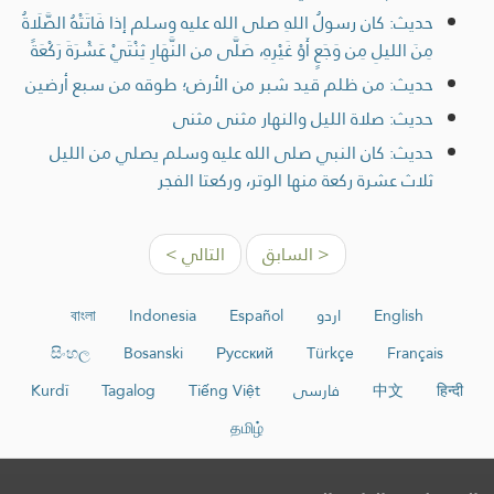
حديث: كان رسولُ اللهِ صلى الله عليه وسلم إذا فَاتَتْهُ الصَّلَاةُ
مِنَ الليلِ مِن وَجَعٍ أَوْ غَيْرِهِ، صَلَّى من النَّهَارِ ثِنْتَيْ عَشْرَةَ رَكْعَةً
حديث: من ظلم قيد شبر من الأرض؛ طوقه من سبع أرضين
حديث: صلاة الليل والنهار مثنى مثنى
حديث: كان النبي صلى الله عليه وسلم يصلي من الليل
ثلاث عشرة ركعة منها الوتر، وركعتا الفجر
< السابق
التالي >
English
اردو
Español
Indonesia
বাংলা
සිංහල
Bosanski
Русский
Türkçe
Français
हिन्दी
中文
فارسی
Tiếng Việt
Tagalog
Kurdî
தமிழ்