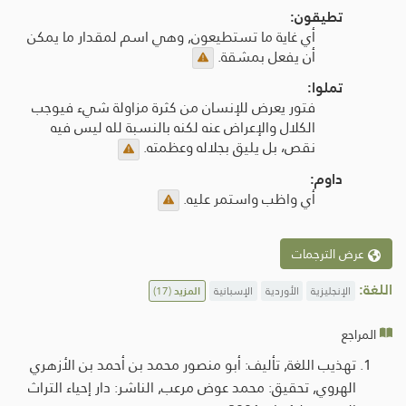
تطيقون:
أي غاية ما تستطيعون, وهي اسم لمقدار ما يمكن
أن يفعل بمشقة.
تملوا:
فتور يعرض للإنسان من كثرة مزاولة شيء فيوجب
الكلال والإعراض عنه لكنه بالنسبة لله ليس فيه
نقص، بل يليق بجلاله وعظمته.
داوم:
أي واظب واستمر عليه.
عرض الترجمات
اللغة:
الإنجليزية
الأوردية
الإسبانية
المزيد
(17)
المراجع
تهذيب اللغة, تأليف: أبو منصور محمد بن أحمد بن الأزهري
الهروي, تحقيق: محمد عوض مرعب, الناشر: دار إحياء التراث