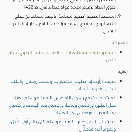
طوق النجاة ترقيم محمد فؤاد عبدالباقي, ط 1422
المسند الصحيح (صحيح مسلم), تأليف: مسلم بن حجاج
النيسابوري, تحقيق: محمد فؤاد عبدالباقي, دار إحياء التراث
العربي.
التصنيفات
الفقه وأصوله
.
فقه العبادات
.
الصلاة
.
صلاة التطوع
.
قيام
الليل
المزيد
حديث: أرأيت إذا صليت المكتوبات، وصمت رمضان، وأحللت
الحلال، وحرمت الحرام
حديث: صليت مع رسول الله صلى الله عليه وسلم ركعتين
قبل الظهر، وركعتين بعدها، وركعتين بعد الجمعة، وركعتين
بعد المغرب، وركعتين بعد العشاء
حديث: أن النبي صلى الله عليه وسلم كان يَنَام أول اللَّيل،
ويقوم آخره فَيُصلِّي