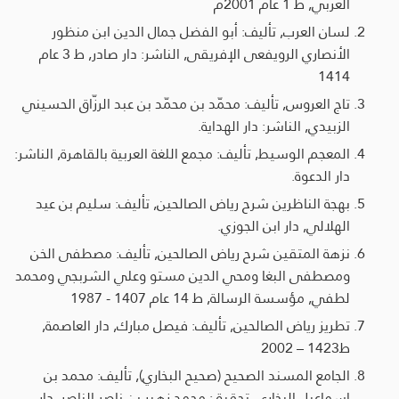
العربي, ط 1 عام 2001م
لسان العرب, تأليف: أبو الفضل جمال الدين ابن منظور
الأنصاري الرويفعى الإفريقى, الناشر: دار صادر, ط 3 عام
1414
تاج العروس, تأليف: محمّد بن محمّد بن عبد الرزّاق الحسيني
الزبيدي, الناشر: دار الهداية.
المعجم الوسيط, تأليف: مجمع اللغة العربية بالقاهرة, الناشر:
دار الدعوة.
بهجة الناظرين شرح رياض الصالحين, تأليف: سليم بن عيد
الهلالي, دار ابن الجوزي.
نزهة المتقين شرح رياض الصالحين, تأليف: مصطفى الخن
ومصطفى البغا ومحي الدين مستو وعلي الشربجي ومحمد
لطفي, مؤسسة الرسالة, ط 14 عام 1407 - 1987
تطريز رياض الصالحين, تأليف: فيصل مبارك, دار العاصمة,
ط1423 – 2002
الجامع المسند الصحيح (صحيح البخاري), تأليف: محمد بن
إسماعيل البخاري, تحقيق: محمد زهير بن ناصر الناصر, دار