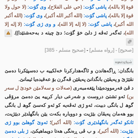
قوة إلا بالله)
،
پاشی گۆت:
(حي على الفلاح)
،
وی گۆت:
(لا حول ولا
قوة إلا بالله)
،
پاشی گۆت:
(الله أكبر الله أكبر)
،
وی گۆت:
(الله أكبر
الله أكبر)
،
پاشی گۆت:
(لا إله إلا الله)
،
و وی ژی گۆت:
(لا إله إلا
الله)
، ئه‌گه‌ر ئه‌ڤه‌ ژ دلێ خۆ گۆت؛ دێ چیته‌ د به‌حەشتێدا)).
[صحيح]
- [رواه مسلم]
-
[صحيح مسلم - 385]
شیکردنەوە
بانگدان: ڕاگه‌هاندن و ئاگه‌هداركرنا خه‌لكییه‌ ب ده‌سپێكرنا ده‌مێ
نڤێژێ و په‌یڤێن بانگدانێ په‌یڤێن ڤه‌گرن بۆ عه‌قیده‌یا ئیمانێ.
د ڤێ فه‌رمووده‌یێدا پێغه‌مبه‌ری
(صه‌لات و سه‌لامێن خودێ ل سه‌ر
بن)
ئه‌و تشتێ دروست و شه‌رعی دیار كرییه یێ‌ ده‌مێ مرۆڤی
گوھ ل بانگی دبیت، ئه‌و ژی ئه‌ڤه‌یه‌ كو ئه‌و كه‌سێ گوھ ل بانگی
بوو هه‌مان په‌یڤان بێژیت و دووباره‌ بكه‌ت یێن بانگهلدێر دبێژیت،
ئانكو ئه‌گه‌ر بانگهلدێری گۆت:
(الله أكبر)
؛
ئه‌وێ گوهلێ بوو ژی
بێژیت:
(الله أكبر)
، و ب ڤی ڕه‌نگی هه‌تا دویماهیكێ،
ژ بلی ده‌مێ