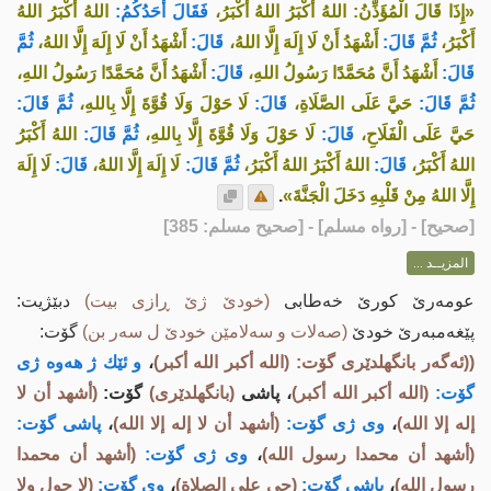
«إِذَا قَالَ الْمُؤَذِّنُ: اللهُ أَكْبَرُ اللهُ أَكْبَرُ،
فَقَالَ أَحَدُكُمُ:
اللهُ أَكْبَرُ اللهُ
أَكْبَرُ،
ثُمَّ قَالَ:
أَشْهَدُ أَنْ لَا إِلَهَ إِلَّا اللهُ،
قَالَ:
أَشْهَدُ أَنْ لَا إِلَهَ إِلَّا اللهُ،
ثُمَّ
قَالَ:
أَشْهَدُ أَنَّ مُحَمَّدًا رَسُولُ اللهِ،
قَالَ:
أَشْهَدُ أَنَّ مُحَمَّدًا رَسُولُ اللهِ،
ثُمَّ قَالَ:
حَيَّ عَلَى الصَّلَاةِ،
قَالَ:
لَا حَوْلَ وَلَا قُوَّةَ إِلَّا بِاللهِ،
ثُمَّ قَالَ:
حَيَّ عَلَى الْفَلَاحِ،
قَالَ:
لَا حَوْلَ وَلَا قُوَّةَ إِلَّا بِاللهِ،
ثُمَّ قَالَ:
اللهُ أَكْبَرُ
اللهُ أَكْبَرُ،
قَالَ:
اللهُ أَكْبَرُ اللهُ أَكْبَرُ،
ثُمَّ قَالَ:
لَا إِلَهَ إِلَّا اللهُ،
قَالَ:
لَا إِلَهَ
إِلَّا اللهُ مِنْ قَلْبِهِ دَخَلَ الْجَنَّةَ»
.
[
صحيح
] - [رواه مسلم] - [صحيح مسلم: 385]
المزيــد ...
عومەرێ کورێ خەطابی
(خودێ ژێ ڕازی بیت)
دبێژیت:
پێغەمبەرێ خودێ
(صەلات و سەلامێن خودێ ل سەر بن)
گۆت:
((ئه‌گه‌ر بانگهلدێری گۆت: (الله أكبر الله أكبر)
،
و ئێك ژ هه‌وه‌ ژی
گۆت:
(الله أكبر الله أكبر)
، پاشی
(بانگهلدێری)
گۆت:
(أشهد أن لا
إله إلا الله)
،
وی ژی گۆت:
(أشهد أن لا إله إلا الله)
،
پاشی گۆت:
(أشهد أن محمدا رسول الله)
،
وی ژی گۆت:
(أشهد أن محمدا
رسول الله)
،
پاشی گۆت:
(حي على الصلاة)
،
وی گۆت:
(لا حول ولا