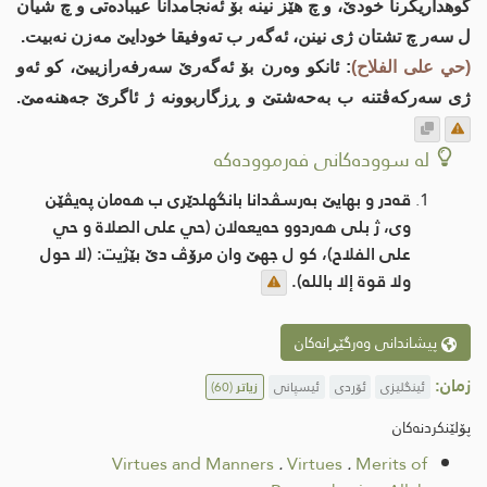
گوهداریكرنا خودێ، و چ هێز نینه‌ بۆ ئه‌نجامدانا عیباده‌تی و چ شیان
ل سه‌ر چ تشتان ژی نینن، ئه‌گه‌ر ب ته‌وفیقا خودایێ مه‌زن نه‌بیت.
(حي على الفلاح)
: ئانكو وه‌رن بۆ ئه‌گه‌رێ سه‌رفه‌رازییێ، كو ئه‌و
ژی سه‌ركه‌ڤتنه‌‌ ب به‌حەشتێ و ڕزگاربوونه‌ ژ ئاگرێ جه‌هنه‌مێ.
لە سوودەکانی فەرموودەکە
قه‌در و بهایێ به‌رسڤدانا بانگهلدێری ب هه‌مان په‌یڤێن
وی، ژ بلی هه‌ردوو حه‌یعه‌لان (حي على الصلاة و حي
على الفلاح)، كو ل جهێ وان مرۆڤ دێ بێژیت: (لا حول
ولا قوة إلا بالله).
پیشاندانی وەرگێڕانەکان
زمان:
ئینگلیزی
ئۆردی
ئیسپانی
زیاتر
(60)
پۆلێنکردنەکان
Virtues and Manners
.
Virtues
.
Merits of