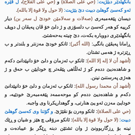
بانگهلدێر دبێژیت:
(حي على الصلاة)
و
(حي على الفلاح)
،
ل ڤێره‌
ئه‌و كه‌سێ گوهلێ دبیت دێ بێژیت:
(لا حول ولا قوة إلا بالله)
.
دیسان پێغه‌مبه‌ری
(صه‌لات و سه‌لامێن خودێ ل سه‌ر بن)
دیار
كرییه‌ كو هه‌ر كه‌سێ ب دلسۆزی و ژ دلێ خۆ ڤان په‌یڤان ل دویڤ
بانگهلدێری دووباره‌ بكه‌ت، دێ چیته‌ به‌حه‌شتێ.
ڕامانا په‌یڤێن بانگی:
(الله أكبر)
: ئانكو خودێ مه‌زنتر و بلندتر و ب
ڕێزتره‌ ژ هه‌می تشتان.
(أشهد أن لا إله إلا الله)
: ئانكو ب ئه‌زمان و دلێ خۆ دانپێدانێ دكه‌م
و شاهده‌دیێ دده‌م كو ژ ئه‌لڵاهی پێڤه‌تر چ خودایێن ب حه‌ق و ژ
هه‌ژی په‌رستنێ نینن‌.
(أشهد أن محمدا رسول الله)
: ئانكو ب ئه‌زمان و دلێ خۆ دانپێدانێ
دكه‌م و شاهده‌دیێ دده‌م كو موحه‌ممه‌د پێغه‌مبه‌رێ خودێیه‌، و
خودایێ مه‌زن ئه‌و یێ هنارتی، و گوهداریكرنا وی واجبه‌.
(حي على الصلاة)
: ئانكو وه‌رن بۆ نڤێژێ.
و گۆتنا وی كه‌سێ گوهلێ
دبیت:
(لا حول ولا قوة إلا بالله)
: ئانكو مرۆڤی چ هێز و شیان و ڕێك
نینه‌ بۆ ڕزگاربوونێ ژ وان تشتێن دبنه‌ ڕێگر بۆ عیباده‌ت و