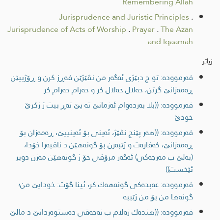
Remembering Allah
Jurisprudence and Juristic Principles
.
Jurisprudence of Acts of Worship
.
Prayer
.
The Azan
and Iqaamah
زیاتر
فەرموودە: تو چ دبێژی ئەگەر من نڤێژێن فەڕز کرن و ڕۆژییێن
ڕەمەزانێ گرتن، حەلال حەلال کر و حەرام حەرام کر
فەرموودە: ((بلا به‌رده‌وام ئه‌زمانێ ته‌ یێ ته‌ڕ بیت ژ زكرێ
خودێ
فەرموودە: ((هه‌ر پێنج نڤێژ، ئه‌ینی بۆ ئه‌ینییێ، ڕه‌مه‌زان بۆ
ڕه‌مه‌زانێ، كه‌فاره‌ت و ژێبه‌رن بۆ گونه‌هێن د ناڤبه‌را خۆدا،
(به‌لێ ب مه‌رجه‌كی) ئه‌گه‌ر مرۆڤی خۆ ژ گونه‌هێن مه‌زن دویر
ئێخست))
فەرموودە: عه‌بدەکی گونه‌هه‌ك كر، ئینا گۆت: خودایێ من؛
گونه‌ها من بۆ من ژێببه‌
فەرموودە: ((هنده‌ك زه‌لام ب نه‌حه‌قی ده‌ستوه‌ردانێ د مالێ