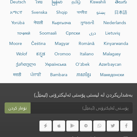
Deutsch
ไทย
မြန်မာ
தமிழ்
Kiswahili
తెలుగు
日本語
پښتو
অসমীয়া
Shqip
Svenska
አማርኛ
Yorùbá
नेपाली
Кыргызча
ગુજરાતી
Nederlands
Lietuvių
دری
Српски
Soomaali
тоҷикӣ
Moore
Čeština
Magyar
Română
Kinyarwanda
Wolof
ಕನ್ನಡ
Oromoo
Italiano
Malagasy
ქართული
Українська
O‘zbek
Azərbaycan
मराठी
ਪੰਜਾਬੀ
Bambara
ភាសាខ្មែរ
Македонски
بەشداریکردن لە لیستی پۆستی ئەلیکترۆنی (ئیمێڵ)
تۆمار کردن