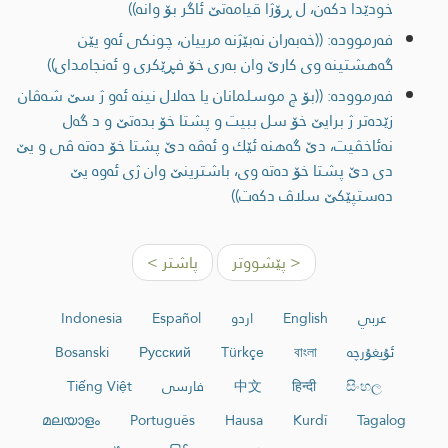
خودێدا دكه‌ن، ل ڕۆژا قیامه‌تێ ئاگر بۆ وانه‌))
فەرموودە: ((خه‌به‌ران نه‌بێژنه‌ مرییان، چونكی ئه‌و یێن
گه‌هشتینه‌ وی كارێ وان به‌ری خۆ فڕێكری و ئه‌نجامدای))
فەرموودە: ((بۆ چ موسلمانان یا حه‌لال نینه‌ ئه‌و ژ سێ شه‌ڤان
زێده‌تر ژ برایێ خۆ سل ببيت و پشتا خۆ بده‌تێ و د گه‌ل
نه‌ئاخڤیت، دێ گه‌هنه‌ ئێك و ئه‌ڤه‌ دێ پشتا خۆ ده‌ته‌ ڤی و یێ
دی دێ پشتا خۆ ده‌ته‌ وی، باشترینێ وان ژی ئه‌وه‌ یێ
ده‌ستپێكێ سلاڤ دكه‌ت))
< پێشووتر
پاشتر >
عربي
English
اردو
Español
Indonesia
ئۇيغۇرچە
বাংলা
Türkçe
Русский
Bosanski
සිංහල
हिन्दी
中文
فارسی
Tiếng Việt
മലയാളം
Português
Hausa
Kurdî
Tagalog