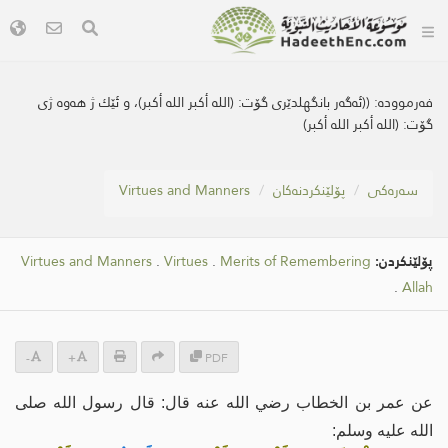
فەرموودە:
((ئه‌گه‌ر بانگهلدێری گۆت: (الله أكبر الله أكبر)، و ئێك ژ هه‌وه‌ ژی
گۆت: (الله أكبر الله أكبر)
سه‌ره‌كی
پۆلێنکردنەکان
Virtues and Manners
پۆلێنکردن:
Merits of Remembering
.
Virtues
.
Virtues and Manners
.
Allah
-
+
PDF
عن عمر بن الخطاب رضي الله عنه قال: قال رسول الله صلى
الله عليه وسلم: