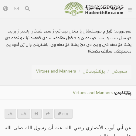
فەرموودە:
((بۆ چ موسلمانان یا حه‌لال نینه‌ ئه‌و ژ سێ شه‌ڤان زێده‌تر ژ برایێ
خۆ سل ببيت و پشتا خۆ بده‌تێ و د گه‌ل نه‌ئاخڤیت، دێ گه‌هنه‌ ئێك و ئه‌ڤه‌ دێ
پشتا خۆ ده‌ته‌ ڤی و یێ دی دێ پشتا خۆ ده‌ته‌ وی، باشترینێ وان ژی ئه‌وه‌ یێ
ده‌ستپێكێ سلاڤ دكه‌ت))
سه‌ره‌كی
پۆلێنکردنەکان
Virtues and Manners
پۆلێنکردن:
Virtues and Manners
.
-
+
PDF
عن أبي أيوب الأنصاري رضي الله عنه أن رسول الله صلى الله