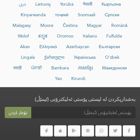
Кыргызча
नेपाली
Yorùbá
Lietuvių
دری
Kinyarwanda
тоҷикӣ
Soomaali
Српски
Malagasy
Moore
Čeština
Magyar
Română
Wolof
ಕನ್ನಡ
Oromoo
Italiano
Fulfulde
Akan
Ελληνικά
Azərbaycan
Български
Lingala
ქართული
Українська
O‘zbek
मराठी
ਪੰਜਾਬੀ
Bambara
ភាសាខ្មែរ
Македонски
Yao
Kirundi
بەشداریکردن لە لیستی پۆستی ئەلیکترۆنی (ئیمێڵ)
تۆمار کردن