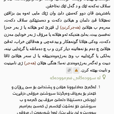
سلاڤ نه‌كه‌نه‌ ئێك و د گه‌ل ئێك نه‌ئاخڤن.
باشترینێ ڤان دوو كه‌سێن دلێ وان ژێك مایی ئه‌وه‌ یێ بزاڤێن
نه‌هێلانا ڤێ دلمان و هیلانێ دكه‌ت و ده‌ستپێكێ سلاڤ دكه‌ت،
مه‌ره‌م ب هێلانێ
(هه‌جركرنێ)
ل ڤێرێ ئه‌و هێلانه‌ یا ژ به‌ر حه‌زا
نه‌فسێ بیت، به‌لێ هندیكه‌ ئه‌و هێلانه‌ یا مرۆڤ ژ به‌ر خودایێ مه‌زن
دكه‌ت، وه‌كی هێلانا گونه‌هكار و بیدعه‌چی و هه‌ڤالێن خراب، ئه‌ڤێ
هێلانێ چ ده‌م بۆ نه‌هاتینه‌ دیار كرن و ب چ ده‌مانڤه‌ یا گرێدایی نینه‌،
به‌لكی یا گرێداییه‌ ب وێ به‌رژه‌وه‌ندییێڤه‌ یا ل سه‌ر هێلانێ ئاڤا
دبیت و ئه‌گه‌ر به‌رژه‌وه‌ندی نه‌ما؛ هنگی هێلان
(هه‌جر)
ژی نامینیت
و نابیت بهێته‌ كرن.
لە سوودەکانی فەرموودەکە
ئه‌گه‌رێ حه‌لالبوونا هێلان و پشتدانێ بۆ سێ ڕۆژان و
كێمتر بۆ به‌رچاڤ وه‌رگرتنا سروشتێ مرۆڤی دزڤڕیت
(چونكی ده‌ستپێكا دلمانێ مرۆڤ یێ گه‌رمه‌ و ب
سروشتێ خۆ نه‌شێت ئێكسه‌ر ل كه‌سێ به‌رامبه‌ر
ببووریت و لێ بزڤڕیت)، له‌وا شه‌ریعه‌ت ل مرۆڤی