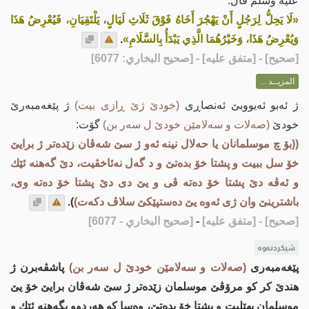
عليه وسلم قال:
«لَا يَحِلُّ لِرَجُلٍ أَنْ يَهْجُرَ أَخَاهُ فَوْقَ ثَلَاثِ لَيَالٍ، يَلْتَقِيَانِ، فَيُعْرِضُ هَذَا
وَيُعْرِضُ هَذَا، وَخَيْرُهُمَا الَّذِي يَبْدَأُ بِالسَّلَامِ»
.
[
صحيح
] - [متفق عليه] - [صحيح البخاري: 6077]
المزيــد ...
ژ ئه‌بو ئه‌یووبێ ئه‌نصاڕی
(خودێ ژێ ڕازی بیت)
ژ پێغەمبەرێ
خودێ
(صەلات و سەلامێن خودێ ل سەر بن)
گۆت:
((بۆ چ موسلمانان یا حه‌لال نینه‌ ئه‌و ژ سێ شه‌ڤان زێده‌تر ژ برایێ
خۆ سل ببيت و پشتا خۆ بده‌تێ و د گه‌ل نه‌ئاخڤیت، دێ گه‌هنه‌ ئێك
و ئه‌ڤه‌ دێ پشتا خۆ ده‌ته‌ ڤی و یێ دی دێ پشتا خۆ ده‌ته‌ وی،
باشترینێ وان ژی ئه‌وه‌ یێ ده‌ستپێكێ سلاڤ دكه‌ت)
).
[صحيح]
- [متفق عليه]
-
[صحيح البخاري - 6077]
شیکردنەوە
پێغه‌مبه‌ری
(صه‌لات و سه‌لامێن خودێ ل سه‌ر بن)
پاشڤه‌برن ژ
هندێ كر كو مرۆڤێ موسلمان زێده‌تر ژ سێ شه‌ڤان برایێ خۆ یێ
موسلمان بهێلیت و پشتا خۆ بده‌تێ، وه‌سا كو هه‌ردوو بگه‌هنه‌ ئێك و