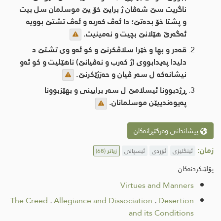
ناگریت سێ شه‌ڤان ژ برایێ خۆ یێ موسلمان سل بیت
و پشتا خۆ بده‌تێ؛ دا ئه‌ڤ كه‌ربه‌ و ئه‌ڤ تشتێ بوویه‌
ئه‌گه‌رێ هێلانێ بچیت و نه‌مینیت.
قه‌در و بها و خێرا سلاڤكرنێ و كو ئه‌و وی تشتێ د
دلیدا په‌یدابووی (ژ كه‌رب و نه‌ڤیانێ) ناهێلیت و كو ئه‌و
نیشانه‌كه‌ ل سه‌ر ڤیان و حه‌زژێكرنێ.
ڕژدبوونا ئیسلامێ ل سه‌ر برایینی و بهێزبوونا
په‌یوه‌ندییێن موسلمانان.
پیشاندانی وەرگێڕانەکان
زمان:
ئینگلیزی
ئۆردی
ئیسپانی
زیاتر
(68)
پۆلێنکردنەکان
Virtues and Manners
The Creed
.
Allegiance and Dissociation
.
Desertion
and its Conditions