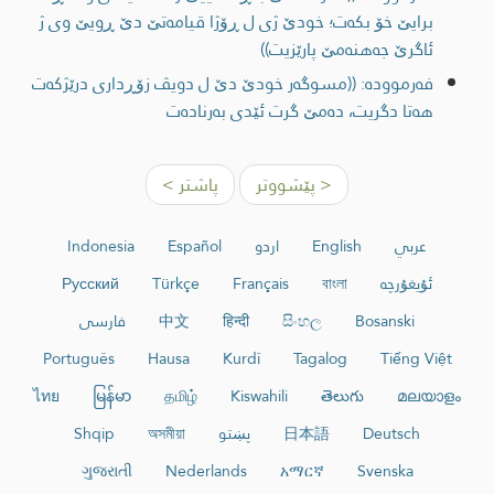
برایێ خۆ بكه‌ت؛ خودێ ژی ل ڕۆژا قیامه‌تێ دێ ڕویێ وی ژ
ئاگرێ جه‌هنه‌مێ پارێزیت))
فەرموودە: ((مسوگه‌ر خودێ دێ ل دویڤ زۆڕداری درێژكه‌ت
هه‌تا دگریت، ده‌مێ گرت ئێدی به‌رناده‌ت
< پێشووتر
پاشتر >
عربي
English
اردو
Español
Indonesia
ئۇيغۇرچە
বাংলা
Français
Türkçe
Русский
Bosanski
සිංහල
हिन्दी
中文
فارسی
Português
Hausa
Kurdî
Tagalog
Tiếng Việt
ไทย
မြန်မာ
தமிழ்
Kiswahili
తెలుగు
മലയാളം
Deutsch
日本語
پښتو
অসমীয়া
Shqip
ગુજરાતી
Nederlands
አማርኛ
Svenska