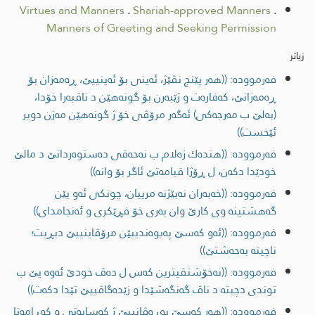
Virtues and Manners
.
Shariah-approved Manners
.
Manners of Greeting and Seeking Permission
زیاتر
فەرموودە: ((هه‌ر پێنج نڤێژ، ئه‌ینی بۆ ئه‌ینییێ، ڕه‌مه‌زان بۆ
ڕه‌مه‌زانێ، كه‌فاره‌ت و ژێبه‌رن بۆ گونه‌هێن د ناڤبه‌را خۆدا،
(به‌لێ ب مه‌رجه‌كی) ئه‌گه‌ر مرۆڤی خۆ ژ گونه‌هێن مه‌زن دویر
ئێخست))
فەرموودە: ((هنده‌ك زه‌لام ب نه‌حه‌قی ده‌ستوه‌ردانێ د مالێ
خودێدا دكه‌ن، ل ڕۆژا قیامه‌تێ ئاگر بۆ وانه‌))
فەرموودە: ((خه‌به‌ران نه‌بێژنه‌ مرییان، چونكی ئه‌و یێن
گه‌هشتینه‌ وی كارێ وان به‌ری خۆ فڕێكری و ئه‌نجامدای))
فەرموودە: ((ئه‌و كه‌سێ په‌یوه‌ندییێن مرۆڤاینییێ دبڕیت؛
ناچیته‌ به‌حه‌شتێ))
فەرموودە: ((نه‌خۆشتڤیترین كه‌س ل ده‌ڤ خودێ ئه‌وه‌ یێ ب
توندی دچیته‌ د ناڤ گه‌نگه‌شێدا و زێده‌گاڤییێ تێدا دكه‌ت))
فەرموودە: ((هه‌ر كه‌سێ به‌ڕه‌ڤانییێ ژ كه‌سایه‌تی و كه‌ڕامه‌تا