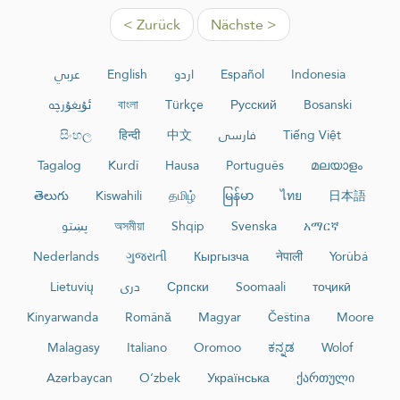
< Zurück
Nächste >
عربي
English
اردو
Español
Indonesia
ئۇيغۇرچە
বাংলা
Türkçe
Русский
Bosanski
සිංහල
हिन्दी
中文
فارسی
Tiếng Việt
Tagalog
Kurdî
Hausa
Português
മലയാളം
తెలుగు
Kiswahili
தமிழ்
မြန်မာ
ไทย
日本語
پښتو
অসমীয়া
Shqip
Svenska
አማርኛ
Nederlands
ગુજરાતી
Кыргызча
नेपाली
Yorùbá
Lietuvių
دری
Српски
Soomaali
тоҷикӣ
Kinyarwanda
Română
Magyar
Čeština
Moore
Malagasy
Italiano
Oromoo
ಕನ್ನಡ
Wolof
Azərbaycan
O‘zbek
Українська
ქართული