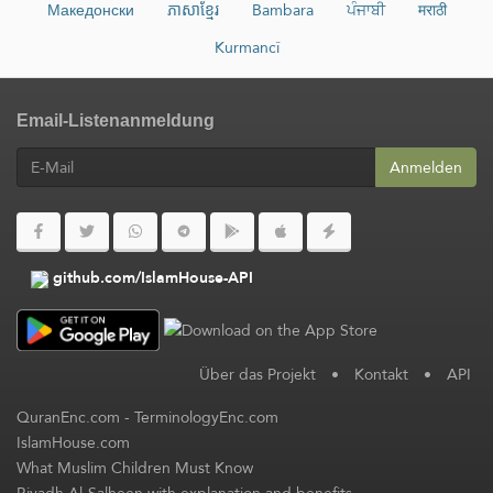
Македонски
ភាសាខ្មែរ
Bambara
ਪੰਜਾਬੀ
मराठी
Kurmancî
Email-Listenanmeldung
Anmelden
github.com/IslamHouse-API
Über das Projekt
•
Kontakt
•
API
QuranEnc.com
-
TerminologyEnc.com
IslamHouse.com
What Muslim Children Must Know