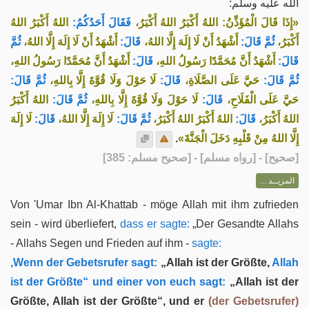
الله عليه وسلم:
«إِذَا قَالَ الْمُؤَذِّنُ: اللهُ أَكْبَرُ اللهُ أَكْبَرُ،
فَقَالَ أَحَدُكُمُ:
اللهُ أَكْبَرُ اللهُ
أَكْبَرُ،
ثُمَّ قَالَ:
أَشْهَدُ أَنْ لَا إِلَهَ إِلَّا اللهُ،
قَالَ:
أَشْهَدُ أَنْ لَا إِلَهَ إِلَّا اللهُ،
ثُمَّ
قَالَ:
أَشْهَدُ أَنَّ مُحَمَّدًا رَسُولُ اللهِ،
قَالَ:
أَشْهَدُ أَنَّ مُحَمَّدًا رَسُولُ اللهِ،
ثُمَّ قَالَ:
حَيَّ عَلَى الصَّلَاةِ،
قَالَ:
لَا حَوْلَ وَلَا قُوَّةَ إِلَّا بِاللهِ،
ثُمَّ قَالَ:
حَيَّ عَلَى الْفَلَاحِ،
قَالَ:
لَا حَوْلَ وَلَا قُوَّةَ إِلَّا بِاللهِ،
ثُمَّ قَالَ:
اللهُ أَكْبَرُ
اللهُ أَكْبَرُ،
قَالَ:
اللهُ أَكْبَرُ اللهُ أَكْبَرُ،
ثُمَّ قَالَ:
لَا إِلَهَ إِلَّا اللهُ،
قَالَ:
لَا إِلَهَ
.
إِلَّا اللهُ مِنْ قَلْبِهِ دَخَلَ الْجَنَّةَ»
] - [رواه مسلم] - [صحيح مسلم: 385]
صحيح
[
المزيــد ...
Von 'Umar Ibn Al-Khattab - möge Allah mit ihm zufrieden
sein - wird überliefert,
dass er sagte:
„Der Gesandte Allahs
- Allahs Segen und Frieden auf ihm -
sagte:
‚Wenn der Gebetsrufer sagt:
„Allah ist der Größte,
Allah
ist der Größte“ und einer von euch sagt:
„Allah ist der
Größte, Allah ist der Größte“, und er
(der Gebetsrufer)