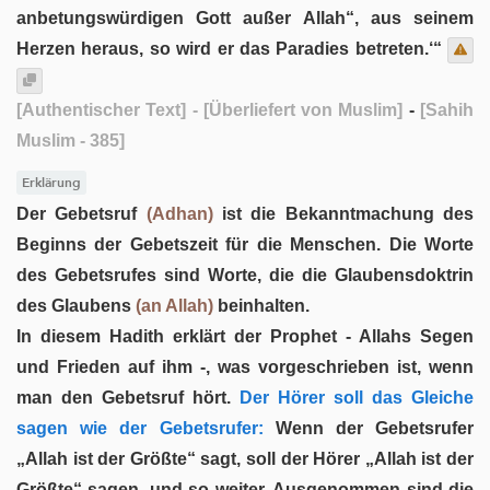
anbetungswürdigen Gott außer Allah“, aus seinem
Herzen heraus, so wird er das Paradies betreten.‘“
[Authentischer Text]
- [Überliefert von Muslim]
-
[Sahih
Muslim - 385]
Erklärung
Der Gebetsruf
(Adhan)
ist die Bekanntmachung des
Beginns der Gebetszeit für die Menschen. Die Worte
des Gebetsrufes sind Worte, die die Glaubensdoktrin
des Glaubens
(an Allah)
beinhalten.
In diesem Hadith erklärt der Prophet - Allahs Segen
und Frieden auf ihm -, was vorgeschrieben ist, wenn
man den Gebetsruf hört.
Der Hörer soll das Gleiche
sagen wie der Gebetsrufer:
Wenn der Gebetsrufer
„Allah ist der Größte“ sagt, soll der Hörer „Allah ist der
Größte“ sagen, und so weiter. Ausgenommen sind die