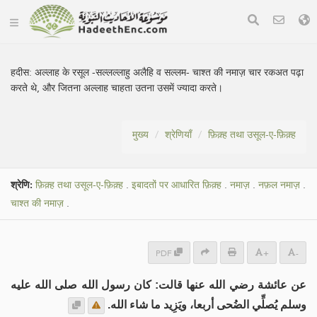
हदीस:
अल्लाह के रसूल -सल्लल्लाहु अलैहि व सल्लम- चाश्त की नमाज़ चार रकअत पढ़ा
करते थे, और जितना अल्लाह चाहता उतना उसमें ज्यादा करते।
मुख्य
श्रेणियाँ
फ़िक़्ह तथा उसूल-ए-फ़िक़्ह
श्रेणि:
फ़िक़्ह तथा उसूल-ए-फ़िक़्ह
.
इबादतों पर आधारित फ़िक़्ह
.
नमाज़
.
नफ़ल नमाज़
.
चाश्त की नमाज़
.
PDF
+
-
عن عائشة رضي الله عنها قالت: كان رسول الله صلى الله عليه
وسلم يُصلِّي الضُحى أربعا، ويَزِيد ما شاء الله.