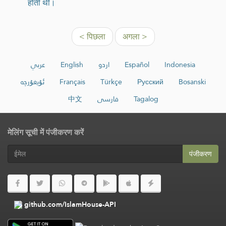
होती थीं।
< पिछला
अगला >
عربي
English
اردو
Español
Indonesia
ئۇيغۇرچە
Français
Türkçe
Русский
Bosanski
中文
فارسی
Tagalog
मेलिंग सूची में पंजीकरण करें
पंजीकरण
github.com/IslamHouse-API