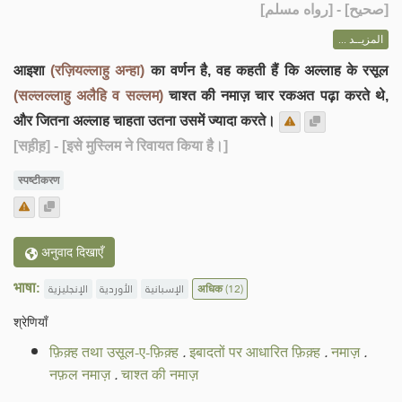
] - [رواه مسلم]
صحيح
[
المزيــد ...
आइशा
(रज़ियल्लाहु अन्हा)
का वर्णन है, वह कहती हैं कि अल्लाह के रसूल
(सल्लल्लाहु अलैहि व सल्लम)
चाश्त की नमाज़ चार रकअत पढ़ा करते थे,
और जितना अल्लाह चाहता उतना उसमें ज्यादा करते।
[सह़ीह़]
- [इसे मुस्लिम ने रिवायत किया है।]
स्पष्टीकरण
अनुवाद दिखाएँ
भाषा:
الإنجليزية
الأوردية
الإسبانية
अधिक
(12)
श्रेणियाँ
फ़िक़्ह तथा उसूल-ए-फ़िक़्ह
.
इबादतों पर आधारित फ़िक़्ह
.
नमाज़
.
नफ़ल नमाज़
.
चाश्त की नमाज़