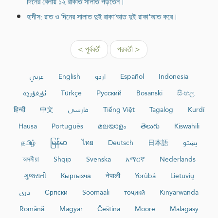
দিনের বেলায় ১২ রাকাত সালাত পড়তেন।
হাদীস: রাত ও দিনের সালাত দুই রাকা‘আত দুই রাকা‘আত করে।
< পূর্ববর্তী
পরবর্তী >
عربي
English
اردو
Español
Indonesia
ئۇيغۇرچە
Türkçe
Русский
Bosanski
සිංහල
हिन्दी
中文
فارسی
Tiếng Việt
Tagalog
Kurdî
Hausa
Português
മലയാളം
తెలుగు
Kiswahili
தமிழ்
မြန်မာ
ไทย
Deutsch
日本語
پښتو
অসমীয়া
Shqip
Svenska
አማርኛ
Nederlands
ગુજરાતી
Кыргызча
नेपाली
Yorùbá
Lietuvių
دری
Српски
Soomaali
тоҷикӣ
Kinyarwanda
Română
Magyar
Čeština
Moore
Malagasy