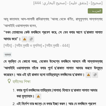
] - [متفق عليه] - [صحيح البخاري: 444]
صحيح
[
المزيــد ...
আবূ কাতাদাহ আস-সালামী রাদিয়াল্লাহু ‘আনহু থেকে বর্ণিত, রাসূলুল্লাহ সাল্লাল্লাহু
‘আলাইহি ওয়াসাল্লাম বলেন,
“যখন তোমাদের কেউ মসজিদে প্রবেশ করে, সে যেন বসার আগে দু’রাকাত সালাত
আদায় করে”।
[সহীহ]
- [সহীহ বুখারী ও মুসলিম]
-
[সহীহ বুখারী - 444]
ব্যাখ্যা
যে ব্যক্তি যে কোনো সময়, যেকোন উদ্দেশ্যে মসজিদে আসলে নবী সাল্লালল্লাহু
‘আলাইহি ওয়াসাল্লাম তাঁকে বসার পূর্বে দু’রাকাত সালাত আদায় করতে উদ্বুদ্ধ
করেছেন। আর এই দুই রাকাত হলো তাহিয়্যাতুল মসজিদের দু’রাকাত।
হাদীসের শিক্ষা
বসার পূর্বে মসজিদের তাহিয়্যাহ (সালাম) হিসাবে দু’রাকাত সালাত আদায়
করা মুস্তাহাব।
এই নির্দেশ তার জন্যে যে বসার ইচ্ছা করল। আর যে মসজিদে প্রবেশ