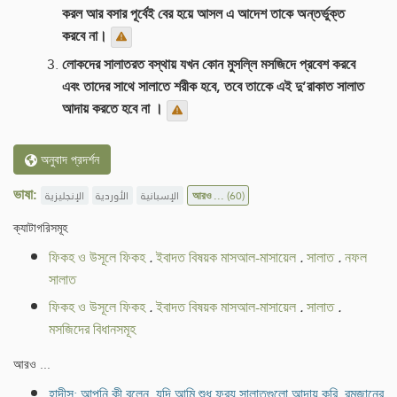
করল আর বসার পূর্বেই বের হয়ে আসল এ আদেশ তাকে অন্তর্ভুক্ত
করবে না।
লোকদের সালাতরত বস্থায় যখন কোন মুসল্লি মসজিদে প্রবেশ করবে
এবং তাদের সাথে সালাতে শরীক হবে, তবে তাকেে এই দু’রাকাত সালাত
আদায় করতে হবে না ।
অনুবাদ প্রদর্শন
ভাষা:
الإنجليزية
الأوردية
الإسبانية
আরও ...
(60)
ক্যাটাগরিসমূহ
ফিকহ ও উসূলে ফিকহ
.
ইবাদত বিষয়ক মাসআল-মাসায়েল
.
সালাত
.
নফল
সালাত
ফিকহ ও উসূলে ফিকহ
.
ইবাদত বিষয়ক মাসআল-মাসায়েল
.
সালাত
.
মসজিদের বিধানসমূহ
আরও ...
হাদীস: আপনি কী বলেন, যদি আমি শুধু ফরয সালাতগুলো আদায় করি, রমজানের