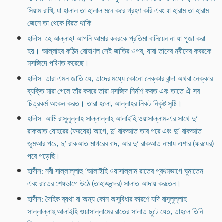
সিয়াম রাখি, যা হালাল তা হালাল মনে করে গ্রহণ করি এবং যা হারাম তা হারাম
জেনে তা থেকে বিরত থাকি
হাদীস: হে আল্লাহ! আপনি আমার কবরকে প্রতিমা বানিয়েন না যা পূজা করা
হয়। আল্লাহর কঠিন রোষাণল সেই জাতির ওপর, যারা তাদের নবীদের কবরকে
মসজিদে পরিণত করেছে।
হাদীস: তারা এমন জাতি যে, তাদের মধ্যে কোনো নেক্কার বান্দা অথবা নেক্কার
ব্যক্তি মারা গেলে তাঁর কবরে তারা মসজিদ নির্মাণ করত এবং তাতে ঐ সব
চিত্রকর্ম অংকন করত। তারা হলো, আল্লাহর নিকট নিকৃষ্ট সৃষ্টি।
হাদীস: আমি রাসূলুল্লাহ সাল্লাল্লাহ আলাইহি ওয়াসাল্লাম-এর সাথে দু’
রাকআত যোহরের (ফরযের) আগে, দু’ রাকআত তার পরে এবং দু’ রাকআত
জুমআর পরে, দু’ রাকআত মাগরেব বাদ, আর দু’ রাকআত নামায এশার (ফরযের)
পরে পড়েছি।
হাদীস: নবী সাল্লাল্লাহু ‘আলাইহি ওয়াসাল্লাম রাতের প্রথমভাগে ঘুমাতেন
এবং রাতের শেষভাগে উঠে (তাহাজ্জুদের) সালাত আদায় করতেন।
হাদীস: দৈহিক ব্যথা বা অন্য কোন অসুবিধার কারণে যদি রাসূলুল্লাহ
সাল্লাল্লাহু আলাইহি ওয়াসাল্লামের রাতের সালাত ছুটে যেত, তাহলে তিনি