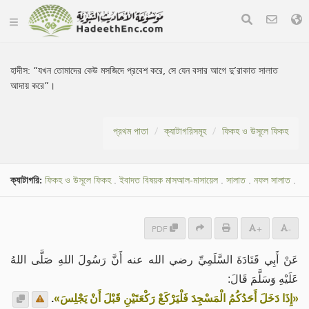
হাদীস:
“যখন তোমাদের কেউ মসজিদে প্রবেশ করে, সে যেন বসার আগে দু’রাকাত সালাত
আদায় করে”।
প্রথম পাতা
ক্যাটাগরিসমূহ
ফিকহ ও উসূলে ফিকহ
ক্যাটাগরি:
ফিকহ ও উসূলে ফিকহ
.
ইবাদত বিষয়ক মাসআল-মাসায়েল
.
সালাত
.
নফল সালাত
.
PDF
+
-
عَنْ ‌أَبِي قَتَادَةَ السَّلَمِيِّ رضي الله عنه أَنَّ رَسُولَ اللهِ صَلَّى اللهُ
عَلَيْهِ وَسَلَّمَ قَالَ:
.
«إِذَا دَخَلَ أَحَدُكُمُ الْمَسْجِدَ فَلْيَرْكَعْ رَكْعَتَيْنِ قَبْلَ أَنْ يَجْلِسَ»