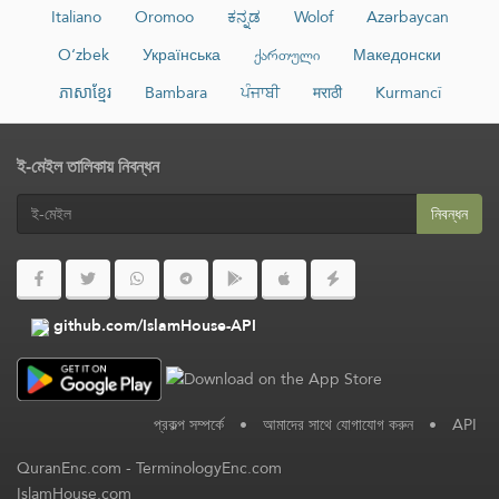
Italiano
Oromoo
ಕನ್ನಡ
Wolof
Azərbaycan
O‘zbek
Українська
ქართული
Македонски
ភាសាខ្មែរ
Bambara
ਪੰਜਾਬੀ
मराठी
Kurmancî
ই-মেইল তালিকায় নিবন্ধন
নিবন্ধন
github.com/IslamHouse-API
প্রকল্প সম্পর্কে
•
আমাদের সাথে যোগাযোগ করুন
•
API
QuranEnc.com
-
TerminologyEnc.com
IslamHouse.com