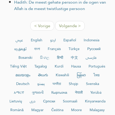
Hadith: De meest gehate persoon in de ogen van
Allah is de meest twistlustige persoon
< Vorige
Volgende >
عربي
English
اردو
Español
Indonesia
ئۇيغۇرچە
বাংলা
Français
Türkçe
Русский
Bosanski
සිංහල
हिन्दी
中文
فارسی
Tiếng Việt
Tagalog
Kurdî
Hausa
Português
മലയാളം
తెలుగు
Kiswahili
မြန်မာ
ไทย
Deutsch
پښتو
অসমীয়া
Shqip
Svenska
አማርኛ
ગુજરાતી
Кыргызча
नेपाली
Yorùbá
Lietuvių
دری
Српски
Soomaali
Kinyarwanda
Română
Magyar
Čeština
Moore
Malagasy