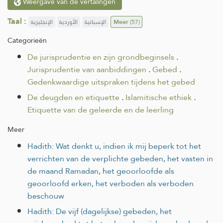
Weergave van de vertalingen
Taal :
الإنجليزية
الأوردية
الإسبانية
Meer
(57)
Categorieën
De jurisprudentie en zijn grondbeginsels
.
Jurisprudentie van aanbiddingen
.
Gebed
.
Gedenkwaardige uitspraken tijdens het gebed
De deugden en etiquette
.
Islamitische ethiek
.
Etiquette van de geleerde en de leerling
Meer
Hadith: Wat denkt u, indien ik mij beperk tot het
verrichten van de verplichte gebeden, het vasten in
de maand Ramadan, het geoorloofde als
geoorloofd erken, het verboden als verboden
beschouw
Hadith: De vijf (dagelijkse) gebeden, het