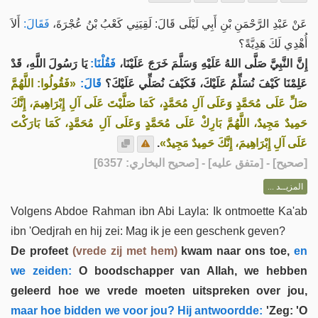
عَنْ عَبْدِ الرَّحْمَنِ بْنِ أَبِي لَيْلَى قَالَ: لَقِيَنِي كَعْبُ بْنُ عُجْرَةَ،
فَقَالَ:
أَلاَ
أُهْدِي لَكَ هَدِيَّةً؟
إِنَّ النَّبِيَّ صَلَّى اللهُ عَلَيْهِ وَسَلَّمَ خَرَجَ عَلَيْنَا،
فَقُلْنَا:
يَا رَسُولَ اللَّهِ، قَدْ
عَلِمْنَا كَيْفَ نُسَلِّمُ عَلَيْكَ، فَكَيْفَ نُصَلِّي عَلَيْكَ؟
قَالَ:
«فَقُولُوا: اللَّهُمَّ
صَلِّ عَلَى مُحَمَّدٍ وَعَلَى آلِ مُحَمَّدٍ، كَمَا صَلَّيْتَ عَلَى آلِ إِبْرَاهِيمَ، إِنَّكَ
حَمِيدٌ مَجِيدٌ، اللَّهُمَّ بَارِكْ عَلَى مُحَمَّدٍ وَعَلَى آلِ مُحَمَّدٍ، كَمَا بَارَكْتَ
.
عَلَى آلِ إِبْرَاهِيمَ، إِنَّكَ حَمِيدٌ مَجِيدٌ»
] - [متفق عليه] - [صحيح البخاري: 6357]
صحيح
[
المزيــد ...
Volgens Abdoe Rahman ibn Abi Layla: Ik ontmoette Ka'ab
ibn 'Oedjrah en hij zei: Mag ik je een geschenk geven?
De profeet
(vrede zij met hem)
kwam naar ons toe,
en
we zeiden:
O boodschapper van Allah, we hebben
geleerd hoe we vrede moeten uitspreken over jou,
maar hoe bidden we voor jou? Hij antwoordde:
'Zeg: 'O