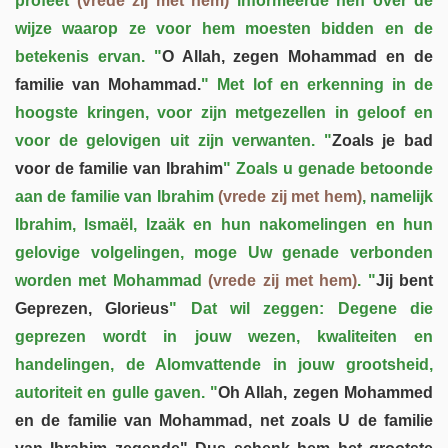
profeet
(vrede zij met hem)
informeerde hen over de
wijze waarop ze voor hem moesten bidden en de
betekenis ervan. "
O Allah, zegen Mohammad en de
familie van Mohammad.
" Met lof en erkenning in de
hoogste kringen, voor zijn metgezellen in geloof en
voor de gelovigen uit zijn verwanten. "
Zoals je bad
voor de familie van Ibrahim
" Zoals u genade betoonde
aan de familie van Ibrahim
(vrede zij met hem)
, namelijk
Ibrahim, Ismaël, Izaäk en hun nakomelingen en hun
gelovige volgelingen, moge Uw genade verbonden
worden met Mohammad
(vrede zij met hem)
. "
Jij bent
Geprezen, Glorieus
" Dat wil zeggen: Degene die
geprezen wordt in jouw wezen, kwaliteiten en
handelingen, de Alomvattende in jouw grootsheid,
autoriteit en gulle gaven. "
Oh Allah, zegen Mohammed
en de familie van Mohammad, net zoals U de familie