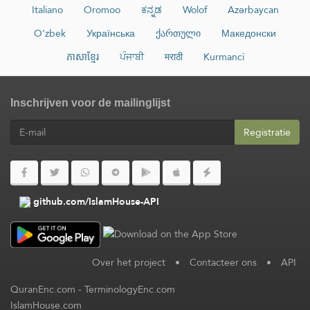
Italiano
Oromoo
ಕನ್ನಡ
Wolof
Azərbaycan
O‘zbek
Українська
ქართული
Македонски
ភាសាខ្មែរ
ਪੰਜਾਬੀ
मराठी
Kurmancî
Inschrijven voor de mailinglijst
Registratie
github.com/IslamHouse-API
Over het project
•
Contacteer ons
•
API
QuranEnc.com
-
TerminologyEnc.com
IslamHouse.com