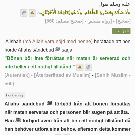
عليه وسلم يقول:
.
«لَا صَلَاةَ بِحَضْرَةِ الطَّعَامِ، وَلَا هُوَ يُدَافِعُهُ الْأَخْبَثَانِ»
] - [رواه مسلم] - [صحيح مسلم: 560]
صحيح
[
المزيــد ...
'A'ishah
(må Allah vara nöjd med henne)
berättade att hon
hörde Allahs sändebud ﷺ säga:
"Bönen bör inte förrättas när maten är serverad och
inte heller i ett nödigt tillstånd."
[Autentisk]
- [Återberättad av Muslim]
-
[Sahih Muslim -
560]
Förklaring
Allahs sändebud ﷺ förbjöd från att bönen försättas
när maten serveras och personen blir sugen på att äta.
Han ﷺ förbjöd även från att be i ett nödigt tillstånd då
han behöver utföra sina behov, eftersom detta kommer