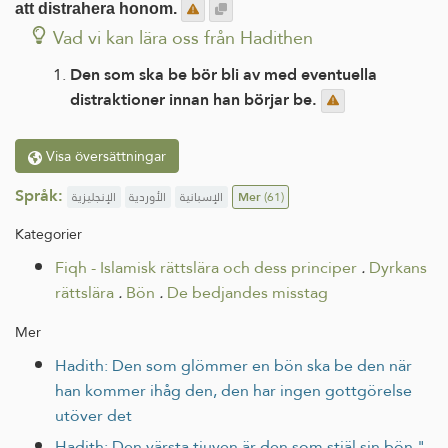
att distrahera honom.
Vad vi kan lära oss från Hadithen
Den som ska be bör bli av med eventuella
distraktioner innan han börjar be.
Visa översättningar
Språk:
الإنجليزية
الأوردية
الإسبانية
Mer
(61)
Kategorier
Fiqh - Islamisk rättslära och dess principer
.
Dyrkans
rättslära
.
Bön
.
De bedjandes misstag
Mer
Hadith: Den som glömmer en bön ska be den när
han kommer ihåg den, den har ingen gottgörelse
utöver det
Hadith: Den värsta tjuven är den som stjäl sin bön."