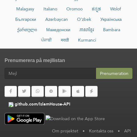
Malagasy
Italiano
Oromoo
ಕನ್ನಡ
Wolof
Български
Azərbaycan
O‘zbek
Українська
ქართული
Македонски
ភាសាខ្មែរ
Bambara
ਪੰਜਾਬੀ
मराठी
Kurmancî
Prenumerera på mejllistan
Prenumeration
github.com/IslamHouse-API
Om projektet
•
Kontakta oss
•
API