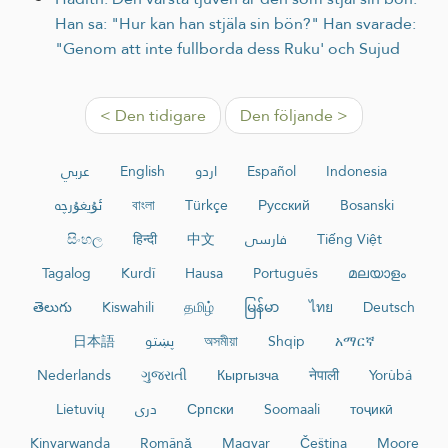
Han sa: "Hur kan han stjäla sin bön?" Han svarade:
"Genom att inte fullborda dess Ruku' och Sujud
< Den tidigare
Den följande >
عربي
English
اردو
Español
Indonesia
ئۇيغۇرچە
বাংলা
Türkçe
Русский
Bosanski
සිංහල
हिन्दी
中文
فارسی
Tiếng Việt
Tagalog
Kurdî
Hausa
Português
മലയാളം
తెలుగు
Kiswahili
தமிழ்
မြန်မာ
ไทย
Deutsch
日本語
پښتو
অসমীয়া
Shqip
አማርኛ
Nederlands
ગુજરાતી
Кыргызча
नेपाली
Yorùbá
Lietuvių
دری
Српски
Soomaali
тоҷикӣ
Kinyarwanda
Română
Magyar
Čeština
Moore