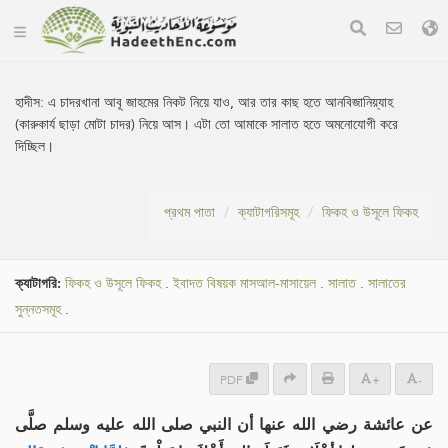
হাদীস:
এ চাদরখানা আবূ জাহমের নিকট নিয়ে যাও, আর তার কাছ হতে আনবিজানিয়্যাহ
(কারুকার্য ছাড়া মোটা চাদর) নিয়ে আস। এটা তো আমাকে সালাত হতে অমনোযোগী করে
দিচ্ছিল।
প্রথম পাতা
ক্যাটাগরিসমূহ
ফিকহ ও উসূলে ফিকহ
ক্যাটাগরি:
ফিকহ ও উসূলে ফিকহ
.
ইবাদত বিষয়ক মাসআল-মাসায়েল
.
সালাত
.
সালাতের
সুন্নতসমূহ
.
PDF
+
-
عن عائشة رضي الله عنها أن النبي صلى الله عليه وسلم صلَّى