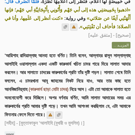
في خَمِيصَةٍ لها أعْلَام، فَنَظَر إلى أَعْلاَمِهَا نَظْرَةً،
فلمَّا انْصَرف قال:
«اذهبوا بِخَمِيصَتِي هذه إلى أبي جَهْم وَأْتُونِي بِأَنْبِجَانِيَّةِ أبي جَهْم؛ فإنها
أَلْهَتْنِي آنِفًا عن صَلاتي»
وفي رواية:
«كنت أنظر إلى عَلَمِها، وأنا في
.
الصلاة؛ فأخاف أن تَفْتِنَنِي»
] - [متفق عليه]
صحيح
[
المزيــد ...
‘আয়িশাহ রাদিয়াল্লাহু আনহা হতে বর্ণিত। তিনি বলেন, আল্লাহর রাসূল সাল্লাল্লাহু
আলাইহি ওয়াসাল্লাম একদা একটি কারুকার্য খচিত চাদর গায়ে দিয়ে সালাত আদায়
করলেন। আর সালাতে চাদরের কারুকার্যের প্রতি তাঁর দৃষ্টি পড়ল। সালাত শেষে তিনি
বললেন, এ চাদরখানা আবূ জাহমের নিকট নিয়ে যাও, আর তার কাছ হতে
আনবিজানিয়্যাহ
(কারুকার্য ছাড়া মোটা চাদর)
নিয়ে আস। এটা তো আমাকে সালাত হতে
অমনোযোগী করে দিচ্ছিল। অপর বর্ণনায় বর্ণিত, আমি সালাত আদায়ের সময় এর
কারুকার্যের প্রতি আমার দৃষ্টি পড়ে। তখন আমি আশংকা করছিলাম যে, এটা আমাকে
ফিতনায় ফেলে দিতে পারে।
[সহীহ]
- [মুত্তাফাকুন ‘আলাইহি (বুখারী ও মুসলিম)।]
ব্যাখ্যা