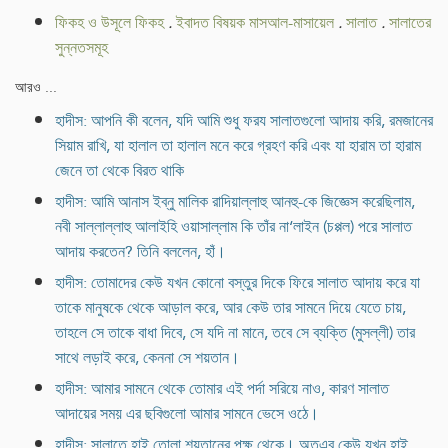
ফিকহ ও উসূলে ফিকহ
.
ইবাদত বিষয়ক মাসআল-মাসায়েল
.
সালাত
.
সালাতের
সুন্নতসমূহ
আরও ...
হাদীস: আপনি কী বলেন, যদি আমি শুধু ফরয সালাতগুলো আদায় করি, রমজানের
সিয়াম রাখি, যা হালাল তা হালাল মনে করে গ্রহণ করি এবং যা হারাম তা হারাম
জেনে তা থেকে বিরত থাকি
হাদীস: আমি আনাস ইব্নু মালিক রাদিয়াল্লাহু আনহু-কে জিজ্ঞেস করেছিলাম,
নবী সাল্লাল্লাহু আলাইহি ওয়াসাল্লাম কি তাঁর না‘লাইন (চপ্পল) পরে সালাত
আদায় করতেন? তিনি বললেন, হাঁ।
হাদীস: তোমাদের কেউ যখন কোনো বস্তুর দিকে ফিরে সালাত আদায় করে যা
তাকে মানুষকে থেকে আড়াল করে, আর কেউ তার সামনে দিয়ে যেতে চায়,
তাহলে সে তাকে বাধা দিবে, সে যদি না মানে, তবে সে ব্যক্তি (মুসল্লী) তার
সাথে লড়াই করে, কেননা সে শয়তান।
হাদীস: আমার সামনে থেকে তোমার এই পর্দা সরিয়ে নাও, কারণ সালাত
আদায়ের সময় এর ছবিগুলো আমার সামনে ভেসে ওঠে।
হাদীস: সালাতে হাই তোলা শয়তানের পক্ষ থেকে। অতএব কেউ যখন হাই