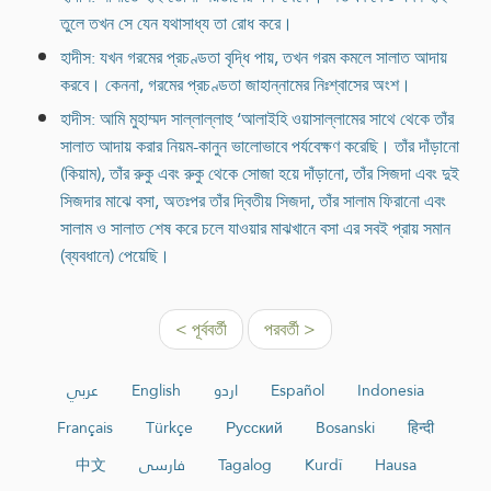
তুলে তখন সে যেন যথাসাধ্য তা রোধ করে।
হাদীস: যখন গরমের প্রচণ্ডতা বৃদ্ধি পায়, তখন গরম কমলে সালাত আদায়
করবে। কেননা, গরমের প্রচণ্ডতা জাহান্নামের নিঃশ্বাসের অংশ।
হাদীস: আমি মুহাম্মদ সাল্লাল্লাহু ‘আলাইহি ওয়াসাল্লামের সাথে থেকে তাঁর
সালাত আদায় করার নিয়ম-কানুন ভালোভাবে পর্যবেক্ষণ করেছি। তাঁর দাঁড়ানো
(কিয়াম), তাঁর রুকু এবং রুকু থেকে সোজা হয়ে দাঁড়ানো, তাঁর সিজদা এবং দুই
সিজদার মাঝে বসা, অতঃপর তাঁর দ্বিতীয় সিজদা, তাঁর সালাম ফিরানো এবং
সালাম ও সালাত শেষ করে চলে যাওয়ার মাঝখানে বসা এর সবই প্রায় সমান
(ব্যবধানে) পেয়েছি।
< পূর্ববর্তী
পরবর্তী >
عربي
English
اردو
Español
Indonesia
Français
Türkçe
Русский
Bosanski
हिन्दी
中文
فارسی
Tagalog
Kurdî
Hausa