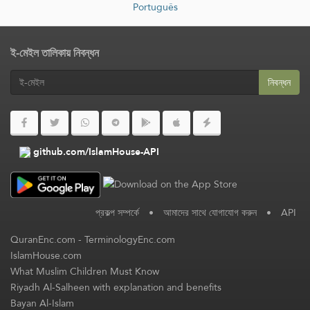
Português
ই-মেইল তালিকায় নিবন্ধন
নিবন্ধন
github.com/IslamHouse-API
প্রকল্প সম্পর্কে
•
আমাদের সাথে যোগাযোগ করুন
•
API
QuranEnc.com
-
TerminologyEnc.com
IslamHouse.com
What Muslim Children Must Know
Riyadh Al-Salheen with explanation and benefits
Bayan Al-Islam