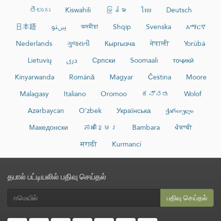
తెలుగు
Kiswahili
မြန်မာ
ไทย
Deutsch
日本語
پښتو
অসমীয়া
Shqip
Svenska
አማርኛ
Nederlands
ગુજરાતી
Кыргызча
नेपाली
Yorùbá
Lietuvių
دری
Српски
Soomaali
тоҷикӣ
Kinyarwanda
Română
Magyar
Čeština
Moore
Malagasy
Italiano
Oromoo
ಕನ್ನಡ
Wolof
Azərbaycan
O‘zbek
Українська
ქართული
Македонски
ភាសាខ្មែរ
Bambara
ਪੰਜਾਬੀ
मराठी
Kurmancî
தபால் பட்டியலில் பதிவு செய்தல்
பதிவு செய்தல்