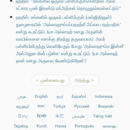
ஹதீஸ்: ''உங்களில் ஒருவர் பள்ளிக்குச்சென்றால் அவர்
உட்கார முன் இரண்டு ரக்அத்கள் தொழுதுகொள்ளட்டும்''
ஹதீஸ்: உங்களில் ஒருவர் பள்ளிக்குள் (மஸ்ஜிதினுள்)
நுழைகையில் 'அல்லாஹும்மப்பதஹ்லீ அப்வாப ரஹ்மதிக'
என்று கூறட்டும். (யா அல்லாஹ் உனது அருளின்
வாயில்களை எனக்கு திறந்து தருவாயாக). அவர்
பள்ளியிலிருந்து வெளியேறும் போது 'அல்லாஹும்ம இன்னீ
அஸ்அலுக மின் பழ்லிக' என்று கூறட்டும். (யா அல்லாஹ்
நான் உனது அருளை வேண்டுகிறேன்')
< முன்னையது
அடுத்து >
عربي
English
اردو
Español
Indonesia
ئۇيغۇرچە
বাংলা
Türkçe
Русский
Bosanski
සිංහල
हिन्दी
中文
فارسی
Tiếng Việt
Tagalog
Kurdî
Hausa
Português
മലയാളം