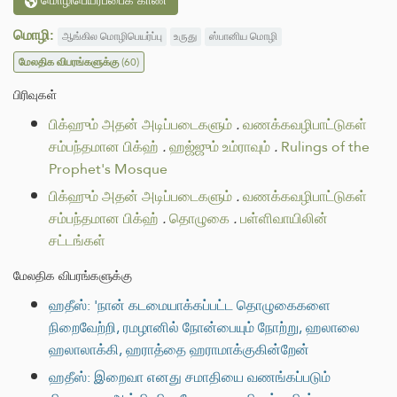
மொழிபெயர்ப்பைக் காண
மொழி:
ஆங்கில மொழிபெயர்ப்பு
உருது
ஸ்பானிய மொழி
மேலதிக விபரங்களுக்கு
(60)
பிரிவுகள்
பிக்ஹும் அதன் அடிப்படைகளும்
.
வணக்கவழிபாட்டுகள்
சம்பந்தமான பிக்ஹ்
.
ஹஜ்ஜும் உம்ராவும்
.
Rulings of the
Prophet's Mosque
பிக்ஹும் அதன் அடிப்படைகளும்
.
வணக்கவழிபாட்டுகள்
சம்பந்தமான பிக்ஹ்
.
தொழுகை
.
பள்ளிவாயிலின்
சட்டங்கள்
மேலதிக விபரங்களுக்கு
ஹதீஸ்: 'நான் கடமையாக்கப்பட்ட தொழுகைகளை
நிறைவேற்றி, ரமழானில் நோன்பையும் நோற்று, ஹலாலை
ஹலாலாக்கி, ஹராத்தை ஹராமாக்குகின்றேன்
ஹதீஸ்: இறைவா எனது சமாதியை வணங்கப்படும்