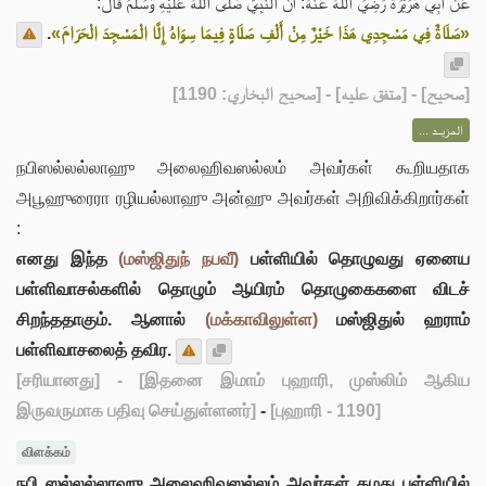
عَنْ ‌أَبِي هُرَيْرَةَ رَضِيَ اللهُ عَنْهُ: أَنَّ النَّبِيَّ صَلَّى اللهُ عَلَيْهِ وَسَلَّمَ قَالَ:
.
«صَلَاةٌ فِي مَسْجِدِي هَذَا خَيْرٌ مِنْ أَلْفِ صَلَاةٍ فِيمَا سِوَاهُ إِلَّا الْمَسْجِدَ الْحَرَامَ»
] - [متفق عليه] - [صحيح البخاري: 1190]
صحيح
[
المزيــد ...
நபிஸல்லல்லாஹு அலைஹிவஸல்லம் அவர்கள் கூறியதாக
அபூஹுரைரா ரழியல்லாஹு அன்ஹு அவர்கள் அறிவிக்கிறார்கள்
:
எனது இந்த
(மஸ்ஜிதுந் நபவீ)
பள்ளியில் தொழுவது ஏனைய
பள்ளிவாசல்களில் தொழும் ஆயிரம் தொழுகைகளை விடச்
சிறந்ததாகும். ஆனால்
(மக்காவிலுள்ள)
மஸ்ஜிதுல் ஹராம்
பள்ளிவாசலைத் தவிர.
[சரியானது]
- [இதனை இமாம் புஹாரி, முஸ்லிம் ஆகிய
இருவருமாக பதிவு செய்துள்ளனர்]
-
[புஹாரி - 1190]
விளக்கம்
நபி ஸல்லல்லாஹு அலைஹிவஸல்லம் அவர்கள் தமது பள்ளியில்