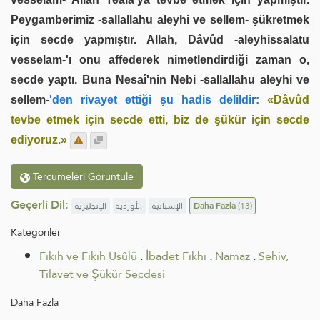
Peygamberimiz -sallallahu aleyhi ve sellem- şükretmek
için secde yapmıştır. Allah, Dâvûd -aleyhissalatu
vesselam-'ı onu affederek nimetlendirdiği zaman o,
secde yaptı. Buna Nesaî'nin Nebi -sallallahu aleyhi ve
sellem-
'den rivayet ettiği şu hadis delildir:
«Dâvûd
tevbe etmek için secde etti, biz de şükür için secde
ediyoruz.»
Tercümeleri Görüntüle
Geçerli Dil:
الإنجليزية
الأوردية
الإسبانية
Daha Fazla
(13)
Kategoriler
Fıkıh ve Fıkıh Usûlü
.
İbadet Fıkhı
.
Namaz
.
Sehiv,
Tilavet ve Şükür Secdesi
Daha Fazla