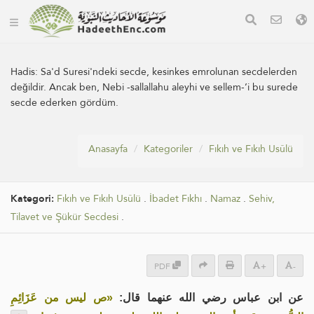
Hadis:
Sa'd Suresi'ndeki secde, kesinkes emrolunan secdelerden
değildir. Ancak ben, Nebi -sallallahu aleyhi ve sellem-’i bu surede
secde ederken gördüm.
Anasayfa
Kategoriler
Fıkıh ve Fıkıh Usûlü
Kategori:
Fıkıh ve Fıkıh Usûlü
.
İbadet Fıkhı
.
Namaz
.
Sehiv,
Tilavet ve Şükür Secdesi
.
PDF
+
-
عن ابن عباس رضي الله عنهما قال:
«ص ليس من عَزَائِمِ