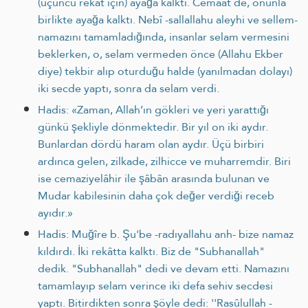
(üçüncü rekat için) ayağa kalktı. Cemaat de, onunla
birlikte ayağa kalktı. Nebî -sallallahu aleyhi ve sellem-
namazını tamamladığında, insanlar selam vermesini
beklerken, o, selam vermeden önce (Allahu Ekber
diye) tekbir alıp oturduğu halde (yanılmadan dola­yı)
iki secde yaptı, sonra da selam verdi.
Hadis: «Zaman, Allah’ın gökleri ve yeri yarattığı
günkü şekliyle dönmektedir. Bir yıl on iki aydır.
Bunlardan dördü haram olan aydır. Üçü birbiri
ardınca gelen, zilkade, zilhicce ve muharremdir. Biri
ise cemaziyelâhir ile şâbân arasında bulunan ve
Mudar kabilesinin daha çok değer verdiği receb
ayıdır.»
Hadis: Muğîre b. Şu'be -radıyallahu anh- bize namaz
kıldırdı. İki rekâtta kalktı. Biz de "Subhanallah"
dedik. "Subhanallah" dedi ve devam etti. Namazını
tamamlayıp selam verince iki defa sehiv secdesi
yaptı. Bitirdikten sonra şöyle dedi: ''Rasûlullah -