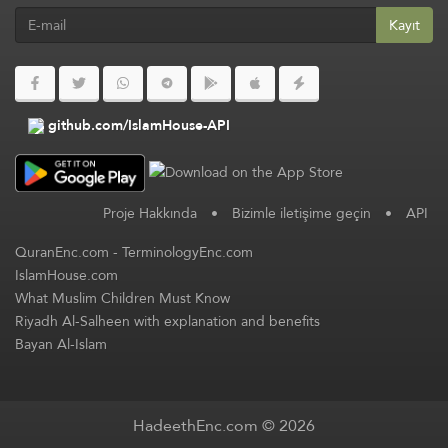
Kayıt
github.com/IslamHouse-API
Proje Hakkında
•
Bizimle iletişime geçin
•
API
QuranEnc.com
-
TerminologyEnc.com
IslamHouse.com
What Muslim Children Must Know
Riyadh Al-Salheen with explanation and benefits
Bayan Al-Islam
HadeethEnc.com © 2026