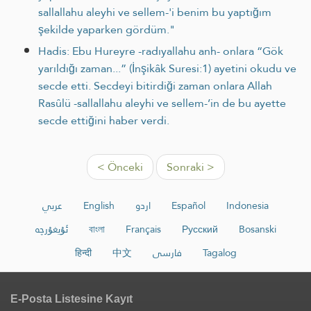
sallallahu aleyhi ve sellem-'i benim bu yaptığım
şekilde yaparken gördüm."
Hadis: Ebu Hureyre -radıyallahu anh- onlara “Gök
yarıldığı zaman...” (İnşikâk Suresi:1) ayetini okudu ve
secde etti. Secdeyi bitirdiği zaman onlara Allah
Rasûlü -sallallahu aleyhi ve sellem-’in de bu ayette
secde ettiğini haber verdi.
< Önceki
Sonraki >
عربي
English
اردو
Español
Indonesia
ئۇيغۇرچە
বাংলা
Français
Русский
Bosanski
हिन्दी
中文
فارسی
Tagalog
E-Posta Listesine Kayıt