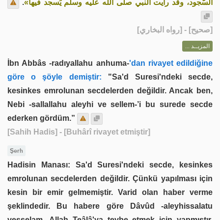
.
السُّجود، وقد رأيت النبي صلى الله عليه وسلم يَسجد فيها»
] - [رواه البخاري]
صحيح
[
المزيــد ...
İbn Abbâs -radıyallahu anhuma-
'dan rivayet edildiğine
göre o şöyle demiştir:
"Sa'd Suresi'ndeki secde,
kesinkes emrolunan secdelerden değildir. Ancak ben,
Nebi -sallallahu aleyhi ve sellem-’i bu surede secde
ederken gördüm.”
[Sahih Hadis]
- [Buhârî rivayet etmiştir]
Şerh
Hadisin Manası: Sa'd Suresi'ndeki secde, kesinkes
emrolunan secdelerden değildir. Çünkü yapılması için
kesin bir emir gelmemiştir. Varid olan haber verme
şeklindedir. Bu habere göre Dâvûd -aleyhissalatu
vesselam- Allah Teâlâ'ya tevbe etmek için yapmıştır.