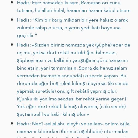
Hadis: Farz namazları kılsam, Ramazan orucunu
tutsam, helalleri helal, haramları haram kabul etsem
Hadis: “Kim bir karış mikdarı bir yere haksız olarak
zulümle sahip olursa, o yerin yedi katı boynuna
geçirilir.”
Hadis: «Sizden biriniz namazda şek (şüphe) eder de
üç mü, yoksa dört rekât mı kıldığını bilmezse,
şüpheyi atsın ve kalbinin yatıştığına göre namazını
bina etsin, yani tamam­lasın. Sonra da henüz selam
vermeden (namazın sonunda) iki secde yapsın. Bu
durumda eğer beş rekât kılmış oluyor­sa, (iki secde
yapmak suretiyle) onu çift rekâtli yapmış olur.
(Çünkü iki yanılma secdesi bir rekât yerine geçer.)
Yok eğer dört rekâtlı kılmış oluyorsa, (o iki secde)
şeytanı zelil ve hakir kılmış olur.»
Hadis: Nebî -sallallahu aleyhi ve sellem- onlara öğle
namazını kıldırırken (birinci teşehhüde) oturmadan