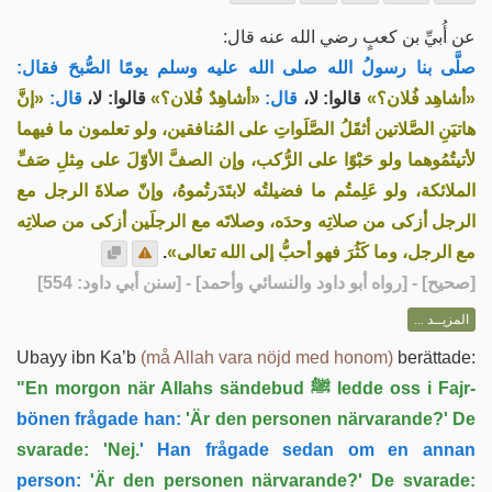
عن أُبيِّ بن كعبٍ رضي الله عنه قال:
صلَّى بنا رسولُ الله صلى الله عليه وسلم يومًا الصُّبحَ فقال:
«أشاهِد فُلان؟»
قالوا: لا،
قال:
«أشاهِدٌ فُلان؟»
قالوا: لا،
قال:
«إنَّ
هاتيَنِ الصَّلاتين أثقَلُ الصَّلَواتِ على المُنافقين، ولو تعلمون ما فيهما
لأتيتُمُوهما ولو حَبْوًا على الرُّكب، وإن الصفَّ الأوّلَ على مِثلِ صَفِّ
الملائكة، ولو عَلِمتُم ما فضيلتُه لابتَدَرتُموهُ، وإنّ صلاةَ الرجل مع
الرجل أزكى من صلاتِه وحدَه، وصلاتَه مع الرجلَين أزكى من صلاتِه
.
مع الرجل، وما كَثُرَ فهو أحبُّ إلى الله تعالى»
] - [رواه أبو داود والنسائي وأحمد] - [سنن أبي داود: 554]
صحيح
[
المزيــد ...
Ubayy ibn Ka’b
(må Allah vara nöjd med honom)
berättade:
"En morgon när Allahs sändebud ﷺ ledde oss i Fajr-
bönen frågade han:
'Är den personen närvarande?' De
svarade: 'Nej.
' Han frågade sedan om en annan
person:
'Är den personen närvarande?' De svarade: