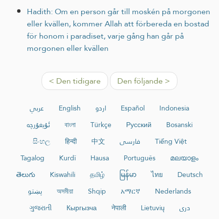
Hadith: Om en person går till moskén på morgonen
eller kvällen, kommer Allah att förbereda en bostad
för honom i paradiset, varje gång han går på
morgonen eller kvällen
< Den tidigare
Den följande >
عربي
English
اردو
Español
Indonesia
ئۇيغۇرچە
বাংলা
Türkçe
Русский
Bosanski
සිංහල
हिन्दी
中文
فارسی
Tiếng Việt
Tagalog
Kurdî
Hausa
Português
മലയാളം
తెలుగు
Kiswahili
தமிழ்
မြန်မာ
ไทย
Deutsch
پښتو
অসমীয়া
Shqip
አማርኛ
Nederlands
ગુજરાતી
Кыргызча
नेपाली
Lietuvių
دری