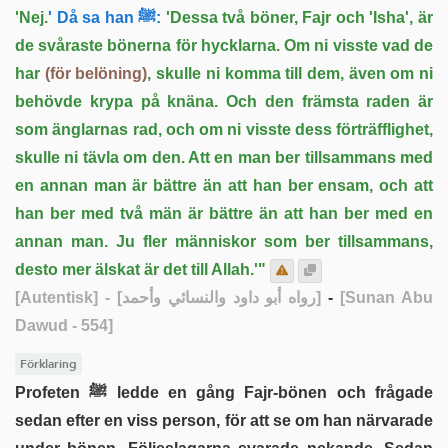
'Nej.
' Då sa han ﷺ:
'Dessa två böner, Fajr och 'Isha', är
de svåraste bönerna för hycklarna. Om ni visste vad de
har
(för belöning)
, skulle ni komma till dem, även om ni
behövde krypa på knäna. Och den främsta raden är
som änglarnas rad, och om ni visste dess förträfflighet,
skulle ni tävla om den. Att en man ber tillsammans med
en annan man är bättre än att han ber ensam, och att
han ber med två män är bättre än att han ber med en
annan man. Ju fler människor som ber tillsammans,
desto mer älskat är det till Allah.'"
[Autentisk]
- [رواه أبو داود والنسائي وأحمد]
-
[Sunan Abu
Dawud - 554]
Förklaring
Profeten ﷺ ledde en gång Fajr-bönen och frågade
sedan efter en viss person, för att se om han närvarade