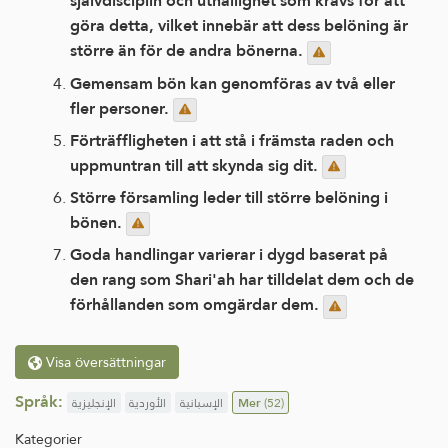
självdisciplin och uthållighet som krävs för att
göra detta, vilket innebär att dess belöning är
större än för de andra bönerna.
Gemensam bön kan genomföras av två eller
fler personer.
Förträffligheten i att stå i främsta raden och
uppmuntran till att skynda sig dit.
Större församling leder till större belöning i
bönen.
Goda handlingar varierar i dygd baserat på
den rang som Shari'ah har tilldelat dem och de
förhållanden som omgärdar dem.
Visa översättningar
Språk:
الإنجليزية
الأوردية
الإسبانية
Mer
(52)
Kategorier