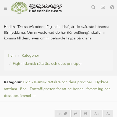
Hadith:
'Dessa två böner, Fajr och 'Isha', är de svåraste bönerna
för hycklarna. Om ni visste vad de har (för belöning), skulle ni
komma till dem, även om ni behövde krypa på knäna
Hem
Kategorier
Fiqh - Islamisk rättslära och dess principer
Kategorin:
Fiqh - Islamisk rättslära och dess principer
.
Dyrkans
rättslära
.
Bön
.
Förträffligheten för att be bönen i församling och
dess bestämmelser
.
PDF
+
-