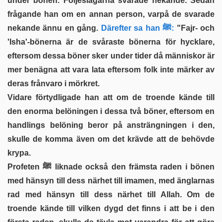
under bönen. Följeslagarna svarade nekande. Sedan
frågande han om en annan person, varpå de svarade
nekande ännu en gång.
Därefter sa han ﷺ:
"Fajr- och
'Isha'-bönerna är de svåraste bönerna för hycklare,
eftersom dessa böner sker under tider då människor är
mer benägna att vara lata eftersom folk inte märker av
deras frånvaro i mörkret.
Vidare förtydligade han att om de troende kände till
den enorma belöningen i dessa två böner, eftersom en
handlings belöning beror på ansträngningen i den,
skulle de komma även om det krävde att de behövde
krypa.
Profeten ﷺ liknade också den främsta raden i bönen
med hänsyn till dess närhet till imamen, med änglarnas
rad med hänsyn till dess närhet till Allah. Om de
troende kände till vilken dygd det finns i att be i den