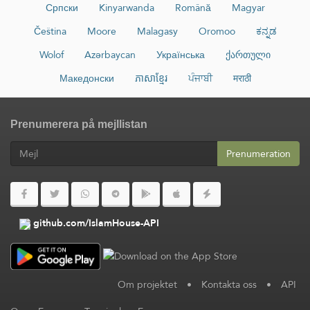
Српски
Kinyarwanda
Română
Magyar
Čeština
Moore
Malagasy
Oromoo
ಕನ್ನಡ
Wolof
Azərbaycan
Українська
ქართული
Македонски
ភាសាខ្មែរ
ਪੰਜਾਬੀ
मराठी
Prenumerera på mejllistan
Prenumeration
github.com/IslamHouse-API
Om projektet
•
Kontakta oss
•
API