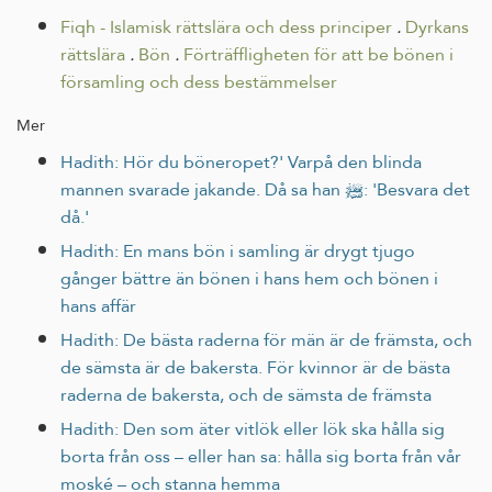
Fiqh - Islamisk rättslära och dess principer
.
Dyrkans
rättslära
.
Bön
.
Förträffligheten för att be bönen i
församling och dess bestämmelser
Mer
Hadith: Hör du böneropet?' Varpå den blinda
mannen svarade jakande. Då sa han ﷺ: 'Besvara det
då.'
Hadith: En mans bön i samling är drygt tjugo
gånger bättre än bönen i hans hem och bönen i
hans affär
Hadith: De bästa raderna för män är de främsta, och
de sämsta är de bakersta. För kvinnor är de bästa
raderna de bakersta, och de sämsta de främsta
Hadith: Den som äter vitlök eller lök ska hålla sig
borta från oss – eller han sa: hålla sig borta från vår
moské – och stanna hemma