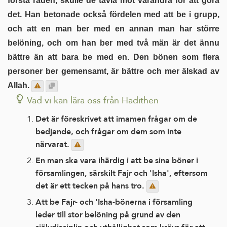
första raden, skulle de tävla mot varandra för att göra
det. Han betonade också fördelen med att be i grupp,
och att en man ber med en annan man har större
belöning, och om han ber med två män är det ännu
bättre än att bara be med en. Den bönen som flera
personer ber gemensamt, är bättre och mer älskad av
Allah.
Vad vi kan lära oss från Hadithen
Det är föreskrivet att imamen frågar om de
bedjande, och frågar om dem som inte
närvarat.
En man ska vara ihärdig i att be sina böner i
församlingen, särskilt Fajr och 'Isha', eftersom
det är ett tecken på hans tro.
Att be Fajr- och 'Isha-bönerna i församling
leder till stor belöning på grund av den