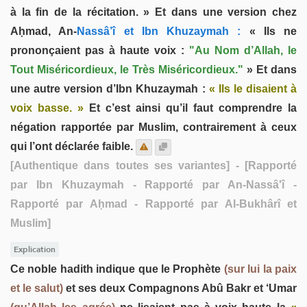
à la fin de la récitation. » Et dans une version chez
Aḥmad, An-
Nassâ’î et Ibn Khuzaymah :
« Ils ne
prononçaient pas à haute voix :
"Au Nom d’Allah, le
Tout Miséricordieux, le Très Miséricordieux."
» Et dans
une autre version d’Ibn Khuzaymah :
« Ils le disaient à
voix basse. »
Et c’est ainsi qu’il faut comprendre la
négation rapportée par Muslim, contrairement à ceux
qui l’ont déclarée faible.
[Authentique dans toutes ses variantes]
- [Rapporté
par Ibn Khuzaymah - Rapporté par An-Nassâ'î -
Rapporté par Aḥmad - Rapporté par Al-Bukhârî et
Muslim]
Explication
Ce noble hadith indique que le Prophète
(sur lui la paix
et le salut)
et ses deux Compagnons Abû Bakr et ‘Umar