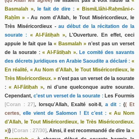
(qu’Allah les agrée)
ne lisaient pas à voix haute la
«
Basmalah »
,
le fait de dire :
« BismiLlâhi-Raḥmâni-r-
Raḥîm »
- Au nom d’Allah, le Tout Miséricordieux, le
Très Miséricordieux -
au début de la récitation de la
sourate :
« Al-Fâtiḥah »
, L’Ouverture. En effet, ceci
appuie le fait que la
« Basmalah »
n’est pas un verset
de la sourate :
« Al-Fâtiḥah »
.
Le comité des savants
des décrets juridiques en Arabie Saoudite a déclaré :
«
En réalité, « Au Nom d’Allah, le Tout Miséricordieux, le
Très Miséricordieux. »
n’est pas un verset de la sourate
:
« Al-Fâtiḥah »
, ni d’une quelconque autre sourate.
Cependant,
c'est un verset de la sourate :
Les Fourmis
[Coran : 27]
, lorsqu’Allah, Exalté soit-Il,
a dit :
{
( Et
certes,
elle vient de Salomon ! Et c’est :
« Au Nom
d’Allah, le Tout Miséricordieux, le Très Miséricordieux.
»
)
}
[Coran : 27/30]
. Ainsi, il est recommandé de dire la
«