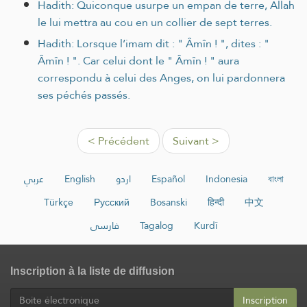
Hadith: Quiconque usurpe un empan de terre, Allah
le lui mettra au cou en un collier de sept terres.
Hadith: Lorsque l’imam dit : " Âmîn ! ", dites : "
Âmîn ! ". Car celui dont le " Âmîn ! " aura
correspondu à celui des Anges, on lui pardonnera
ses péchés passés.
< Précédent
Suivant >
عربي
English
اردو
Español
Indonesia
বাংলা
Türkçe
Русский
Bosanski
हिन्दी
中文
فارسی
Tagalog
Kurdî
Inscription à la liste de diffusion
Inscription