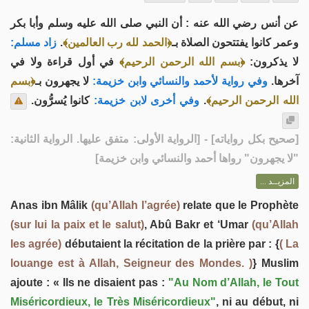
عن أنس رضي الله عنه : أن النبي صلى الله عليه وسلم وأبا بكر
زاد مسلم:
.
﴿الحمد لله رب العالمين﴾
وعمر كانوا يفتتحون الصلاة بـ
لا يذكرون:
﴿بسم الله الرحمن الرحيم﴾
في أول قراءة ولا في
آخرها.
وفي رواية لأحمد والنسائي وابن خزيمة:
لا يجهرون بـ
﴿بسم
كانوا يُسرُّون.
وفي أخرى لابن خزيمة:
.
الله الرحمن الرحيم﴾
] - [الرواية الأولى: متفق عليها. الرواية الثانية:
صحيح بكل رواياته
[
"لا يجهرون" رواها أحمد والنسائي وابن خزيمة]
المزيــد ...
Anas ibn Mâlik
(qu’Allah l’agrée)
relate que le Prophète
(sur lui la paix et le salut)
, Abû Bakr et ‘Umar
(qu’Allah
les agrée)
débutaient la récitation de la prière par : {
( La
louange est à Allah, Seigneur des Mondes. )
} Muslim
ajoute : « Ils ne disaient pas :
"Au Nom d’Allah, le Tout
Miséricordieux, le Très Miséricordieux"
, ni au début, ni