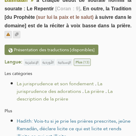
Basmalah »
à chaque début de sourate hormis la
sourate : Le Repentir
[Coran : 9]
. En outre, la Tradition
[du Prophète
(sur lui la paix et le salut)
à suivre dans le
domaine] est de la réciter à voix basse dans la prière.
Présentation des traductions [disponibles]
Langue:
الإنجليزية
الأوردية
الإسبانية
Plus
(13)
Les catégories
La jurisprudence et son fondement
.
La
jurisprudence des adorations
.
La prière
.
La
description de la prière
Plus
Hadith: Vois-tu si je prie les prières prescrites, jeûne
Ramadân, déclare licite ce qui est licite et rends