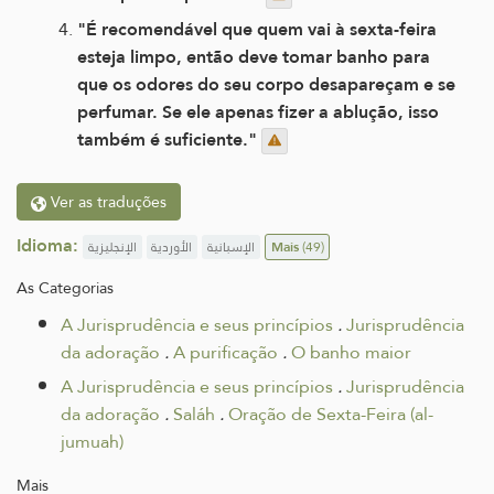
"É recomendável que quem vai à sexta-feira
esteja limpo, então deve tomar banho para
que os odores do seu corpo desapareçam e se
perfumar. Se ele apenas fizer a ablução, isso
também é suficiente."
Ver as traduções
Idioma:
الإنجليزية
الأوردية
الإسبانية
Mais
(49)
As Categorias
A Jurisprudência e seus princípios
.
Jurisprudência
da adoração
.
A purificação
.
O banho maior
A Jurisprudência e seus princípios
.
Jurisprudência
da adoração
.
Saláh
.
Oração de Sexta-Feira (al-
jumuah)
Mais