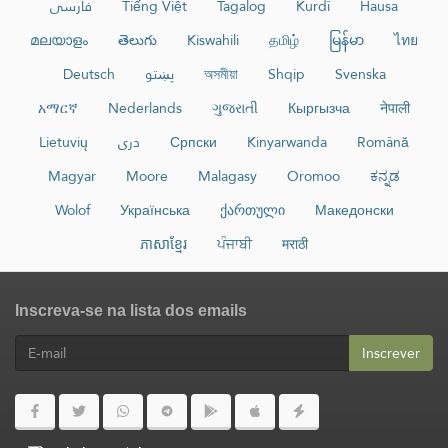
فارسی
Tiếng Việt
Tagalog
Kurdî
Hausa
മലയാളം
తెలుగు
Kiswahili
தமிழ்
မြန်မာ
ไทย
Deutsch
پښتو
অসমীয়া
Shqip
Svenska
አማርኛ
Nederlands
ગુજરાતી
Кыргызча
नेपाली
Lietuvių
دری
Српски
Kinyarwanda
Română
Magyar
Moore
Malagasy
Oromoo
ಕನ್ನಡ
Wolof
Українська
ქართული
Македонски
ភាសាខ្មែរ
ਪੰਜਾਬੀ
मराठी
Inscreva-se na lista dos emails
Inscrever