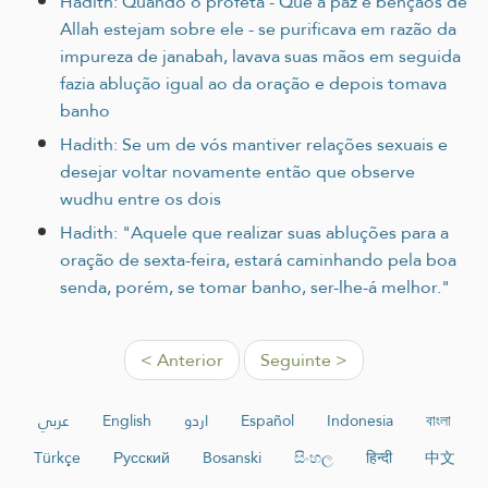
Hadith: Quando o profeta - Que a paz e bençãos de
Allah estejam sobre ele - se purificava em razão da
impureza de janabah, lavava suas mãos em seguida
fazia ablução igual ao da oração e depois tomava
banho
Hadith: Se um de vós mantiver relações sexuais e
desejar voltar novamente então que observe
wudhu entre os dois
Hadith: "Aquele que realizar suas abluções para a
oração de sexta-feira, estará caminhando pela boa
senda, porém, se tomar banho, ser-lhe-á melhor."
< Anterior
Seguinte >
عربي
English
اردو
Español
Indonesia
বাংলা
Türkçe
Русский
Bosanski
සිංහල
हिन्दी
中文