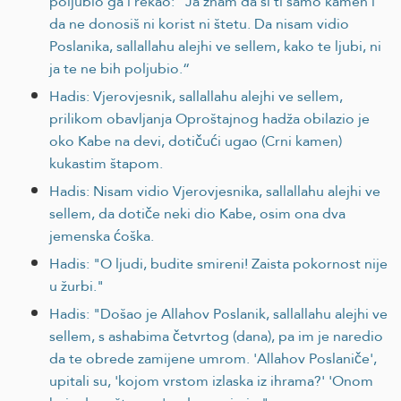
poljubio ga i rekao: "Ja znam da si ti samo kamen i
da ne donosiš ni korist ni štetu. Da nisam vidio
Poslanika, sallallahu alejhi ve sellem, kako te ljubi, ni
ja te ne bih poljubio.“
Hadis: Vjerovjesnik, sallallahu alejhi ve sellem,
prilikom obavljanja Oproštajnog hadža obilazio je
oko Kabe na devi, dotičući ugao (Crni kamen)
kukastim štapom.
Hadis: Nisam vidio Vjerovjesnika, sallallahu alejhi ve
sellem, da dotiče neki dio Kabe, osim ona dva
jemenska ćoška.
Hadis: "O ljudi, budite smireni! Zaista pokornost nije
u žurbi."
Hadis: "Došao je Allahov Poslanik, sallallahu alejhi ve
sellem, s ashabima četvrtog (dana), pa im je naredio
da te obrede zamijene umrom. 'Allahov Poslaniče',
upitali su, 'kojom vrstom izlaska iz ihrama?' 'Onom