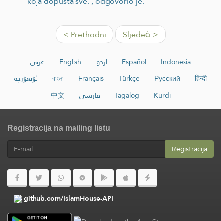
koja dopušta sve.', odgovorio je."
< Prethodni
Sljedeći >
عربي
English
اردو
Español
Indonesia
ئۇيغۇرچە
বাংলা
Français
Türkçe
Русский
हिन्दी
中文
فارسی
Tagalog
Kurdî
Registracija na mailing listu
Registracija
github.com/IslamHouse-API