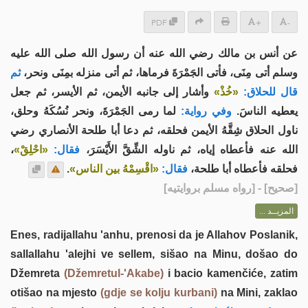
PDF
+
-
عن أنس بن مالك رضي الله عنه أن رسول الله صلى الله عليه
وسلم أتى مِنَى، فأتى الجَمْرَةَ فرماها، ثم أتى منزله بمِنَى ونحر،
ثم
قال للحلاق:
«خُذْ»
وأشار إلى جانبه الأيمن، ثم الأيسر، ثم جعل
يعطيه الناسَ.
وفي رواية:
لما رمى الجَمْرَةَ، ونحر نُسُكَهُ وحلق،
ناول الحلاق شِقَّهُ الأيمن فحلقه، ثم دعا أبا طلحة الأنصاري رضي
،
«احْلِقْ»
فقال:
الله عنه فأعطاه إياه، ثم ناوله الشِّقَّ الأَيْسَرَ،
.
«اقْسِمْهُ بين الناس»
فقال:
فحلقه فأعطاه أبا طلحة،
] - [رواه مسلم بروايتيه]
صحيح
[
المزيــد ...
Enes, radijallahu 'anhu, prenosi da je Allahov Poslanik,
sallallahu 'alejhi ve sellem, sišao na Minu, došao do
Džemreta
(Džemretul-'Akabe)
i bacio kamenčiće, zatim
otišao na mjesto
(gdje se kolju kurbani)
na Mini, zaklao