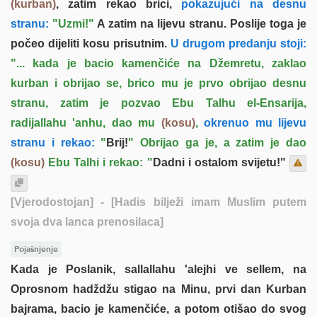
(kurban)
, zatim rekao brici,
pokazujući na desnu
stranu:
"Uzmi!"
A zatim na lijevu stranu. Poslije toga je
počeo dijeliti kosu prisutnim.
U drugom predanju stoji:
"... kada je bacio kamenčiće na Džemretu, zaklao
kurban i obrijao se, brico mu je prvo obrijao desnu
stranu, zatim je pozvao Ebu Talhu el-Ensarija,
radijallahu 'anhu, dao mu
(kosu)
,
okrenuo mu lijevu
stranu i rekao:
"
Brij!
" Obrijao ga je, a zatim je dao
(kosu)
Ebu Talhi i rekao: "
Dadni i ostalom svijetu!"
[Vjerodostojan]
- [Hadis bilježi imam Muslim putem
svoja dva lanca prenosilaca]
Pojašnjenje
Kada je Poslanik, sallallahu 'alejhi ve sellem, na
Oprosnom hadždžu stigao na Minu, prvi dan Kurban
bajrama, bacio je kamenčiće, a potom otišao do svog