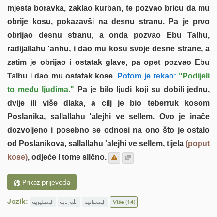
mjesta boravka, zaklao kurban, te pozvao bricu da mu
obrije kosu, pokazavši na desnu stranu. Pa je prvo
obrijao desnu stranu, a onda pozvao Ebu Talhu,
radijallahu 'anhu, i dao mu kosu svoje desne strane, a
zatim je obrijao i ostatak glave, pa opet pozvao Ebu
Talhu i dao mu ostatak kose.
Potom je rekao:
"Podijeli
to među ljudima."
Pa je bilo ljudi koji su dobili jednu,
dvije ili više dlaka, a cilj je bio teberruk kosom
Poslanika, sallallahu 'alejhi ve sellem. Ovo je inače
dozvoljeno i posebno se odnosi na ono što je ostalo
od Poslanikova, sallallahu 'alejhi ve sellem, tijela
(poput
kose)
, odjeće i tome slično.
Prikaz prijevoda
Jezik:
الإنجليزية
الأوردية
الإسبانية
Više
(14)