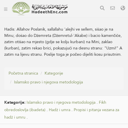
Hadis:
Allahov Poslanik, sallallahu 'alejhi ve sellem, sišao je na
Minu; došao do Džemreta (Džemretul-'Akabe) i bacio kamenčiće,
zatim otišao na mjesto (gdje se kolju kurbani) na Mini, zaklao
(kurban), zatim rekao brici, pokazujući na desnu stranu: "Uzmi!" A
zatim na lijevu stranu. Poslije toga je počeo dijeliti kosu prisutnim.
Početna stranica
Kategorije
Islamsko pravo i njegova metodologija
Kategorija:
Islamsko pravo i njegova metodologija
.
Fikh
obredoslovlja (ibadeta)
.
Hadž i umra
.
Propisi i pitanja vezana za
hadž i umru
.