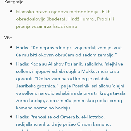
Kategorije
Islamsko pravo i njegova metodologija
.
Fikh
obredoslovlja (ibadeta)
.
Hadž i umra
.
Propisi i
pitanja vezana za hadž i umru
Više
Hadis: “Ko nepravedno prisvoji pedalj zemlje, vrat
će mu biti okovan obručem od sedam zemalja.”
Hadis: Kada su Allahov Poslanik, sallallahu 'alejhi ve
sellem, i njegovi ashabi stigli u Mekku, mušrici su
govorili: "Dolazi vam narod kojeg je oslabila
Jesribska groznica.", pa je Posalnik, sallallahu 'alejhi
ve sellem, naredio ashabima da prva tri kruga tavafa
žurno hodaju, a da između jemenskog ugla i crnog
kamena normalno hodaju.
Hadis: Prenosi se od Omera b. el-Hattaba,
radijallahu anhu, da je prišao Crnom kamenu,