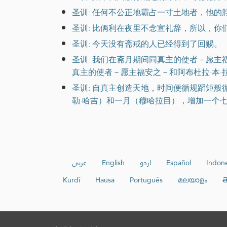
圣训: 任何不公正地霸占一寸土地者，他的
圣训: 比俩利在夜里不念宣礼辞，所以，你
圣训: 今天没有斋戒的人已经得到了回赐。
圣训: 我们在斋月期间同真主的使者－愿
真主的使者－愿主福安之－和阿布杜拉·本·
圣训: 自真主创造天地，时间便循规蹈矩
勒·哈吉）和一月（穆哈拉目），增加一个
عربي
English
اردو
Español
Indone
Kurdî
Hausa
Português
മലയാളം
త