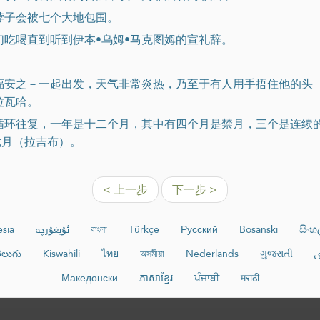
脖子会被七个大地包围。
们吃喝直到听到伊本•乌姆•马克图姆的宣礼辞。
主福安之－一起出发，天气非常炎热，乃至于有人用手捂住他的头
拉瓦哈。
般循环往复，一年是十二个月，其中有四个月是禁月，三个是连续
七月（拉吉布）。
< 上一步
下一步 >
sia
ئۇيغۇرچە
বাংলা
Türkçe
Русский
Bosanski
සිංහ
ెలుగు
Kiswahili
ไทย
অসমীয়া
Nederlands
ગુજરાતી
ی
Македонски
ភាសាខ្មែរ
ਪੰਜਾਬੀ
मराठी