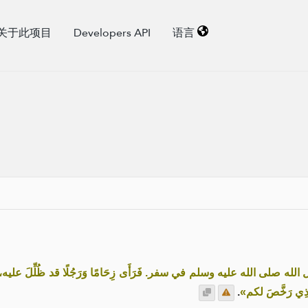
关于此项目
Developers API
语言
«له صلى الله عليه وسلم في سفر. فَرَأَى زِحَامًا وَرَجُلًا قد ظُلِّلَ عليه
.
« َّذِي رَخَّصَ لكم