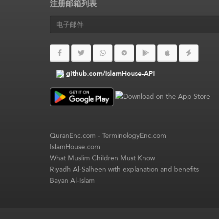
注册邮箱列表
github.com/IslamHouse-API
QuranEnc.com
-
TerminologyEnc.com
IslamHouse.com
What Muslim Children Must Know
Riyadh Al-Salheen with explanation and benefits
Bayan Al-Islam