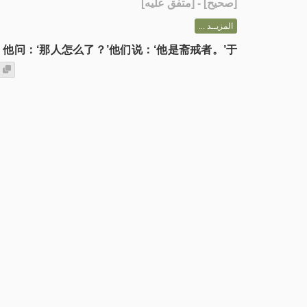
] - [متفق عليه]
صحيح
[
المزيــد ...
问：‘那人怎么了？’他们说：‘他是斋戒者。’于