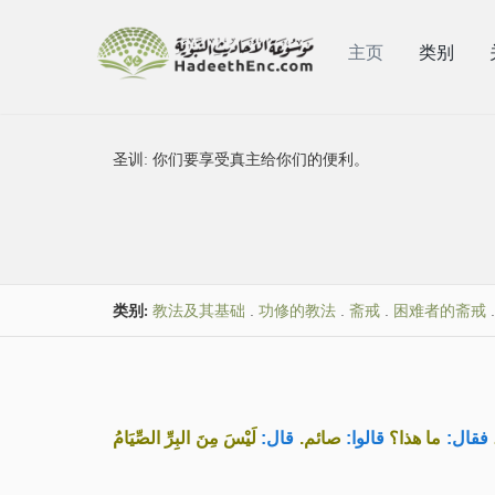
主页
类别
圣训:
你们要享受真主给你们的便利。
类别:
教法及其基础
.
功修的教法
.
斋戒
.
困难者的斋戒
.
فقال:
ما هذا؟
قالوا:
صائم.
قال:
لَيْسَ مِنَ البِرِّ الصِّيَامُ