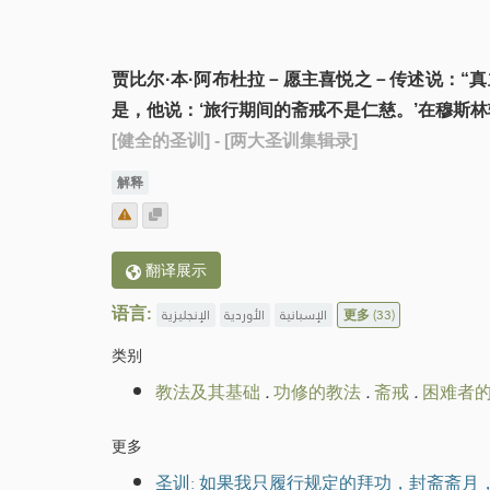
贾比尔·本·阿布杜拉－愿主喜悦之－传述说：“
是，他说：‘旅行期间的斋戒不是仁慈。’在穆斯
[健全的圣训]
- [两大圣训集辑录]
解释
翻译展示
语言:
الإنجليزية
الأوردية
الإسبانية
更多
(33)
类别
教法及其基础
.
功修的教法
.
斋戒
.
困难者
更多
圣训: 如果我只履行规定的拜功，封斋斋