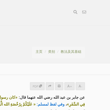
主页
类别
教法及其基础
PDF
+
-
عن جابر بن عبد الله رضي الله عنهما قال:
كان رسول ال،
عَلَيْكُمْ بِرُخْصَةِ الله ال»
وفي لفظ لمسلم:
،
فِي السَّفَرِ»