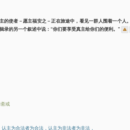
真主的使者－愿主福安之－正在旅途中，看见一群人围着一个人。他
林辑录的另一个叙述中说：“你们要享受真主给你们的便利。”
的斋戒
月，认主为合法者为合法，认主为非法者为非法，