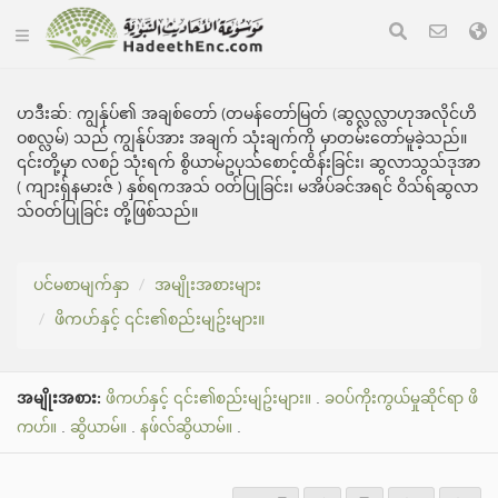
ဟဒီးဆ်:
ကျွန်ုပ်၏ အချစ်တော် (တမန်တော်မြတ် (ဆွလ္လလ္လာဟုအလိုင်ဟိ
ဝစလ္လမ်) သည် ကျွန်ုပ်အား အချက် သုံးချက်ကို မှာတမ်းတော်မူခဲ့သည်။
၎င်းတို့မှာ လစဉ် သုံးရက် စွိယာမ်ဥပုသ်စောင့်ထိန်းခြင်း၊ ဆွလာသွသ်ဒုအာ
( ကျားရှ်နမားဇ် ) နှစ်ရကအသ် ဝတ်ပြုခြင်း၊ မအိပ်ခင်အရင် ဝိသ်ရ်ဆွလာ
သ်ဝတ်ပြုခြင်း တို့ဖြစ်သည်။
ပင်မစာမျက်နှာ
အမျိုးအစားများ
ဖိကဟ်နှင့် ၎င်း၏စည်းမျဥ်းများ။
အမျိုးအစား:
ဖိကဟ်နှင့် ၎င်း၏စည်းမျဥ်းများ။
.
ခဝပ်ကိုးကွယ်မှုဆိုင်ရာ ဖိ
ကဟ်။
.
ဆွိယာမ်။
.
နဖ်လ်ဆွိယာမ်။
.