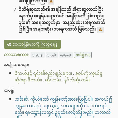
ဖော်ပြကြသည်။
ဝိသိရ်ဆွလာသ်၏ အချိန်သည် အီရှာဆွလာသ်ပြီး
နောက်မှ ဖဂျရ်မရောက်ခင် အချိန်အထိဖြစ်သည်။
၎င်း၏ အရေအတွက်မှာ- အနည်းဆုံး (၁)ရကအသ်
ဖြစ်ပြီး၊ အများဆုံး (၁၁)ရကအသ် ဖြစ်သည်။
ဘာသာပြန်များကို ကြည့်ရှုရန်
ဘာသာစကား:
الإنجليزية
الأوردية
الإسبانية
ထပ်၍
(50)
အမျိုးအစားများ
ဖိကဟ်နှင့် ၎င်း၏စည်းမျဥ်းများ။
.
ခဝပ်ကိုးကွယ်မှု
ဆိုင်ရာ ဖိကဟ်။
.
ဆွိယာမ်။
.
နဖ်လ်ဆွိယာမ်။
ထပ်၍
ဟဒီးဆ်: ကိုယ်တော် ကျွန်တော့်အားပြောပြပါ။ အကယ်၍
ကျွန်တော်သည် ဖရ်ဿွ်ဆွလာသ်များကို ဆောက်တည်
မည်။ ရမဿွာန်လတွင် ဥပုသ်စောင့်ထိန်းမည်။ ဟလာလ်