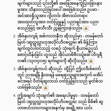
ချက်များသည် ၎င်းတို့၏ အခြေအနေကွဲပြားခြားနား
မှုအား သိနားလည်ခြင်းပေါ် အခြေခံသည်။ ဥပမာ -
အင်အားရှိသူအား ဂျိဟာဒ်၊ အိဗာဒသ်တရား
အားထုတ်သူအား ဝတ်ပြုမှုနှင့် ပညာရှင်အား ပညာ
စသည်ဖြင့် အသီးသီး ညွှန်ကြားခဲ့သည်။
အိဗ်နုဟဂျရ် အစ်ကလာနီက ဆိုသည်မှာ - တမန်တော်
မြတ် (ဆွလ္လလ္လာဟုအလိုင်ဟိဝစလ္လမ်) ၏ မိန့်ကြား
ချက်တွင်ပါဝင်သည့် လစဉ် သုံးရက် စွိယာမ်ဥပုသ်
စောင့်ထိန်းခြင်း ဟူသည် အိုင်ယာမိဗီးဿ်ွခေါ် ဟိဂျရီ
လ၏ (၁၃၊၁၄၊၁၅) ရက်များကို ဆိုလိုသည်။
အိဗ်နုဟဂျရ်ကပင် ဆိုသည်- ထို့ပြင် ဤဟဒီးစ်တော်
တွင် ညအချိန် နိုးထရန် မရေရာသူများအတွက် မအိပ်
ခင်အရင် ဝိတ်ရ်ဆွလာသ် ဝတ်ပြုခြင်းသည် မွတ်စ်သ
ဟဗ်ဖြစ်သည်။
ဤအချက် သုံးချက်၏ အရေးပါမှုမှာ - တမန်တော်
မြတ် (ဆွလ္လလ္လာဟုအလိုင်ဟိဝစလ္လမ်) သည် မိမိ၏ ဆွ
ဟာဗဟ်သာဝကများအနက်မှ အချို့အား ယင်း