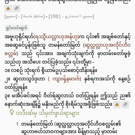
[صحيح]
- [متفق عليه]
-
[صحيح البخاري - 1981]
ရှင်းလင်းချက်
အဗူဟုရိုင်ရဟ်
(ရဿွိယလ္လာဟုအန်ဟု)
က ၎င်း၏ အချစ်တော်နှင့်
အဆွေခင်ပွန်းဖြစ်သူ တမန်တော်မြတ်
(ဆွလ္လလ္လာဟုအလိုင်ဟိဝ
စလ္လမ်)
သည် ၎င်းအား အချက်သုံးချက်ကို မှာတမ်းတော်မူခဲ့
သည်ဟု အသိပေး တင်ပြခဲ့သည်။ ၎င်းတို့မှာ -
၁။ လစဉ် သုံးရက် စွိယာမ်ဥပုသ်‌စောင့်ထိန်းရန်။
၂။ ဆွလာသွဒ်ဒုဟာ
( ကျားရှ်နမားဇ်)
နှစ်ရကအသ်ကို နေ့စဉ်
ဝတ်ပြုရန်။
၃။ မအိပ်ခင်အရင် ဝိတ်ရ်ဆွလာသ် ဝတ်ပြုရန်။ ဤသည် ည၏
နောက်ဆုံးအချိန်၌ မနိုးမည်ကို စိုးရိမ်သူအဖို့ဖြစ်သည်။
ဟဒီးဆ်မှ သိမှတ်ဖွယ်ရာများ
တမန်တော်မြတ် (ဆွလ္လလ္လာဟုအလိုင်ဟိဝစလ္လမ်)၏
ဆွဟာဗဟ်သာဝကများအား မိန့်မှာသည့် မှာတမ်း