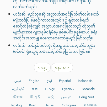
ကို ဟလာလ်ဟုသတ်မှတ်ပြီး ဟရာမ်ကို ဟရာမ်ဟု
သတ်မှတ်မည်။
ဟဒီးဆ်: မည်သူမဆို အလ္လာဟ်အရှင်မြတ်၏လမ်းတော်
(ဂျိဟာဒ်ပြုနေစဉ်ကာလအတွင်း) ၌ ရိုဇာတစ်ရက်
စောင့်ထိန်းခဲ့လျှင် အလ္လာဟ်အရှင်မြတ်သည် ထိုသူ၏
မျက်နှာအား ဂျဟန္နမ်ငရဲမီးမှ နှစ်ပေါင်းခုနစ်ဆယ် ခရီး
အတိုင်းအတာမျှ ဝေးကွာစေတော်မူမည် ဖြစ်သည်။
ဟဒီးဆ်: တစ်နှစ်ပတ်လုံး ရိုဇာဥပုသ်စောင့်ထိန်းသူမှာ
(စင်စစ်) ရိုဇာဥပုသ်မစောင့်ထိန်းခဲ့ခြင်းသာ ဖြစ်၏
< ရှေ့
နောက် >
عربي
English
اردو
Español
Indonesia
ئۇيغۇرچە
বাংলা
Türkçe
Русский
Bosanski
සිංහල
हिन्दी
中文
فارسی
Tiếng Việt
Tagalog
Kurdî
Hausa
Português
മലയാളം