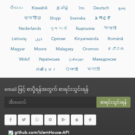
తెలుగు
Kiswahili
தமிழ்
ไทย
Deutsch
پښتو
অসমীয়া
Shqip
Svenska
አማርኛ
Nederlands
ગુજરાતી
Кыргызча
नेपाली
Lietuvių
دری
Српски
Kinyarwanda
Română
Magyar
Moore
Malagasy
Oromoo
ಕನ್ನಡ
Wolof
Українська
ქართული
Македонски
ភាសាខ្មែរ
ਪੰਜਾਬੀ
मराठी
email ဖြင့် စာပို့ရန်အတွက် စာရင်းသွင်းရန်
စာရင်းသွင်းရန်
github.com/IslamHouse-API