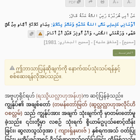
PDF
+
-
عَنْ أَبِي هُرَيْرَةَ رَضِيَ اللَّهُ عَنْهُ قَالَ:
أَوْصَانِي خَلِيلِي صَلَّى اللهُ عَلَيْهِ وَسَلَّمَ بِثَلاَثٍ:
صِيَامِ ثَلاَثَةِ أَيَّامٍ مِنْ كُلِّ
شَهْرٍ، وَرَكْعَتَيِ الضُّحَى، وَأَنْ أُوتِرَ قَبْلَ أَنْ أَنَامَ.
] - [متفق عليه] - [صحيح البخاري: 1981]
صحيح
[
المزيــد ...
ဤဘာသာပြန်ဆိုချက်ကို နောက်ထပ်သုံးသပ်ရန်နှင့်
စစ်ဆေးရန်လိုအပ်သည်။.
အဗူဟုရိုင်ရဟ်
(ရဿွိယလ္လာဟုအန်ဟု)
က ဆင့်ပြန်ခဲ့သည်။
ကျွန်ုပ်၏ အချစ်တော်
(တမန်တော်မြတ် (ဆွလ္လလ္လာဟုအလိုင်ဟိ
ဝစလ္လမ်)
သည် ကျွန်ုပ်အား အချက် သုံးချက်ကို မှာတမ်းတော်မူ
ခဲ့သည်။ ၎င်းတို့မှာ လစဉ် သုံးရက် စွိယာမ်ဥပုသ်စောင့်ထိန်း
ခြင်း၊ ဆွလာသွသ်ဒုအာ
( ကျားရှ်နမားဇ် )
နှစ်ရကအသ် ဝတ်ပြု
ခြင်း၊ မအိပ်ခင်အရင် ဝိသ်ရ်ဆွလာသ်ဝတ်ပြုခြင်း တို့ဖြစ်သည်။