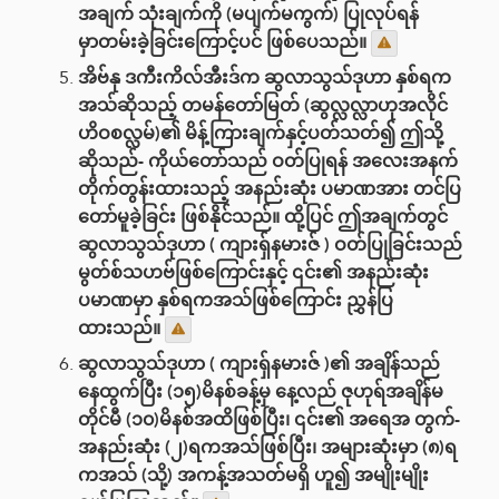
အချက် သုံးချက်ကို (မပျက်မကွက်) ပြုလုပ်ရန်
မှာတမ်းခဲ့ခြင်းကြောင့်ပင် ဖြစ်ပေသည်။
အိဗ်နု ဒကီးကိလ်အီးဒ်က ဆွလာသွသ်ဒုဟာ နှစ်ရက
အသ်ဆိုသည့် တမန်တော်မြတ် (ဆွလ္လလ္လာဟုအလိုင်
ဟိဝစလ္လမ်)၏ မိန့်ကြားချက်နှင့်ပတ်သတ်၍ ဤသို့
ဆိုသည်- ကိုယ်တော်သည် ဝတ်ပြုရန် အလေးအနက်
တိုက်တွန်းထားသည့် အနည်းဆုံး ပမာဏအား တင်ပြ
တော်မူခဲ့ခြင်း ဖြစ်နိုင်သည်။ ထို့ပြင် ဤအချက်တွင်
ဆွလာသွသ်ဒုဟာ ( ကျားရှ်နမားဇ် ) ဝတ်ပြုခြင်းသည်
မွတ်စ်သဟဗ်ဖြစ်ကြောင်းနှင့် ၎င်း၏ အနည်းဆုံး
ပမာဏမှာ နှစ်ရကအသ်ဖြစ်ကြောင်း ညွှန်ပြ
ထားသည်။
ဆွလာသွသ်ဒုဟာ ( ကျားရှ်နမားဇ် )၏ အချိန်သည်‌
နေထွက်ပြီး (၁၅)မိနစ်ခန့်မှ နေ့လည် ဇုဟုရ်အချိန်မ
တိုင်မီ (၁၀)မိနစ်အထိဖြစ်ပြီး၊ ၎င်း၏ အရေအ တွက်-
အနည်းဆုံး (၂)ရကအသ်ဖြစ်ပြီး၊ အများဆုံးမှာ (၈)ရ
ကအသ် (သို့) အကန့်အသတ်မရှိ ဟူ၍ အမျိုးမျိုး