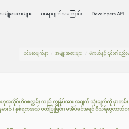
အမျိုးအစားများ
ပရောဂျက်အကြောင်း
Developers API
ပင်မစာမျက်နှာ
အမျိုးအစားများ
ဖိကဟ်နှင့် ၎င်း၏စည်းမ
ဟုအလိုင်ဟိဝစလ္လမ်) သည် ကျွန်ုပ်အား အချက် သုံးချက်ကို မှာတမ်းတေ
်နမားဇ် ) နှစ်ရကအသ် ဝတ်ပြုခြင်း၊ မအိပ်ခင်အရင် ဝိသ်ရ်ဆွလာသ်ဝတ