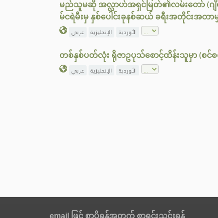
မည်သူမဆို အလ္လာဟ်အရှင်မြတ်၏လမ်းတော် (ဂျိဟ
မ်ငရဲမီးမှ နှစ်ပေါင်းခုနစ်ဆယ် ခရီးအတိုင်းအတ
الأوردية
الإنجليزية
عربي
တစ်နှစ်ပတ်လုံး ရိုဇာဥပုသ်စောင့်ထိန်းသူမှာ (စင်စ
الأوردية
الإنجليزية
عربي
email ဖြင့် စာပို့ရန်အတွက် စာရင်းသွင်းရန်