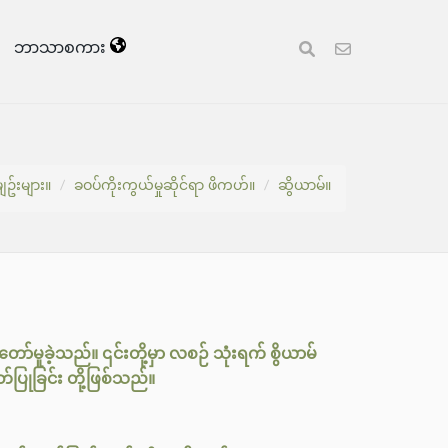
ဘာသာစကား
ျဥ်းများ။
ခဝပ်ကိုးကွယ်မှုဆိုင်ရာ ဖိကဟ်။
ဆွိယာမ်။
ာ်မူခဲ့သည်။ ၎င်းတို့မှာ လစဉ် သုံးရက် စွိယာမ်
်ပြုခြင်း တို့ဖြစ်သည်။