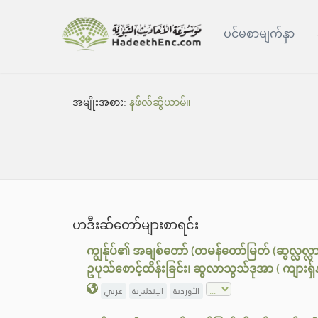
ပင်မစာမျက်နှာ
အမျိုးအစား:
နဖ်လ်ဆွိယာမ်။
ဟဒီးဆ်တော်များစာရင်း
ကျွန်ုပ်၏ အချစ်တော် (တမန်တော်မြတ် (ဆွလ္လလ္လာ
ဥပုသ်စောင့်ထိန်းခြင်း၊ ဆွလာသွသ်ဒုအာ ( ကျားရှ
الأوردية
الإنجليزية
عربي