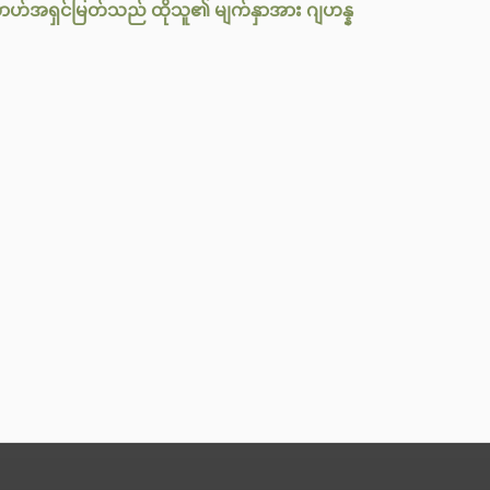
္လာဟ်အရှင်မြတ်သည် ထိုသူ၏ မျက်နှာအား ဂျဟန္န