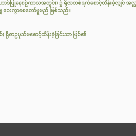
ာဒ်ပြုနေစဉ်ကာလအတွင်း) ၌ ရိုဇာတစ်ရက်စောင့်ထိန်းခဲ့လျှင် အလ
ာမျှ ဝေးကွာစေတော်မူမည် ဖြစ်သည်။
စ်) ရိုဇာဥပုသ်မစောင့်ထိန်းခဲ့ခြင်းသာ ဖြစ်၏