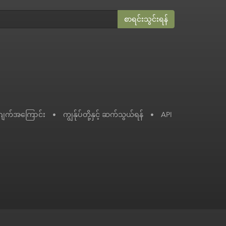
စာရင်းသွင်းရန်
ဂျက်အကြောင်း
•
ကျွန်ုပ်တို့နှင့် ဆက်သွယ်ရန်
•
API