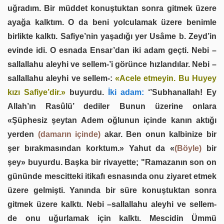
uğradım. Bir müddet konuştuktan sonra gitmek üzere
ayağa kalktım. O da beni yolculamak üzere benimle
birlikte kalktı. Safiye’nin yaşadığı yer Usâme b. Zeyd’in
evinde idi. O esnada Ensar’dan iki adam geçti. Nebi –
sallallahu aleyhi ve sellem-’i görünce hızlandılar. Nebi –
sallallahu aleyhi ve sellem-:
«Acele etmeyin. Bu Huyey
kızı Safiye’dir.»
buyurdu.
İki adam:
‘’Subhanallah! Ey
Allah’ın Rasûlü’ dediler Bunun üzerine onlara
«Şüphesiz şeytan Adem oğlunun içinde kanın aktığı
yerden
(damarın içinde)
akar. Ben onun kalbinize bir
şer bırakmasından korktum.» Yahut da «
(Böyle)
bir
şey» buyurdu. Başka bir rivayette; "Ramazanın son on
gününde mescitteki itikafı esnasında onu ziyaret etmek
üzere gelmişti. Yanında bir süre konuştuktan sonra
gitmek üzere kalktı. Nebi –sallallahu aleyhi ve sellem-
de onu uğurlamak için kalktı. Mescidin Ümmü