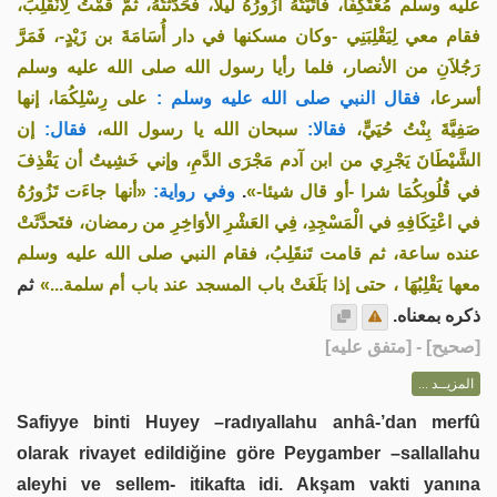
عليه وسلم مُعْتَكِفًا، فَأَتَيْتُهُ أَزُورُهُ ليلا، فَحَدَّثْتُهُ، ثمَّ قُمْتُ لِأَنْقَلِبَ،
فقام معي لِيَقْلِبَنِي -وكان مسكنها في دار أُسَامَةَ بن زَيْدٍ-، فَمَرَّ
رَجُلاَنِ من الأنصار، فلما رأيا رسول الله صلى الله عليه وسلم
أسرعا،
فقال النبي صلى الله عليه وسلم :
على رِسْلِكُمَا، إنها
صَفِيَّةَ بِنْتُ حُيَيٍّ،
فقالا:
سبحان الله يا رسول الله،
فقال:
إن
الشَّيْطَانَ يَجْرِي من ابن آدم مَجْرَى الدَّمِ، وإني خَشِيتُ أن يَقْذِفَ
«أنها جاءَت تَزُورُهُ
وفي رواية:
.
في قُلُوبِكُمَا شرا -أو قال شيئا-»
في اعْتِكَافِهِ في الْمَسْجِدِ، فِي العَشْرِ الأوَاخِرِ من رمضان، فتَحدَّثَتْ
عنده ساعة، ثم قامت تَنقَلِبُ، فقام النبي صلى الله عليه وسلم
معها يَقْلِبُهَا ، حتى إذا بَلَغَتْ باب المسجد عند باب أم سلمة...»
ثم
ذكره بمعناه.
] - [متفق عليه]
صحيح
[
المزيــد ...
Safiyye binti Huyey –radıyallahu anhâ-’dan merfû
olarak rivayet edildiğine göre Peygamber –sallallahu
aleyhi ve sellem- itikafta idi. Akşam vakti yanına