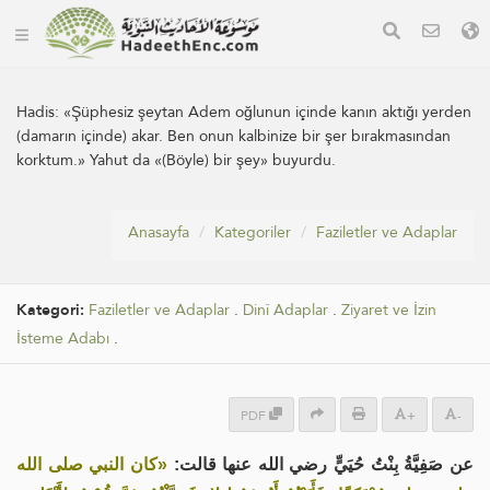
Hadis:
«Şüphesiz şeytan Adem oğlunun içinde kanın aktığı yerden
(damarın içinde) akar. Ben onun kalbinize bir şer bırakmasından
korktum.» Yahut da «(Böyle) bir şey» buyurdu.
Anasayfa
Kategoriler
Faziletler ve Adaplar
Kategori:
Faziletler ve Adaplar
.
Dinî Adaplar
.
Ziyaret ve İzin
İsteme Adabı
.
PDF
+
-
عن صَفِيَّةُ بِنْتُ حُيَيٍّ رضي الله عنها قالت:
«كان النبي صلى الله