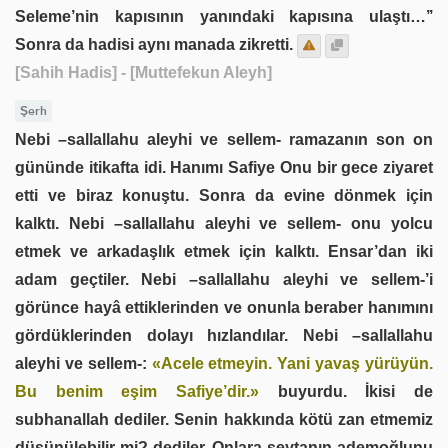
Seleme’nin kapısının yanındaki kapısına ulaştı…’’
Sonra da hadisi aynı manada zikretti.
[Sahih Hadis]
- [Muttefekun Aleyh]
Şerh
Nebi –sallallahu aleyhi ve sellem- ramazanın son on
gününde itikafta idi. Hanımı Safiye Onu bir gece ziyaret
etti ve biraz konuştu. Sonra da evine dönmek için
kalktı. Nebi –sallallahu aleyhi ve sellem- onu yolcu
etmek ve arkadaşlık etmek için kalktı. Ensar’dan iki
adam geçtiler. Nebi –sallallahu aleyhi ve sellem-’i
görünce hayâ ettiklerinden ve onunla beraber hanımını
gördüklerinden dolayı hızlandılar. Nebi –sallallahu
aleyhi ve sellem-:
«Acele etmeyin. Yani yavaş yürüyün.
Bu benim eşim Safiye’dir.»
buyurdu. İkisi de
subhanallah dediler. Senin hakkında kötü zan etmemiz
düşünülebilir mi? dediler. Onlara şeytanın ademoğlunu