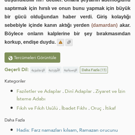
saptırmak için hırslı ve onun bunu yapmak için büyük
bir gücü olduğundan haber verdi. Giriş kolaylığı
sebebiyle içinde kanın aktığı yerden
(damardan)
akar.
Böylece onların kalplerine bir şey bırakmasından
korkup, endişe duydu.
Tercümeleri Görüntüle
Geçerli Dil:
الإنجليزية
الأوردية
الإسبانية
Daha Fazla
(15)
Kategoriler
Faziletler ve Adaplar
.
Dinî Adaplar
.
Ziyaret ve İzin
İsteme Adabı
Fıkıh ve Fıkıh Usûlü
.
İbadet Fıkhı
.
Oruç
.
İtikaf
Daha Fazla
Hadis: Farz namazları kılsam, Ramazan orucunu