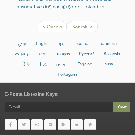
husûmet ve düşmanlığı şiddetli olandır.»
< Önceki
Sonraki >
عربي
English
اردو
Español
Indonesia
ئۇيغۇرچە
বাংলা
Français
Русский
Bosanski
हिन्दी
中文
فارسی
Tagalog
Hausa
Português
E-Posta Listesine Kayıt
Kayıt