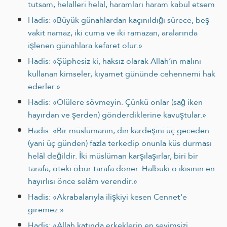
tutsam, helalleri helal, haramları haram kabul etsem
Hadis: «Büyük günahlardan kaçınıldığı sürece, beş
vakit namaz, iki cuma ve iki ramazan, aralarında
işlenen günahlara kefaret olur.»
Hadis: «Şüphesiz ki, haksız olarak Allah’ın malını
kullanan kimseler, kıyamet gününde cehennemi hak
ederler.»
Hadis: «Ölülere sövmeyin. Çünkü onlar (sağ iken
hayırdan ve şerden) gönderdiklerine kavuştular.»
Hadis: «Bir müslümanın, din kardeşini üç geceden
(yani üç günden) fazla terkedip onunla küs durması
helâl değildir. İki müslüman karşılaşırlar, biri bir
tarafa, öteki öbür tarafa döner. Halbuki o ikisinin en
hayırlısı önce selâm verendir.»
Hadis: «Akrabalarıyla ilişkiyi kesen Cennet'e
giremez.»
Hadis: «Allah katında erkeklerin en sevimsizi