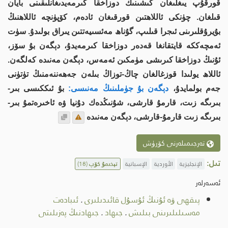
قورقۇپ يىغلىغان كىشىنىڭ دوزاخقا كىرمەيدىغانلىقىنى بايان
قىلغان. چۈنكى ئاللاھتىن قورقىغان ئادەم، كۆپۈنچە ئاللاھنىڭ
بۇيرۇقلىرىنى ئىجرا قىلىپ، گۇناھ مەئسىيەتتىن يىراق بولىدۇ. سۈت
ئەمچەككە قايتقانغا قەدەر دوزاخقا كىرمەيدۇ، دېگەن بۇ سۆز،
ئۇنىڭ دوزاخقا كىرىشى مۈمكىن ئەمەس، دېگەن مەنىدە كەلگەن.
ئاللاھ يولىدا قوزغالغان چاڭ-توزاڭ بىلەن جەھەننەمنىڭ تۈتۈنى
جەم بولمايدۇ،
دېگەن بۇ جۈملىنىڭ مەنىسى:
بۇ ئىككىسى بىر-
بىرىگە زىت، قارمۇ قارشى، شۇنىڭدەك دۇنيا ۋە ئاخىرەتمۇ بىر-
بىرىگە زىت قارمۇ-قارشى، دېگەن مەنىدە
تەرجىمىلەرنى كۆرۈش
تىل:
الإنجليزية
الأوردية
الإسبانية
تېخىمۇ كۆپ
(18)
ئەسەرلەر
پىقھى ۋە ئۇنىڭ ئۇسۇل قائىدىلىرى
.
ئىبادەت
مەسىلىلىرىنى بىلىش
.
جىھاد
.
جىھادنىڭ پەزىلىتى