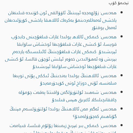
تېخىمۇ كۆپ
ھەدىس: زۇلھەججە ئېيىنىڭ ئاۋۋالقى ئون كۈنىدە قىلىنغان
ياخشى ئەمەللەردىنمۇ بەكرەك ئاللاھقا ياخشى كۆرۈلىدىغان
ئەمەل يوقتۇر
ھەدىس: كىمكى ئاللاھ يولىدا غازات قىلغۇچىنى جابدۇپ
قويسا، ئۇ كىشى غازات قىلغۇچىغا ئوخشاش ساۋابقا
ئېرىشىدۇ. كىمكى غازات قىلغۇچىنىڭ ئائىلىسىگە ياردەم
بېرىش ۋە ئەھۋالىدىن خەۋەر ئېلىش ئۈچۈن قالسا، ئۇ كىشى
غازات قىلغۇچىغا ئوخشاش ساۋابقا ئېرىشىدۇ
ھەدىس: ئاللاھنىڭ يولىدا بەندىنىڭ ئىككى پۇتى توپىغا
مىلەنسە، ئۇنى دوزاخ ئوتى كۆيدۈرمەيدۇ
ھەدىس: شەھىد ئۆلتۈرۈلگەن ۋاقىتتا پەقەت چۆمۈلە
چاققانچىلىكلا ئاغرىق ھېس قىلىدۇ
ھەدىس: ئەگەر مەن ئاللاھنىڭ يولىدا ئۆلتۈرۈلسەم مېنىڭ
گۇناھىم كەچۈرۈلەمدۇ؟
ھەدىس: كىمكى بىر غېرىچ زېمىنغا زۇلۇم قىلسا، قىيامەت
كۈنى يەتتە قات زېمىننىڭ مىقدارىدا بوينىغا ئېسىپ