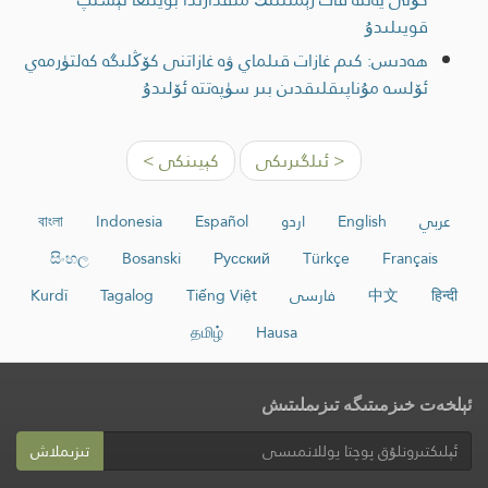
قويىلىدۇ
ھەدىس: كىم غازات قىلماي ۋە غازاتنى كۆڭلىگە كەلتۈرمەي
ئۆلسە مۇناپىقلىقدىن بىر سۈپەتتە ئۆلىدۇ
< ئىلگىرىكى
كېيىنكى >
عربي
English
اردو
Español
Indonesia
বাংলা
සිංහල
Bosanski
Русский
Türkçe
Français
हिन्दी
中文
فارسی
Tiếng Việt
Tagalog
Kurdî
தமிழ்
Hausa
ئېلخەت خىزمىتىگە تىزىملىتىش
تىزىملاش