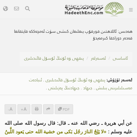
ھەدىس:
ئاللاھتىن قورقۇپ يىغلىغان كىشى سۈت ئەمچەككە قايتقانغا
قەدەر دوزاخقا كىرمەيدۇ
ئاساسى
ئەسەرلەر
پىقھى ۋە ئۇنىڭ ئۇسۇل قائىدىلىرى
ئەسەر تۈزۈش:
پىقھى ۋە ئۇنىڭ ئۇسۇل قائىدىلىرى
.
ئىبادەت
مەسىلىلىرىنى بىلىش
.
جىھاد
.
جىھادنىڭ پەزىلىتى
.
-
+
PDF
عن أبي هريرة ـ رضي الله عنه ـ قال: قال رسول الله صلى الله
عليه وسلم :
«لا يَلِجُ النارَ رجُل بَكى من خشية الله حتى يَعود اللَّبنُ