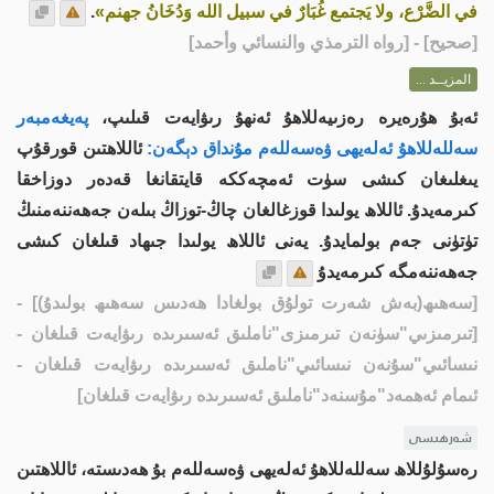
في الضَّرْع، ولا يَجتمع غُبَارٌ في سبيل الله وَدُخَانُ جهنم»
.
[
صحيح
] - [رواه الترمذي والنسائي وأحمد]
المزيــد ...
ئەبۇ ھۇرەيرە رەزىيەللاھۇ ئەنھۇ رىۋايەت قىلىپ،
پەيغەمبەر
سەللەللاھۇ ئەلەيھى ۋەسەللەم مۇنداق دېگەن:
ئاللاھتىن قورقۇپ
يىغلىغان كىشى سۈت ئەمچەككە قايتقانغا قەدەر دوزاخقا
كىرمەيدۇ. ئاللاھ يولىدا قوزغالغان چاڭ-توزاڭ بىلەن جەھەننەمنىڭ
تۈتۈنى جەم بولمايدۇ. يەنى ئاللاھ يولىدا جىھاد قىلغان كىشى
جەھەننەمگە كىرمەيدۇ
[سەھىھ(بەش شەرت تولۇق بولغادا ھەدىس سەھىھ بولىدۇ)]
-
[تىرمىزىي"سۈنەن تىرمىزى"ناملىق ئەسىرىدە رىۋايەت قىلغان -
نىسائىي"سۇنەن نىسائىي"ناملىق ئەسىرىدە رىۋايەت قىلغان -
ئىمام ئەھمەد"مۇسنەد"ناملىق ئەسىرىدە رىۋايەت قىلغان]
شەرھىسى
رەسۇلۇللاھ سەللەللاھۇ ئەلەيھى ۋەسەللەم بۇ ھەدىستە، ئاللاھتىن