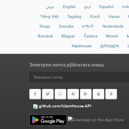
عربي
English
اردو
Español
Ind
Tiếng Việt
Tagalog
Kurdî
Hausa
Shqip
Svenska
አማርኛ
Nederlands
Română
Magyar
Čeština
Moore
M
Українська
ქართული
Электрон почта рўйхатига олиш
github.com/IslamHouse-API