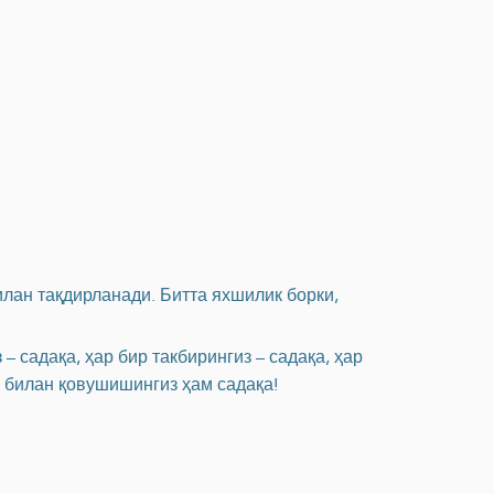
илан тақдирланади. Битта яхшилик борки,
 садақа, ҳар бир такбирингиз – садақа, ҳар
з билан қовушишингиз ҳам садақа!