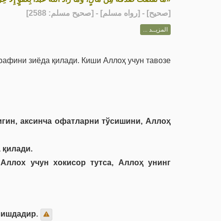
] - [رواه مسلم] - [صحيح مسلم: 2588]
صحيح
[
المزيــد ...
рафини зиёда қилади. Киши Аллоҳ учун тавозе
гин, аксинча офатларни тўсишини, Аллоҳ
 қилади.
Аллох учун хокисор тутса, Аллоҳ унинг
лишдадир.