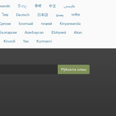
sanski
සිංහල
हिन्दी
中文
فارسی
ไทย
Deutsch
日本語
پښتو
অসমীয়া
Српски
Soomaali
тоҷикӣ
Kinyarwanda
Български
Azərbaycan
Ελληνικά
Akan
Kirundi
Yao
Kurmancî
Рўйхатга олиш