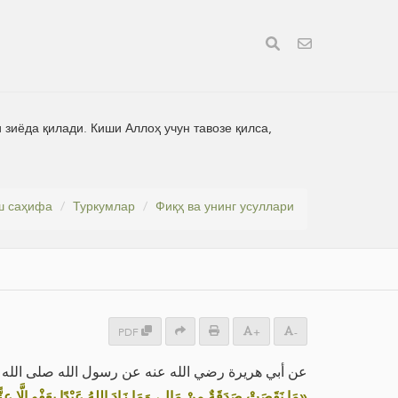
зиёда қилади. Киши Аллоҳ учун тавозе қилса,
ш саҳифа
Туркумлар
Фиқҳ ва унинг усуллари
PDF
+
-
عن أبي هريرة رضي الله عنه عن رسول الله صلى الله:
مَا نَقَصَتْ صَدَقَةٌ مِنْ مَالٍ، وَمَا زَادَ اللهُ عَبْدًا بِعَفْوٍ إِلَّا عِزًّا»