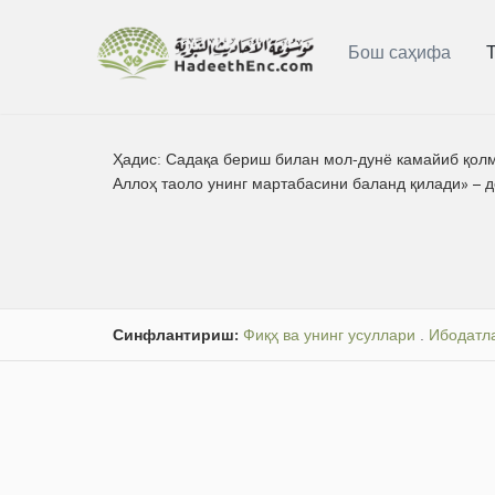
Бош саҳифа
Ҳадис:
Садақа бериш билан мол-дунё камайиб қолма
Аллоҳ таоло унинг мартабасини баланд қилади» – 
Синфлантириш:
Фиқҳ ва унинг усуллари
.
Ибодатл