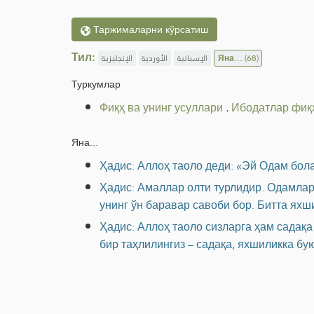
Таржималарни кўрсатиш
Тил:
الإنجليزية
الأوردية
الإسبانية
Яна...
(68)
Туркумлар
Фиқҳ ва унинг усуллари
.
Ибодатлар фиқ
Яна...
Ҳадис: Аллоҳ таоло деди: «Эй Одам бола
Ҳадис: Амаллар олти турлидир. Одамлар 
унинг ўн баравар савоби бор. Битта яхши
Ҳадис: Аллоҳ таоло сизларга ҳам садақа
бир таҳлилингиз – садақа, яхшиликка бу