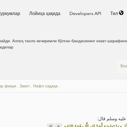
Туркумлар
Лойиҳа ҳақида
Developers API
Тил
йди. Аллоҳ таоло кечиримли бўлган бандасининг иззат-шарафини 
дедилар
Бо
ар фиқҳи
.
Закот
.
Нафл садақа
.
 عليه وسلم قال
.
«، وَمَا تَوَاضَعَ أَحَدٌ لِلهِ إِلَّا رَفَعَهُ اللهُ