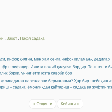
ҳи
.
Закот
.
Нафл садақа
си, инфоқ қилгин, мен ҳам сенга инфоқ қиламан», дедилар
тўрт тоифадир. Иккита вожиб қилувчи бордир. Тенг тенги б
лик борки, унинг етти юзта савоби бор
 қилинадиган нарсаларни бермаганми? Ҳар бир тасбеҳингиз –
юриш – садақа, ёмонликдан қайтариш – садақа ва жуфтинги
< Олдинги
Кейинги >