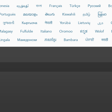
onesia
ئۇيغۇرچە
বাংলা
Français
Türkçe
Русский
Bo
Português
മലയാളം
తెలుగు
Kiswahili
தமிழ்
မြန်မာ
ગુજરાતી
Кыргызча
नेपाली
Yorùbá
Lietuvių
دری
alagasy
Fulfulde
Italiano
Oromoo
ಕನ್ನಡ
Wolof
Lingala
Македонски
ភាសាខ្មែរ
Bambara
ਪੰਜਾਬੀ
मराठी