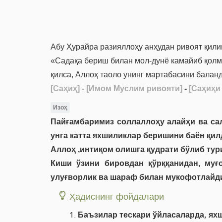
Абу Ҳурайра разияллоҳу анҳудан ривоят қил
«Садақа бериш билан мол-дунё камайиб қолма
қилса, Аллоҳ таоло унинг мартабасини балан
[Саҳиҳ]
- [Имом Муслим ривояти]
-
[Саҳиҳи
Изоҳ
Пайғамбаримиз соллаллоҳу алайҳи ва са
унга катта яхшиликлар беришини баён қил
Аллоҳ ,интиқом олишга қудрати бўлиб тур
Киши ўзини бировдан қўрққанидан, муғ
улуғворлик ва шараф билан мукофотлайд
Ҳадиснинг фойдалари
Баъзилар тескари ўйласаларда, ях