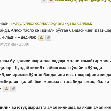
инади:
«Расулуллоҳ соллаллоҳу алайҳи ва саллам:
йди. Аллоҳ таоло кечиримли бўлган бандасининг иззат-ша
д қилади»
– дедилар.
 Муслим - 2588]
ллам бу ҳадиси шарифда садақа молни камайтирмасли
дилар. Шундай қилиб озайиш эмас кўпайиш бўлади.
иб, кечиримли бўлган бандасини иззат-шарафини зиёда
омбирлик қилиб ёки манфаат талабида эмас, балки 
и.
шилик ва ютуқ шариатга амал қилишда ва яхши амал қи