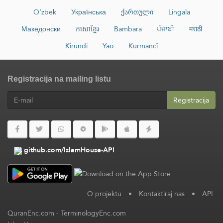
O‘zbek
Українська
ქართული
Lingala
Македонски
ភាសាខ្មែរ
Bambara
ਪੰਜਾਬੀ
मराठी
Kirundi
Yao
Kurmancî
Registracija na mailing listu
Registracija
github.com/IslamHouse-API
O projektu
•
Kontaktiraj nas
•
API
QuranEnc.com
-
TerminologyEnc.com