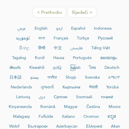
< Prethodni
Sljedeći >
عربي
English
اردو
Español
Indonesia
ئۇيغۇرچە
বাংলা
Français
Türkçe
Русский
සිංහල
हिन्दी
中文
فارسی
Tiếng Việt
Tagalog
Kurdî
Hausa
Português
മലയാളം
తెలుగు
Kiswahili
தமிழ்
မြန်မာ
ไทย
Deutsch
日本語
پښتو
অসমীয়া
Shqip
Svenska
አማርኛ
Nederlands
ગુજરાતી
Кыргызча
नेपाली
Yorùbá
Lietuvių
دری
Српски
Soomaali
тоҷикӣ
Kinyarwanda
Română
Magyar
Čeština
Moore
Malagasy
Fulfulde
Italiano
Oromoo
ಕನ್ನಡ
Wolof
Български
Azərbaycan
Ελληνικά
Akan