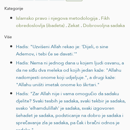
Kategorije
Islamsko pravo i njegova metodologija
.
Fikh
obredoslovlja (ibadeta)
.
Zekat
.
Dobrovoljna sadaka
Više
Hadis: "Uzvišeni Allah rekao je: 'Dijeli, o sine
Ademov, i tebi će se davati.'"
Hadis: Nema ni jednog dana u kojem ljudi osvanu, a
da ne siđu dva meleka od kojih jedan kaže: "Allahu
nadomjesti onome koji udjeljuje.", a drugi kaže:
"Allahu uništi imetak onome ko škrtari."
Hadis: "Zar Allah nije i vama omogućio da sadaku
djelite? Svaki tesbih je sadaka, svaki tekbir je sadaka,
svako 'elhamdulillah' je sadaka, svaki izgovoren
šehadet je sadaka, podsticanje na dobro je sadaka i
sprečavanje zla je sadaka, pa čak i bračni odnos je
sadaka."