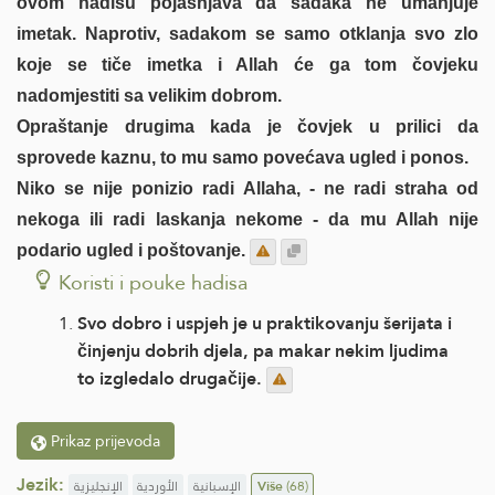
ovom hadisu pojašnjava da sadaka ne umanjuje
imetak. Naprotiv, sadakom se samo otklanja svo zlo
koje se tiče imetka i Allah će ga tom čovjeku
nadomjestiti sa velikim dobrom.
Opraštanje drugima kada je čovjek u prilici da
sprovede kaznu, to mu samo povećava ugled i ponos.
Niko se nije ponizio radi Allaha, - ne radi straha od
nekoga ili radi laskanja nekome - da mu Allah nije
podario ugled i poštovanje.
Koristi i pouke hadisa
Svo dobro i uspjeh je u praktikovanju šerijata i
činjenju dobrih djela, pa makar nekim ljudima
to izgledalo drugačije.
Prikaz prijevoda
Jezik:
الإنجليزية
الأوردية
الإسبانية
Više
(68)