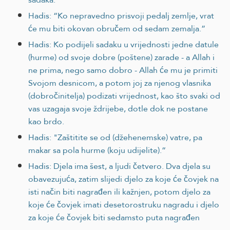
Hadis: “Ko nepravedno prisvoji pedalj zemlje, vrat
će mu biti okovan obručem od sedam zemalja.”
Hadis: Ko podijeli sadaku u vrijednosti jedne datule
(hurme) od svoje dobre (poštene) zarade - a Allah i
ne prima, nego samo dobro - Allah će mu je primiti
Svojom desnicom, a potom joj za njenog vlasnika
(dobročinitelja) podizati vrijednost, kao što svaki od
vas uzagaja svoje ždrijebe, dotle dok ne postane
kao brdo.
Hadis: "Zaštitite se od (džehenemske) vatre, pa
makar sa pola hurme (koju udijelite).“
Hadis: Djela ima šest, a ljudi četvero. Dva djela su
obavezujuća, zatim slijedi djelo za koje će čovjek na
isti način biti nagrađen ili kažnjen, potom djelo za
koje će čovjek imati desetorostruku nagradu i djelo
za koje će čovjek biti sedamsto puta nagrađen