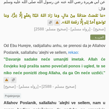
عن أبي هريرة رضي الله عنه عن رسول الله صلى الله عليه وسلم
قال:
«مَا نَقَصَتْ صَدَقَةٌ مِنْ مَالٍ، وَمَا زَادَ اللهُ عَبْدًا بِعَفْوٍ إِلَّا عِزًّا، وَمَا
.
تَوَاضَعَ أَحَدٌ لِلهِ إِلَّا رَفَعَهُ اللهُ»
] - [رواه مسلم] - [صحيح مسلم: 2588]
صحيح
[
المزيــد ...
Od Ebu Hurejre, radijallahu anhu, se prenosi da je Allahov
Poslanik, sallallahu 'alejhi ve sellem,
rekao:
"Davanje sadake neće umanjiti imetak. Allah će
čovjeku koji prašta samo povećati ponos i ugled, te se
niko neće poniziti zbog Allaha, da ga On neće uzdići."
[صحيح]
- [رواه مسلم]
-
[صحيح مسلم - 2588]
Pojašnjenje
Allahov Poslanik, sallallahu 'alejhi ve sellem, nam u