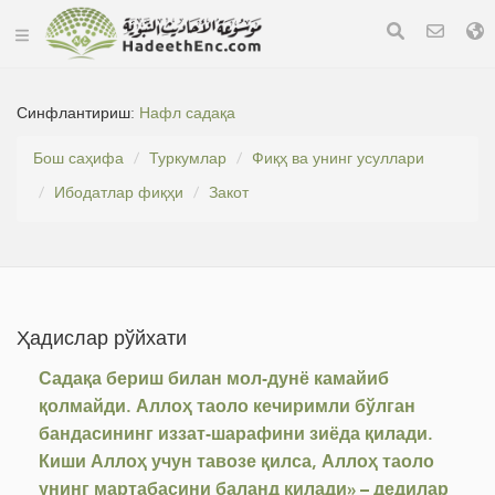
Синфлантириш:
Нафл садақа
Бош саҳифа
Туркумлар
Фиқҳ ва унинг усуллари
Ибодатлар фиқҳи
Закот
Ҳадислар рўйхати
Садақа бериш билан мол-дунё камайиб
қолмайди. Аллоҳ таоло кечиримли бўлган
бандасининг иззат-шарафини зиёда қилади.
Киши Аллоҳ учун тавозе қилса, Аллоҳ таоло
унинг мартабасини баланд қилади» – дедилар