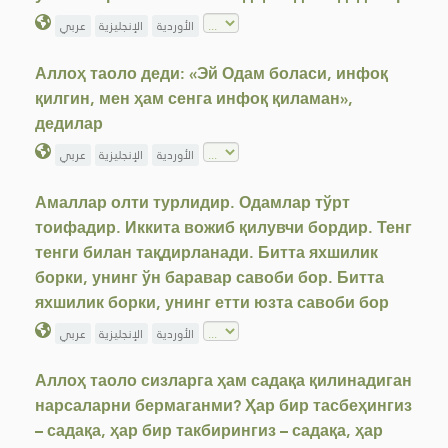
الأوردية
الإنجليزية
عربي
Аллоҳ таоло деди: «Эй Одам боласи, инфоқ
қилгин, мен ҳам сенга инфоқ қиламан»,
дедилар
الأوردية
الإنجليزية
عربي
Амаллар олти турлидир. Одамлар тўрт
тоифадир. Иккита вожиб қилувчи бордир. Тенг
тенги билан тақдирланади. Битта яхшилик
борки, унинг ўн баравар савоби бор. Битта
яхшилик борки, унинг етти юзта савоби бор
الأوردية
الإنجليزية
عربي
Аллоҳ таоло сизларга ҳам садақа қилинадиган
нарсаларни бермаганми? Ҳар бир тасбеҳингиз
– садақа, ҳар бир такбирингиз – садақа, ҳар