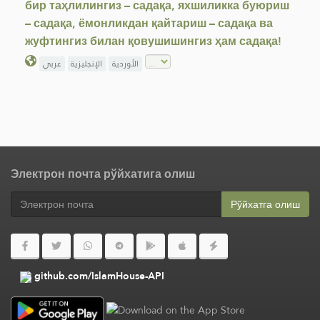
бир таҳлилингиз – садақа, яхшиликка буюриш
– садақа, ёмонликдан қайтариш – садақа ва
жуфтингиз билан қовушишингиз ҳам садақа!
الأوردية
الإنجليزية
عربي
Электрон почта рўйхатига олиш
Рўйхатга олиш
github.com/IslamHouse-API