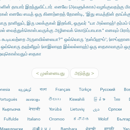
ின் தாயார் இறந்துவிட்டார். எனவே (அவளுக்காக) வழங்குவதற்கு மிகச் 
ார்கள் எனவே ஸஃத் ஒரு கிணற்றைத் தோண்டி, 'இது ஸஃத்தின் தாய்க்கு
 நாளிலும், இரு மலக்குகள் இறங்கி, ஒருவர் "யா அல்லாஹ்! தர்மம்
யாமல் வைத்துக்கொள்பவருக்கு அழிவைக் கொடுப்பாயாக" எனவும் பிரார்த்
்யக் கூடியவற்றை அருளவில்லையா?" ஒவ்வொரு 'தஸ்பீஹும்'; (ஸுப்ஹான
ும். ஒவ்வொரு தஹ்லீலும் (லாஇலாஹ இல்லல்லாஹ்) ஒரு ஸதகாவாகும்
ுறவுகொள்வதும் ஸதகா
< முன்னையது
அடுத்து >
onesia
ئۇيغۇرچە
বাংলা
Français
Türkçe
Русский
Bos
Português
മലയാളം
తెలుగు
Kiswahili
မြန်မာ
ไทย
Кыргызча
नेपाली
Yorùbá
Lietuvių
دری
Српски
Fulfulde
Italiano
Oromoo
ಕನ್ನಡ
Wolof
Бълга
Македонски
ភាសាខ្មែរ
Bambara
ਪੰਜਾਬੀ
मराठी
Yao