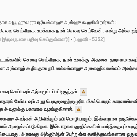
ாக அபூ ஹுரைரா ரழியல்லாஹு அன்ஹு கூறுகின்றார்கள் :
ெலவு செய்வீராக. உமக்காக நான் செலவு செய்வேன் . என்று அல்லாஹ்
 இருவருமாக பதிவு செய்துள்ளனர்]
-
[புஹாரி - 5352]
ங்களில் செலவு செய்வீராக, நான் உனக்கு அதனை தாராளமாகவும் அத
் என அல்லாஹ் கூறியதாக நபி ஸல்லல்லாஹு அலைஹிவஸல்லம் அவர்கள் 
வு செய்யவும் ஆர்வமூட்டப்பட்டிருத்தல்.
தாரம் மேம்படவும் அது பெருகுவதற்குமுரிய மிகப்பொரும் காரணங்கள
ை அவனுக்கு பகரமாக வழங்குகிறான்.
லாஹு அவர்கள் அறிவிக்கும் நபி மொழியாகும். இவ்வாறான ஹதீஸ்கள் 
ால் அழைக்கப்படுகிறன. இவ்வாறான ஹதீஸ்களின் வார்த்தையும் கருத்த
் கிடையாது. அதாவது அல்குர்ஆன் பெற்றுள்ள தனித்துவங்களான ஓதுவ