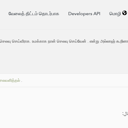
வேலைத் திட்டம் தொடர்பாக
Developers API
மொழி
 செலவு செய்வீராக. உமக்காக நான் செலவு செய்வேன் . என்று அல்லாஹ் கூறினா
ெலவளித்தல்
.
قال