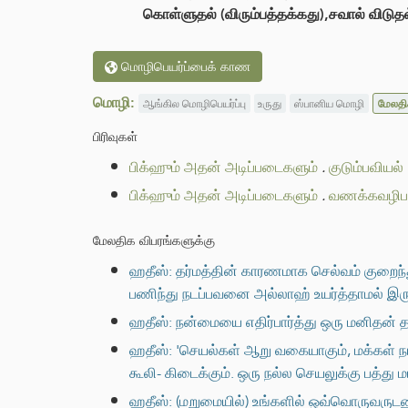
கொள்ளுதல் (விரும்பத்தக்கது),சவால் விட
மொழிபெயர்ப்பைக் காண
மொழி:
ஆங்கில மொழிபெயர்ப்பு
உருது
ஸ்பானிய மொழி
மேலதி
பிரிவுகள்
பிக்ஹும் அதன் அடிப்படைகளும்
.
குடும்பவியல்
பிக்ஹும் அதன் அடிப்படைகளும்
.
வணக்கவழிபாட
மேலதிக விபரங்களுக்கு
ஹதீஸ்: தர்மத்தின் காரணமாக செல்வம் குறைந்
பணிந்து நடப்பவனை அல்லாஹ் உயர்த்தாமல் இரு
ஹதீஸ்: நன்மையை எதிர்பார்த்து ஒரு மனிதன் த
ஹதீஸ்: 'செயல்கள் ஆறு வகையாகும், மக்கள்
கூலி- கிடைக்கும். ஒரு நல்ல செயலுக்கு பத்து
ஹதீஸ்: (மறுமையில்) உங்களில் ஒவ்வொருவருடன