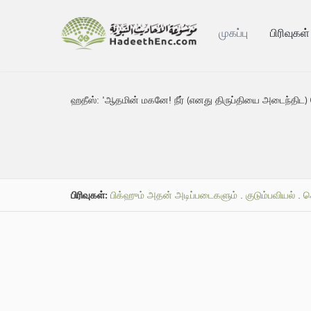
முகப்பு
பிரிவுகள்
ஹதீஸ்:
'ஆதமின் மகனே! நீர் (எனது திருப்தியை அடைந்திட)
பிரிவுகள்:
பிக்ஹும் அதன் அடிப்படைகளும்
.
குடும்பவியல்
.
ச