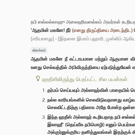
நபி ஸல்லல்லாஹு அலைஹிவஸல்லம் அவர்கள் கூறியத
'ஆதமின் மகனே! நீர்
(எனது திருப்தியை அடைந்திட)
ச
[சரியானது]
- [இதனை இமாம் புஹாரி, முஸ்லிம் ஆகிய
விளக்கம்
ஆதமின் மகனே நீ கட்டாயமான மற்றும் ஆகுமான விடய
உனது செல்வத்தில் அபிவிருத்தியை ஏற்படுத்துவேன
ஹதீஸிலிருந்து பெறப்பட்ட சில பயன்கள்
தர்மம் செய்யவும் அல்லாஹ்வின் பாதையில் செல
நல்ல காரியங்களில் செலவிடுவதானது வாழ்வா
செலவிட்டதிற்கு பதிலாக அதே போன்ற ஒன்ற
இந்த ஹதீஸ் அல்லாஹ் கூறியதாத நபி ஸல்லல்
இலாஹீ' (தெய்வீக நபிமொழி) எனும் பெயர்கள
அல்குர்னுக்குரிய தனித்துவங்கள் இதற்குக