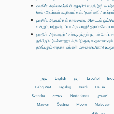
ஹதீஸ்: அல்லாஹ்வின் தூதரே! ஸஃத் (ரழி அவர்கள
(ஸல்) அவர்கள் கூறினார்கள்: 'தண்ணீர்.' என்ற
ஹதீஸ்: அடியார்கள் காலையை அடையும் ஒவ்வொரு
என்றும், மற்றவர், "யா அல்லாஹ்! தர்மம் செய்
ஹதீஸ்: அல்லாஹ் ' உங்களுக்கும் தர்மம் செய
தக்பீரும்' (அல்லாஹு அக்பர்) ஒரு ஸதகாவாக
தடுப்பதும் ஸதகா. உங்கள் மனைவியரோடு உடல
عربي
English
اردو
Español
Ind
Tiếng Việt
Tagalog
Kurdî
Hausa
Svenska
አማርኛ
Nederlands
ગુજરાતી
Magyar
Čeština
Moore
Malagasy
ქართული