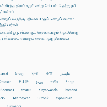
சிறந்த தர்மம் எது? என்று கேட்டார். அதற்கு நபி
' என்றார்
 கொடுப்பவருக்கு பதிலாக மேலும் கொடுப்பாயாக"
திப்பார்கள்
ல்லாஹ்) ஒரு தர்மமாகும் (ஸதகாவாகும் ). ஒவ்வொரு
.ஒரு நன்மையை ஏவுவதும் ஸதகா. ஒரு தீமையை
anski
සිංහල
हिन्दी
中文
فارسی
Deutsch
日本語
پښتو
অসমীয়া
Shqip
Soomaali
тоҷикӣ
Kinyarwanda
Română
рски
Azərbaycan
O‘zbek
Українська
Kurmancî