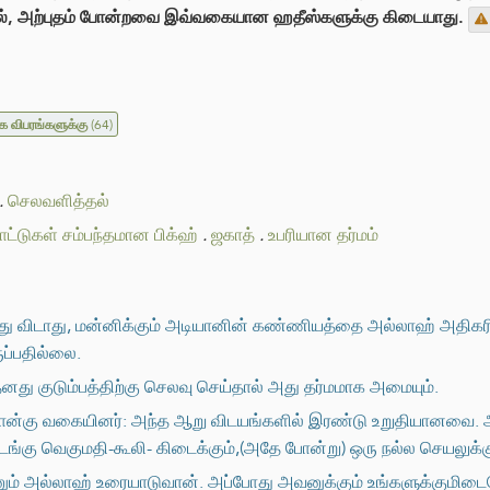
ுதல், அற்புதம் போன்றவை இவ்வகையான ஹதீஸ்களுக்கு கிடையாது.
க விபரங்களுக்கு
(64)
.
செலவளித்தல்
்டுகள் சம்பந்தமான பிக்ஹ்
.
ஜகாத்
.
உபரியான தர்மம்
து விடாது, மன்னிக்கும் அடியானின் கண்ணியத்தை அல்லாஹ் அதிகரி
ப்பதில்லை.
னது குடும்பத்திற்கு செலவு செய்தால் அது தர்மமாக அமையும்.
 நான்கு வகையினர்: அந்த ஆறு விடயங்களில் இரண்டு உறுதியானவை
 மடங்கு வெகுமதி-கூலி- கிடைக்கும்,(அதே போன்று) ஒரு நல்ல செயலுக்
ும் அல்லாஹ் உரையாடுவான். அப்போது அவனுக்கும் உங்களுக்குமிடையே