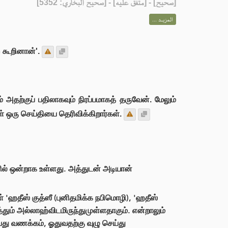
] - [متفق عليه] - [صحيح البخاري: 5352]
صحيح
[
المزيــد ...
 கூறினான்'.
ற்குப் பதிலாகவும் நிரப்பமாகத் தருவேன். மேலும்
ஒரு செய்தியை தெரிவிக்கிறார்கள்.
ில் ஒன்றாக உள்ளது. அத்துடன் அடியான்
'ஹதீஸ் குத்ஸீ (புனிதமிக்க நபிமொழி), 'ஹதீஸ்
ும் அல்லாஹ்விடமிருந்துமுள்ளதாகும். என்றாலும்
து வணக்கம், ஓதுவதற்கு வுழு செய்து