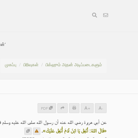
ன்'
முகப்பு
பிரிவுகள்
பிக்ஹும் அதன் அடிப்படைகளும்
PDF
+
-
عن أبي هريرة رضي الله عنه أن رسول الله صلى الله عليه وسلم :
.
«قَالَ اللهُ: أَنْفِقْ يَا ابْنَ آدَمَ أُنْفِقْ عَلَيْكَ»