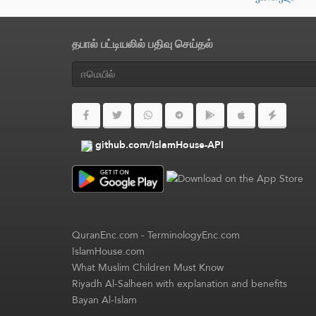
தபால் பட்டியலில் பதிவு செய்தல்
github.com/IslamHouse-API
QuranEnc.com
-
TerminologyEnc.com
IslamHouse.com
What Muslim Children Must Know
Riyadh Al-Salheen with explanation and benefits
Bayan Al-Islam