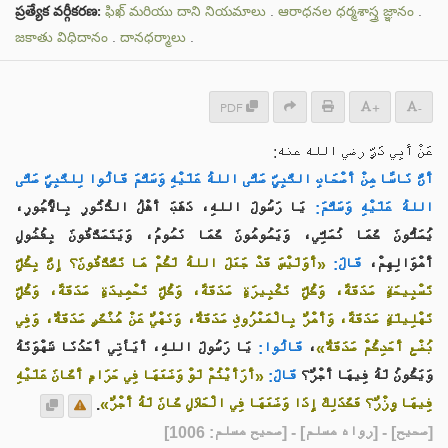
ప్రత్యేక వర్గీకరణ:
ఫిఖ్ మరియు దాని నియమాలు
.
ఆరాధనల ధర్మశాస్త్ర జ్ఞానం
.
జకాతు విధిదానం
.
దానధర్మాలు
.
PDF
+
-
عَنْ أَبِي ذَرٍّ رضي الله عنه:
أَنَّ نَاسًا مِنْ أَصْحَابِ النَّبِيِّ صَلَّى اللهُ عَلَيْهِ وَسَلَّمَ قَالُوا لِلنَّبِيِّ صَلَّى
اللهُ عَلَيْهِ وَسَلَّمَ:
يَا رَسُولَ اللهِ، ذَهَبَ أَهْلُ الدُّثُورِ بِالْأُجُورِ،
يُصَلُّونَ كَمَا نُصَلِّي، وَيَصُومُونَ كَمَا نَصُومُ، وَيَتَصَدَّقُونَ بِفُضُولِ
أَمْوَالِهِمْ،
قَالَ:
«أَوَلَيْسَ قَدْ جَعَلَ اللهُ لَكُمْ مَا تَصَّدَّقُونَ؟ إِنَّ بِكُلِّ
تَسْبِيحَةٍ صَدَقَةً، وَكُلِّ تَكْبِيرَةٍ صَدَقَةً، وَكُلِّ تَحْمِيدَةٍ صَدَقَةً، وَكُلِّ
تَهْلِيلَةٍ صَدَقَةً، وَأَمْرٌ بِالْمَعْرُوفِ صَدَقَةٌ، وَنَهْيٌ عَنْ مُنْكَرٍ صَدَقَةٌ، وَفِي
يَا رَسُولَ اللهِ، أَيَأتِي أَحَدُنَا شَهْوَتَهُ
قَالُوا:
،
بُضْعِ أَحَدِكُمْ صَدَقَةٌ»
وَيَكُونُ لَهُ فِيهَا أَجْرٌ؟
قَالَ:
«أَرَأَيْتُمْ لَوْ وَضَعَهَا فِي حَرَامٍ أَكَانَ عَلَيْهِ
.
فِيهَا وِزْرٌ؟ فَكَذَلِكَ إِذَا وَضَعَهَا فِي الْحَلَالِ كَانَ لَهُ أَجْرٌ»
] - [رواه مسلم] - [صحيح مسلم: 1006]
صحيح
[