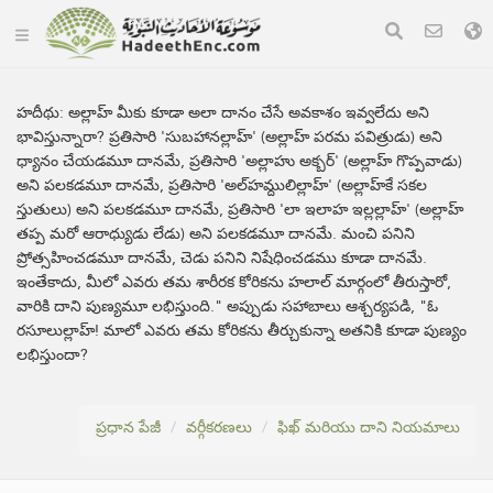
హదీథు:
అల్లాహ్ మీకు కూడా అలా దానం చేసే అవకాశం ఇవ్వలేదు అని
భావిస్తున్నారా? ప్రతిసారి 'సుబహానల్లాహ్' (అల్లాహ్ పరమ పవిత్రుడు) అని
ధ్యానం చేయడమూ దానమే, ప్రతిసారి 'అల్లాహు అక్బర్' (అల్లాహ్ గొప్పవాడు)
అని పలకడమూ దానమే, ప్రతిసారి 'అల్‌హమ్దులిల్లాహ్' (అల్లాహ్‌కే సకల
స్తుతులు) అని పలకడమూ దానమే, ప్రతిసారి 'లా ఇలాహ ఇల్లల్లాహ్' (అల్లాహ్
తప్ప మరో ఆరాధ్యుడు లేడు) అని పలకడమూ దానమే. మంచి పనిని
ప్రోత్సహించడమూ దానమే, చెడు పనిని నిషేధించడము కూడా దానమే.
ఇంతేకాదు, మీలో ఎవరు తమ శారీరక కోరికను హలాల్ మార్గంలో తీరుస్తారో,
వారికి దాని పుణ్యమూ లభిస్తుంది." అప్పుడు సహాబాలు ఆశ్చర్యపడి, "ఓ
రసూలుల్లాహ్! మాలో ఎవరు తమ కోరికను తీర్చుకున్నా అతనికి కూడా పుణ్యం
లభిస్తుందా?
ప్రధాన పేజీ
వర్గీకరణలు
ఫిఖ్ మరియు దాని నియమాలు