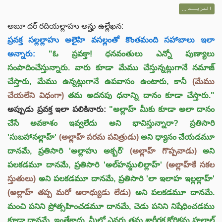
المزيــد ...
అబూ దర్ రదియల్లాహు అన్హు ఉల్లేఖన:
ప్రవక్త సల్లల్లాహు అలైహి వసల్లంతో కొంతమంది సహాబాలు ఇలా
అన్నారు:
"ఓ ప్రవక్తా! ధనవంతులు ఎన్నో పుణ్యాలు
సంపాదించేస్తున్నారు. వారు కూడా మేము చేస్తున్నట్లుగానే నమాజ్
చేస్తారు, మేము ఉన్నట్లుగానే ఉపవాసం ఉంటారు, కానీ
(మేము
చేయలేని విధంగా)
తమ అదనపు ధనాన్ని దానం కూడా చేస్తారు."
అప్పుడు ప్రవక్త ఇలా పలికినారు:
"అల్లాహ్ మీకు కూడా అలా దానం
చేసే అవకాశం ఇవ్వలేదు అని భావిస్తున్నారా? ప్రతిసారి
'సుబహానల్లాహ్'
(అల్లాహ్ పరమ పవిత్రుడు)
అని ధ్యానం చేయడమూ
దానమే, ప్రతిసారి 'అల్లాహు అక్బర్'
(అల్లాహ్ గొప్పవాడు)
అని
పలకడమూ దానమే, ప్రతిసారి 'అల్‌హమ్దులిల్లాహ్'
(అల్లాహ్‌కే సకల
స్తుతులు)
అని పలకడమూ దానమే, ప్రతిసారి 'లా ఇలాహ ఇల్లల్లాహ్'
(అల్లాహ్ తప్ప మరో ఆరాధ్యుడు లేడు)
అని పలకడమూ దానమే.
మంచి పనిని ప్రోత్సహించడమూ దానమే, చెడు పనిని నిషేధించడము
కూడా దానమే. ఇంతేకాదు, మీలో ఎవరు తమ శారీరక కోరికను హలాల్