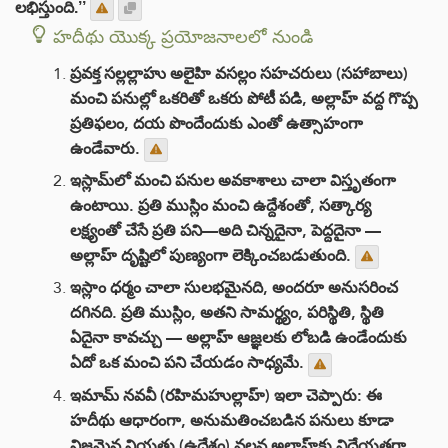
లభిస్తుంది.’’
హదీథు యొక్క ప్రయోజనాలలో నుండి
ప్రవక్త సల్లల్లాహు అలైహి వసల్లం సహచరులు (సహాబాలు)
మంచి పనుల్లో ఒకరితో ఒకరు పోటీ పడి, అల్లాహ్ వద్ద గొప్ప
ప్రతిఫలం, దయ పొందేందుకు ఎంతో ఉత్సాహంగా
ఉండేవారు.
ఇస్లామ్‌లో మంచి పనుల అవకాశాలు చాలా విస్తృతంగా
ఉంటాయి. ప్రతి ముస్లిం మంచి ఉద్దేశంతో, సత్కార్య
లక్ష్యంతో చేసే ప్రతి పని—అది చిన్నదైనా, పెద్దదైనా —
అల్లాహ్ దృష్టిలో పుణ్యంగా లెక్కించబడుతుంది.
ఇస్లాం ధర్మం చాలా సులభమైనది, అందరూ అనుసరించ
దగినది. ప్రతి ముస్లిం, అతని సామర్థ్యం, పరిస్థితి, స్థితి
ఏదైనా కావచ్చు — అల్లాహ్ ఆజ్ఞలకు లోబడి ఉండేందుకు
ఏదో ఒక మంచి పని చేయడం సాధ్యమే.
ఇమామ్ నవవీ (రహిమహుల్లాహ్) ఇలా చెప్పారు: ఈ
హదీథు ఆధారంగా, అనుమతించబడిన పనులు కూడా
నిజమైన నియతు (ఉద్దేశం) వలన అల్లాహ్‌కు విధేయతగా