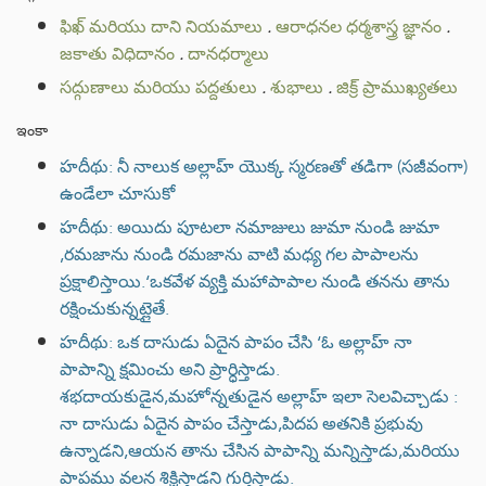
ఫిఖ్ మరియు దాని నియమాలు
.
ఆరాధనల ధర్మశాస్త్ర జ్ఞానం
.
జకాతు విధిదానం
.
దానధర్మాలు
సద్గుణాలు మరియు పద్దతులు
.
శుభాలు
.
జిక్ర్ ప్రాముఖ్యతలు
ఇంకా
హదీథు: నీ నాలుక అల్లాహ్ యొక్క స్మరణతో తడిగా (సజీవంగా)
ఉండేలా చూసుకో
హదీథు: అయిదు పూటలా నమాజులు జుమా నుండి జుమా
,రమజాను నుండి రమజాను వాటి మధ్య గల పాపాలను
ప్రక్షాలిస్తాయి.‘ఒకవేళ వ్యక్తి మహాపాపాల నుండి తనను తాను
రక్షించుకున్నట్లైతే.
హదీథు: ఒక దాసుడు ఏదైన పాపం చేసి ‘ఓ అల్లాహ్ నా
పాపాన్ని క్షమించు అని ప్రార్ధిస్తాడు.
శభదాయకుడైన,మహోన్నతుడైన అల్లాహ్ ఇలా సెలవిచ్చాడు :
నా దాసుడు ఏదైన పాపం చేస్తాడు,పిదప అతనికి ప్రభువు
ఉన్నాడని,ఆయన తాను చేసిన పాపాన్ని మన్నిస్తాడు,మరియు
పాపము వలన శిక్షిస్తాడని గుర్తిస్తాడు.