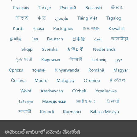
Français
Türkçe
Русский
Bosanski
සිංහල
हिन्दी
中文
فارسی
Tiếng Việt
Tagalog
Kurdî
Hausa
Português
മലയാളം
Kiswahili
தமிழ்
ไทย
Deutsch
日本語
پښتو
অসমীয়া
Shqip
Svenska
አማርኛ
Nederlands
ગુજરાતી
Кыргызча
नेपाली
Lietuvių
دری
Српски
тоҷикӣ
Kinyarwanda
Română
Magyar
Čeština
Moore
Malagasy
Oromoo
ಕನ್ನಡ
Wolof
Azərbaycan
O‘zbek
Українська
ქართული
Македонски
ភាសាខ្មែរ
ਪੰਜਾਬੀ
मराठी
Kirundi
Kurmancî
Bahasa Melayu
ఈమెయిల్ జాబితాలో నమోదు చేసుకోండి