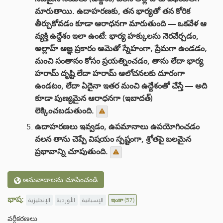
మారుతాయి. ఉదాహరణకు, తన భార్యతో తన కోరిక
తీర్చుకోవడం కూడా ఆరాధనగా మారుతుంది — ఒకవేళ ఆ
వ్యక్తి ఉద్దేశం ఇలా ఉంటే: భార్య హక్కులను నెరవేర్చడం,
అల్లాహ్ ఆజ్ఞ ప్రకారం ఆమెతో స్నేహంగా, ప్రేమగా ఉండడం,
మంచి సంతానం కోసం ప్రయత్నించడం, తాను లేదా భార్య
హరామ్ దృష్టి లేదా హరామ్ ఆలోచనలకు దూరంగా
ఉండటం, లేదా ఏదైనా ఇతర మంచి ఉద్దేశంతో చేస్తే — అది
కూడా పుణ్యమైన ఆరాధనగా (ఇబాదత్)
లెక్కించబడుతుంది.
ఉదాహరణలు ఇవ్వడం, ఉపమానాలు ఉపయోగించడం
వలన తాను చెప్పే విషయం స్పష్టంగా, శ్రోతపై బలమైన
ప్రభావాన్ని చూపుతుంది.
అనువాదాలను చూపించండి
భాష:
الإنجليزية
الأوردية
الإسبانية
ఇంకా
(57)
వర్గీకరణలు