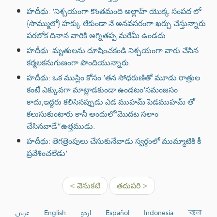
హదీథు: ‘నిశ్చయంగా కొంతమంది అల్లాహ్ యొక్క సంపద లో
{సొమ్ములో} హక్కు లేకుండా నే అనవసరంగా ఖర్చు చేస్తున్నారు
పరలోక దినాన వారికి అగ్నితప్ప మరేమీ ఉండదు
హదీథు: మృతులను దూషించకండి నిశ్చయంగా వారు చేసిన
కర్మలకనుగుణంగా పొందియున్నారు.
హదీథు: ఒక ముస్లిం కోసం ‘తన సోధరుణితో మూడు రాత్రుల
కంటే ఎక్కువగా మాట్లాడకుండా ఉండటం‘సమంజసం
కాదు,ఇద్దరు కలిసినప్పుడు ఎడ ముహమ్ పెడముహమ్ తో
కలుసుకుంటారు కానీ అందులో'మొదట సలాం
చేసినవాడే”ఉత్తముడు.
హదీథు: తెగత్రెంపులు చేసుకునేవాడు స్వర్గంలో ముమ్మాటికి కీ
ప్రవేశించలేడు’
< వెనుకటి
తదుపరి >
عربي
English
اردو
Español
Indonesia
বাংলা