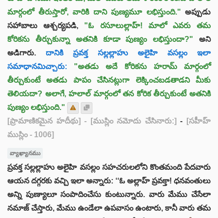
మార్గంలో తీరుస్తారో, వారికి దాని పుణ్యమూ లభిస్తుంది."
అప్పుడు
సహాబాలు ఆశ్చర్యపడి,
"ఓ రసూలుల్లాహ్! మాలో ఎవరు తమ
కోరికను తీర్చుకున్నా అతనికి కూడా పుణ్యం లభిస్తుందా?"
అని
అడిగారు.
దానికి ప్రవక్త సల్లల్లాహు అలైహి వసల్లం ఇలా
సమాధానమిచ్చారు:
"అతడు అదే కోరికను హరామ్ మార్గంలో
తీర్చుకుంటే అతడు పాపం చేసినట్లుగా లెక్కించబడతాడని మీకు
తెలియదా? అలాగే, హలాల్ మార్గంలో తన కోరిక తీర్చుకుంటే అతనికి
పుణ్యం లభిస్తుంది."
[ప్రామాణికమైన హదీథు]
- [ముస్లిం నమోదు చేసినారు:]
-
[సహీహ్
ముస్లిం - 1006]
వ్యాఖ్యానము
ప్రవక్త సల్లల్లాహు అలైహి వసల్లం సహచరులలోని కొంతమంది పేదవారు
ఆయన దగ్గరకు వచ్చి ఇలా అన్నారు: ‘‘ఓ అల్లాహ్ ప్రవక్తా! ధనవంతులు
అన్ని పుణ్యాలూ సంపాదించేసు కుంటున్నారు. వారు మేము చేసేలా
నమాజ్ చేస్తారు, మేము ఉండేలా ఉపవాసం ఉంటారు, కానీ వారు తమ