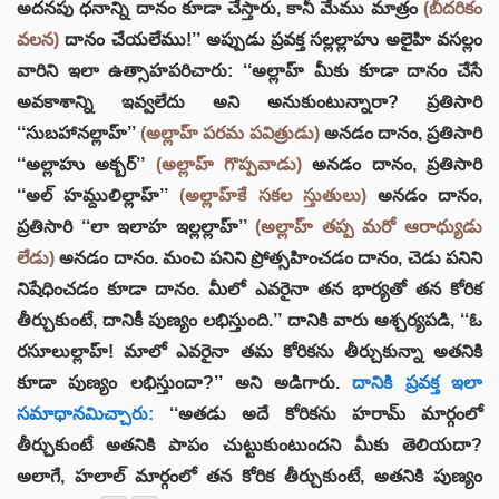
అదనపు ధనాన్ని దానం కూడా చేస్తారు, కానీ మేము మాత్రం
(బీదరికం
వలన)
దానం చేయలేము!’’ అప్పుడు ప్రవక్త సల్లల్లాహు అలైహి వసల్లం
వారిని ఇలా ఉత్సాహపరిచారు: ‘‘అల్లాహ్ మీకు కూడా దానం చేసే
అవకాశాన్ని ఇవ్వలేదు అని అనుకుంటున్నారా? ప్రతిసారి
‘‘సుబహానల్లాహ్’’
(అల్లాహ్ పరమ పవిత్రుడు)
అనడం దానం, ప్రతిసారి
‘‘అల్లాహు అక్బర్’’
(అల్లాహ్ గొప్పవాడు)
అనడం దానం, ప్రతిసారి
‘‘అల్‌ హమ్దులిల్లాహ్’’
(అల్లాహ్‌కే సకల స్తుతులు)
అనడం దానం,
ప్రతిసారి ‘‘లా ఇలాహ ఇల్లల్లాహ్’’
(అల్లాహ్ తప్ప మరో ఆరాధ్యుడు
లేడు)
అనడం దానం. మంచి పనిని ప్రోత్సహించడం దానం, చెడు పనిని
నిషేధించడం కూడా దానం. మీలో ఎవరైనా తన భార్యతో తన కోరిక
తీర్చుకుంటే, దానికీ పుణ్యం లభిస్తుంది.’’ దానికి వారు ఆశ్చర్యపడి, ‘‘ఓ
రసూలుల్లాహ్! మాలో ఎవరైనా తమ కోరికను తీర్చుకున్నా అతనికి
కూడా పుణ్యం లభిస్తుందా?’’ అని అడిగారు.
దానికి ప్రవక్త ఇలా
సమాధానమిచ్చారు:
‘‘అతడు అదే కోరికను హరామ్ మార్గంలో
తీర్చుకుంటే అతనికి పాపం చుట్టుకుంటుందని మీకు తెలియదా?
అలాగే, హలాల్ మార్గంలో తన కోరిక తీర్చుకుంటే, అతనికి పుణ్యం