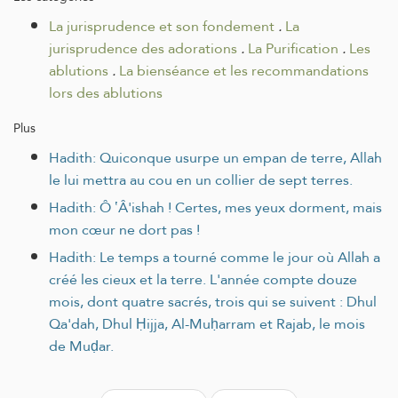
La jurisprudence et son fondement
.
La
jurisprudence des adorations
.
La Purification
.
Les
ablutions
.
La bienséance et les recommandations
lors des ablutions
Plus
Hadith: Quiconque usurpe un empan de terre, Allah
le lui mettra au cou en un collier de sept terres.
Hadith: Ô ʽÂ'ishah ! Certes, mes yeux dorment, mais
mon cœur ne dort pas !
Hadith: Le temps a tourné comme le jour où Allah a
créé les cieux et la terre. L'année compte douze
mois, dont quatre sacrés, trois qui se suivent : Dhul
Qa'dah, Dhul Ḥijja, Al-Muḥarram et Rajab, le mois
de Muḍar.