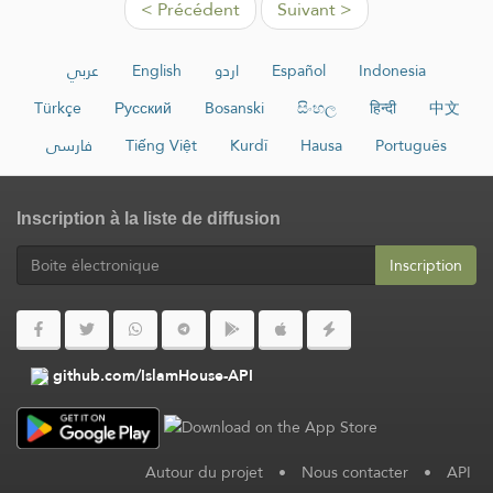
< Précédent
Suivant >
عربي
English
اردو
Español
Indonesia
Türkçe
Русский
Bosanski
සිංහල
हिन्दी
中文
فارسی
Tiếng Việt
Kurdî
Hausa
Português
Inscription à la liste de diffusion
Inscription
github.com/IslamHouse-API
Autour du projet
•
Nous contacter
•
API