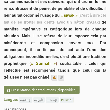
sa communauté et ses suiveurs, qui ont cru en lui, ne
rencontrassent de peine, de pénibilité et de difficulté, il
leur aurait ordonné l'usage du
« siwâk »
[c'est à dire : le
fait de se frotter les dents avec un bâton d’Arak]
de
manière impérative et catégorique lors de chaque
ablution. Mais, il se refusa de leur imposer cela par
miséricorde et compassion envers eux. Par
conséquent, il ne fit pas de cet acte l'une des
obligations inconditionnelles, c'est plutôt une tradition
prophétique
(
« Sunnah »
)
souhaitable : celui qui
l'effectue est récompensé tandis que celui qui la
délaisse n'est pas châtié.
Présentation des traductions [disponibles]
Langue:
الإنجليزية
الأوردية
الإسبانية
Plus
(15)
Les catégories