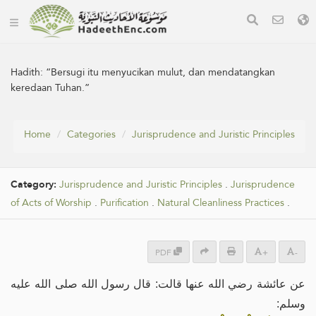
Hadith:
“Bersugi itu menyucikan mulut, dan mendatangkan
keredaan Tuhan.”
Home
Categories
Jurisprudence and Juristic Principles
Category:
Jurisprudence and Juristic Principles
.
Jurisprudence
of Acts of Worship
.
Purification
.
Natural Cleanliness Practices
.
PDF
+
-
عن عائشة رضي الله عنها قالت: قال رسول الله صلى الله عليه
وسلم: