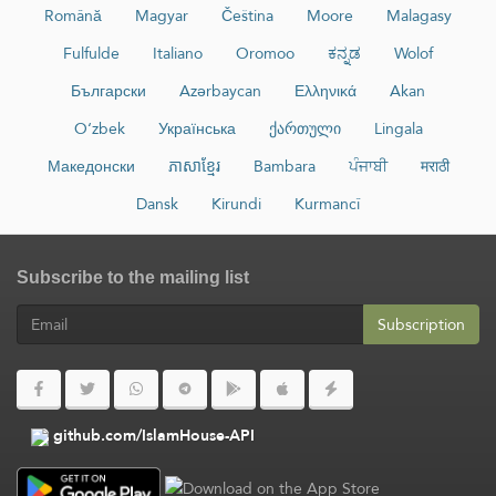
Română
Magyar
Čeština
Moore
Malagasy
Fulfulde
Italiano
Oromoo
ಕನ್ನಡ
Wolof
Български
Azərbaycan
Ελληνικά
Akan
O‘zbek
Українська
ქართული
Lingala
Македонски
ភាសាខ្មែរ
Bambara
ਪੰਜਾਬੀ
मराठी
Dansk
Kirundi
Kurmancî
Subscribe to the mailing list
Subscription
github.com/IslamHouse-API