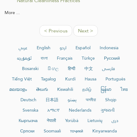
Natural Cleanliness Practices
More ...
< Previous
Next >
عربي
English
اردو
Español
Indonesia
ئۇيغۇرچە
বাংলা
Français
Türkçe
Русский
Bosanski
සිංහල
हिन्दी
中文
فارسی
Tiếng Việt
Tagalog
Kurdî
Hausa
Português
മലയാളം
తెలుగు
Kiswahili
தமிழ்
မြန်မာ
ไทย
Deutsch
日本語
پښتو
অসমীয়া
Shqip
Svenska
አማርኛ
Nederlands
ગુજરાતી
Кыргызча
नेपाली
Yorùbá
Lietuvių
دری
Српски
Soomaali
тоҷикӣ
Kinyarwanda