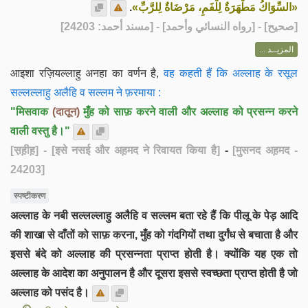
.
«السِّوَاكُ مَطْهَرَةٌ لِلْفَمِ، مَرْضَاةٌ لِلرَّبِّ»
] - [رواه النسائي وأحمد] - [مسند أحمد: 24203]
صحيح
[
المزيــد ...
आइशा रज़ियल्लाहु अनहा का वर्णन है,
वह कहती हैं कि अल्लाह के रसूल
सल्लल्लाहु अलैहि व सल्लम ने फ़रमाया :
"मिसवाक
(दातून)
मुँह को साफ़ करने वाली और अल्लाह को प्रसन्न करने
वाली वस्तु है।"
[स़ह़ीह़]
- [इसे नसई और अह़मद ने रिवायत किया है]
-
[मुसनद अह़मद -
24203]
स्पष्टीकरण
अल्लाह के नबी सल्लल्लाहु अलैहि व सल्लम बता रहे हैं कि पीलू के पेड़ आदि
की शाखा से दाँतों को साफ़ करना, मुँह को गंदगियों तथा दुर्गंध से बचाता है और
इससे बंदे को अल्लाह की प्रसन्नता प्राप्त होती है। क्योंकि यह एक तो
अल्लाह के आदेश का अनुपालन है और दूसरा इससे स्वच्छता प्राप्त होती है जो
अल्लाह को पसंद है।