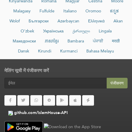
Kinyarwanda
Română
Magyar
Čeština
Moore
Malagasy
Fulfulde
Italiano
Oromoo
ಕನ್ನಡ
Wolof
Български
Azərbaycan
Ελληνικά
Akan
O‘zbek
Українська
ქართული
Lingala
Македонски
ភាសាខ្មែរ
Bambara
ਪੰਜਾਬੀ
मराठी
Dansk
Kirundi
Kurmancî
Bahasa Melayu
मेलिंग सूची में पंजीकरण करें
पंजीकरण
github.com/IslamHouse-API