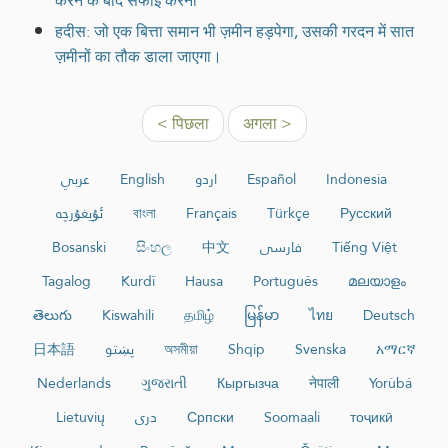
करने के बाद सफाई करना
हदीस: जो एक बित्ता समान भी ज़मीन हड़पेगा, उसकी गरदन में सात
ज़मीनों का तौक डाला जाएगा।
< पिछला
अगला >
عربي
English
اردو
Español
Indonesia
ئۇيغۇرچە
বাংলা
Français
Türkçe
Русский
Bosanski
සිංහල
中文
فارسی
Tiếng Việt
Tagalog
Kurdî
Hausa
Português
മലയാളം
తెలుగు
Kiswahili
தமிழ்
မြန်မာ
ไทย
Deutsch
日本語
پښتو
অসমীয়া
Shqip
Svenska
አማርኛ
Nederlands
ગુજરાતી
Кыргызча
नेपाली
Yorùbá
Lietuvių
دری
Српски
Soomaali
тоҷикӣ