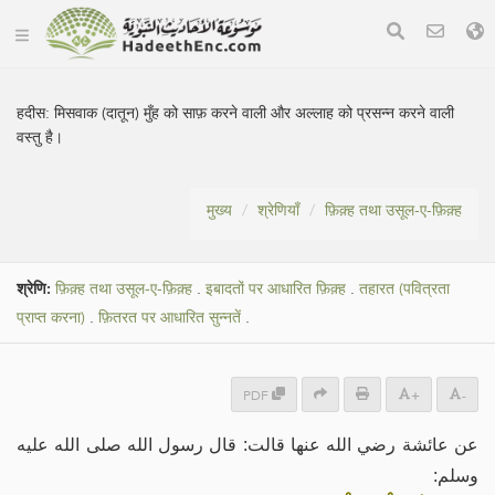
हदीस:
मिसवाक (दातून) मुँह को साफ़ करने वाली और अल्लाह को प्रसन्न करने वाली
वस्तु है।
मुख्य
श्रेणियाँ
फ़िक़्ह तथा उसूल-ए-फ़िक़्ह
श्रेणि:
फ़िक़्ह तथा उसूल-ए-फ़िक़्ह
.
इबादतों पर आधारित फ़िक़्ह
.
तहारत (पवित्रता
प्राप्त करना)
.
फ़ितरत पर आधारित सुन्नतें
.
PDF
+
-
عن عائشة رضي الله عنها قالت: قال رسول الله صلى الله عليه
وسلم: