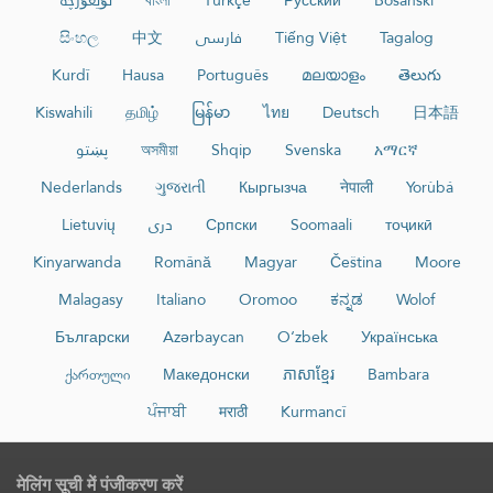
සිංහල
中文
فارسی
Tiếng Việt
Tagalog
Kurdî
Hausa
Português
മലയാളം
తెలుగు
Kiswahili
தமிழ்
မြန်မာ
ไทย
Deutsch
日本語
پښتو
অসমীয়া
Shqip
Svenska
አማርኛ
Nederlands
ગુજરાતી
Кыргызча
नेपाली
Yorùbá
Lietuvių
دری
Српски
Soomaali
тоҷикӣ
Kinyarwanda
Română
Magyar
Čeština
Moore
Malagasy
Italiano
Oromoo
ಕನ್ನಡ
Wolof
Български
Azərbaycan
O‘zbek
Українська
ქართული
Македонски
ភាសាខ្មែរ
Bambara
ਪੰਜਾਬੀ
मराठी
Kurmancî
मेलिंग सूची में पंजीकरण करें