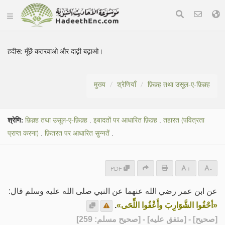
हदीस:
मूँछें कतरवाओ और दाढ़ी बढ़ाओ।
मुख्य
श्रेणियाँ
फ़िक़्ह तथा उसूल-ए-फ़िक़्ह
श्रेणि:
फ़िक़्ह तथा उसूल-ए-फ़िक़्ह
.
इबादतों पर आधारित फ़िक़्ह
.
तहारत (पवित्रता
प्राप्त करना)
.
फ़ितरत पर आधारित सुन्नतें
.
PDF
+
-
عن ابن عمر رضي الله عنهما عن النبي صلى الله عليه وسلم قال:
.
«أحْفُوا الشَّوَارِبَ وأَعْفُوا اللِّحَى»
] - [متفق عليه] - [صحيح مسلم: 259]
صحيح
[