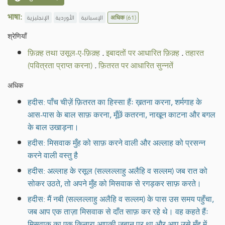
भाषा:
الإنجليزية
الأوردية
الإسبانية
अधिक
(61)
श्रेणियाँ
फ़िक़्ह तथा उसूल-ए-फ़िक़्ह
.
इबादतों पर आधारित फ़िक़्ह
.
तहारत
(पवित्रता प्राप्त करना)
.
फ़ितरत पर आधारित सुन्नतें
अधिक
हदीस: पाँच चीज़ें फ़ितरत का हिस्सा हैंः ख़तना करना, शर्मगाह के
आस-पास के बाल साफ़ करना, मूँछें कतरना, नाखून काटना और बगल
के बाल उखाड़ना।
हदीस: मिसवाक मुँह को साफ़ करने वाली और अल्लाह को प्रसन्न
करने वाली वस्तु है
हदीस: अल्लाह के रसूल (सल्लल्लाहु अलैहि व सल्लम) जब रात को
सोकर उठते, तो अपने मुँह को मिसवाक से रगड़कर साफ़ करते।
हदीस: मैं नबी (सल्लल्लाहु अलैहि व सल्लम) के पास उस समय पहुँचा,
जब आप एक ताज़ा मिसवाक से दाँत साफ़ कर रहे थे। वह कहते हैंः
मिसवाक का एक किनारा आपकी ज़ुबान पर था और आप उसे मुँह में