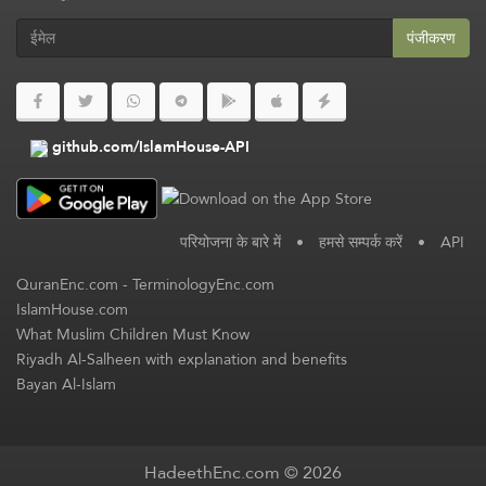
पंजीकरण
github.com/IslamHouse-API
परियोजना के बारे में
•
हमसे सम्पर्क करें
•
API
QuranEnc.com
-
TerminologyEnc.com
IslamHouse.com
What Muslim Children Must Know
Riyadh Al-Salheen with explanation and benefits
Bayan Al-Islam
HadeethEnc.com © 2026