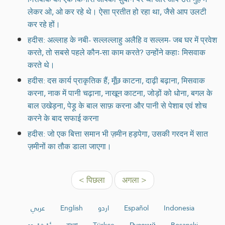
लेकर ओ, ओ कर रहे थे। ऐसा प्रतीत हो रहा था, जैसे आप उलटी
कर रहे हों।
हदीस: अल्लाह के नबी- सल्लल्लाहु अलैहि व सल्लम- जब घर में प्रवेश
करते, तो सबसे पहले कौन-सा काम करते? उन्होंने कहाः मिसवाक
करते थे।
हदीस: दस कार्य प्राकृतिक हैं; मूँछ काटना, दाढ़ी बढ़ाना, मिसवाक
करना, नाक में पानी चढ़ाना, नाखून काटना, जोड़ों को धोना, बगल के
बाल उखेड़ना, पेड़ू के बाल साफ़ करना और पानी से पेशाब एवं शोच
करने के बाद सफाई करना
हदीस: जो एक बित्ता समान भी ज़मीन हड़पेगा, उसकी गरदन में सात
ज़मीनों का तौक डाला जाएगा।
< पिछला
अगला >
عربي
English
اردو
Español
Indonesia
ئۇيغۇرچە
বাংলা
Türkçe
Русский
Bosanski