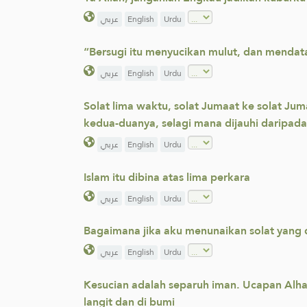
عربي
English
Urdu
“Bersugi itu menyucikan mulut, dan menda
عربي
English
Urdu
Solat lima waktu, solat Jumaat ke solat J
kedua-duanya, selagi mana dijauhi daripad
عربي
English
Urdu
Islam itu dibina atas lima perkara
عربي
English
Urdu
Bagaimana jika aku menunaikan solat yang
عربي
English
Urdu
Kesucian adalah separuh iman. Ucapan Alh
langit dan di bumi