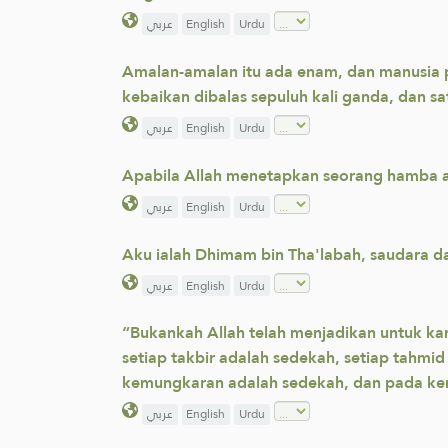
عربي
English
Urdu
Amalan-amalan itu ada enam, dan manusia p
kebaikan dibalas sepuluh kali ganda, dan sa
عربي
English
Urdu
Apabila Allah menetapkan seorang hamba ak
عربي
English
Urdu
Aku ialah Dhimam bin Tha'labah, saudara da
عربي
English
Urdu
“Bukankah Allah telah menjadikan untuk k
setiap takbir adalah sedekah, setiap tahmi
kemungkaran adalah sedekah, dan pada kem
عربي
English
Urdu