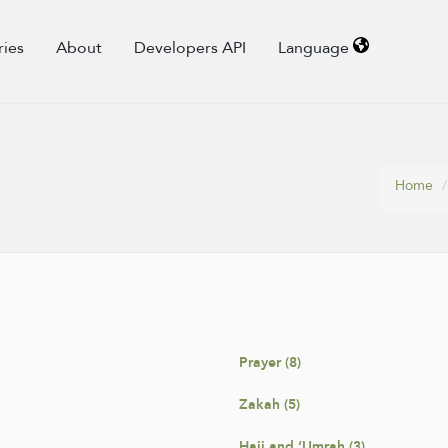
ries
About
Developers API
Language
Home
Prayer (8)
Zakah (5)
Hajj and ‘Umrah (3)