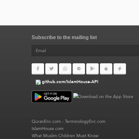
Subscribe to the mailing list
github.com/IslamHouse-API
QuranEnc.com
-
TerminologyEnc.com
IslamHouse.com
What Muslim Children Must Know