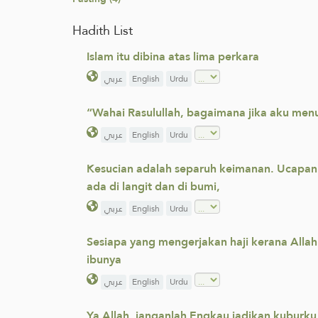
Hadith List
Islam itu dibina atas lima perkara
عربي
English
Urdu
“Wahai Rasulullah, bagaimana jika aku me
عربي
English
Urdu
Kesucian adalah separuh keimanan. Ucapan
ada di langit dan di bumi,
عربي
English
Urdu
Sesiapa yang mengerjakan haji kerana Allah 
ibunya
عربي
English
Urdu
Ya Allah, janganlah Engkau jadikan kuburku