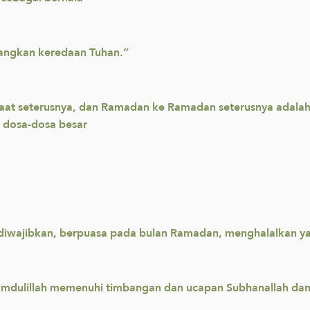
tangkan keredaan Tuhan.”
umaat seterusnya, dan Ramadan ke Ramadan seterusnya adala
a dosa-dosa besar
 diwajibkan, berpuasa pada bulan Ramadan, menghalalkan 
amdulillah memenuhi timbangan dan ucapan Subhanallah dan