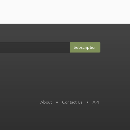
Subscription
About
•
Contact Us
•
API