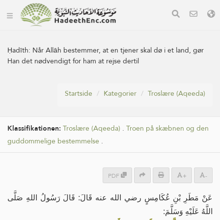
Ḥadīth:
Når Allāh bestemmer, at en tjener skal dø i et land, gør
Han det nødvendigt for ham at rejse dertil
Startside
Kategorier
Troslære (Aqeeda)
Klassifikationen:
Troslære (Aqeeda)
.
Troen på skæbnen og den
guddommelige bestemmelse
.
PDF
+
-
عَنْ مَطَرِ بْنِ عُكَامِسٍ رضي الله عنه قَالَ: قَالَ رَسُولُ اللهِ صَلَّى
اللَّهُ عَلَيْهِ وَسَلَّمَ: