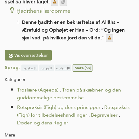
sjæl så bliver taget.
Ḥadīthens lærdomme
Denne ḥadīth er en bekræftelse af Allāhs –
Ærefuld og Ophøjet er Han – Ord: ”Og ingen
sjæl ved, på hvilken jord den vil dø.”
Vis oversættelser
Sprog:
الإنجليزية
الأوردية
الإسبانية
Mere
(68)
Kategorier
Troslære (Aqeeda)
.
Troen på skæbnen og den
guddommelige bestemmelse
Retspraksis (Fiqh) og dens principper
.
Retspraksis
(Fiqh) for tilbedelseshandlinger
.
Begravelser
.
Døden og dens Regler
Mere