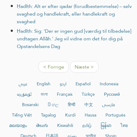
Ḥadīth: Alt er efter qadar (forudbestemmelse) – selv
svaghed og handlekraft, eller handlekraft og
svaghed
Ḥadīth: Sig: 'Der er ingen gud [værdig til tilbedelse]
undtagen Allāh.' Jeg vil vidne om det for dig på
Opstandelsens Dag
< Forrige
Næste >
عربي
English
اردو
Español
Indonesia
ئۇيغۇرچە
বাংলা
Français
Türkçe
Русский
Bosanski
සිංහල
हिन्दी
中文
فارسی
Tiếng Việt
Tagalog
Kurdî
Hausa
Português
മലയാളം
తెలుగు
Kiswahili
தமிழ்
မြန်မာ
ไทย
Deutsch
日本語
پښتو
অসমীয়া
Shqip