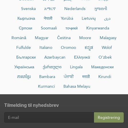
Svenska
አማርኛ
Nederlands
ગુજરાતી
Кыргызча
नेपाली
Yorùbá
Lietuvių
دری
Српски
Soomaali
тоҷикӣ
Kinyarwanda
Română
Magyar
Čeština
Moore
Malagasy
Fulfulde
Italiano
Oromoo
ಕನ್ನಡ
Wolof
Български
Azərbaycan
Ελληνικά
O‘zbek
Українська
ქართული
Lingala
Македонски
ភាសាខ្មែរ
Bambara
ਪੰਜਾਬੀ
मराठी
Kirundi
Kurmancî
Bahasa Melayu
Tilmelding til nyhedsbrev
Registrering