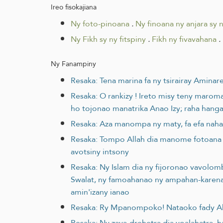
Ireo fisokajiana
Ny foto-pinoana
.
Ny finoana ny anjara sy n
Ny Fikh sy ny fitspiny
.
Fikh ny fivavahana
.
Ny Fanampiny
Resaka: Tena marina fa ny tsirairay Amin
Resaka: O rankizy ! Ireto misy teny maroma
ho tojonao manatrika Anao Izy; raha hang
Resaka: Aza manompa ny maty, fa efa nahav
Resaka: Tompo Allah dia manome fotoana 
avotsiny intsony
Resaka: Ny Islam dia ny fijoronao vavolom
Swalat, ny famoahanao ny ampahan-karena 
amin'izany ianao
Resaka: Ry Mpanompoko! Nataoko fady Ahy n
Resaka: Ny zava-drehetra dia voalahatra, ha