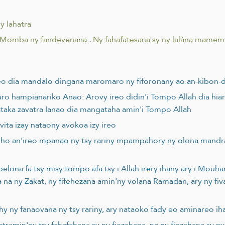
y lahatra
Momba ny fandevenana
.
Ny fahafatesana sy ny lalàna mamem
areo dia mandalo dingana maromaro ny fiforonany ao an-kibon-
ro hampianariko Anao: Arovy ireo didin'i Tompo Allah dia hiaro
ataka zavatra Ianao dia mangataha amin'i Tompo Allah
ita izay nataony avokoa izy ireo
ho an'ireo mpanao ny tsy rariny mpampahory ny olona mandra
belona fa tsy misy tompo afa tsy i Allah irery ihany ary i Mou
na ny Zakat, ny fifehezana amin'ny volana Ramadan, ary ny fi
y fanaovana ny tsy rariny, ary nataoko fady eo aminareo ihany
tramin'ny tsy fahafahana sy ny fiezahana, na ny fiezahana sy ny