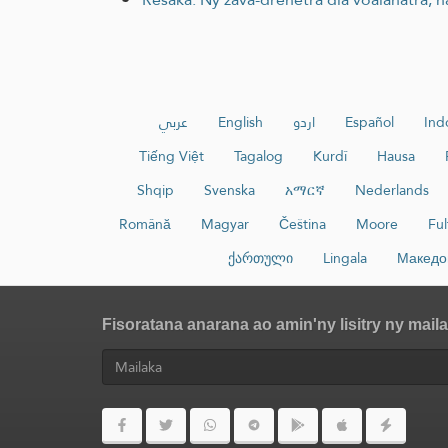
عربي
English
اردو
Español
Ind
Tiếng Việt
Tagalog
Kurdî
Hausa
Shqip
Svenska
አማርኛ
Nederlands
Română
Magyar
Čeština
Moore
Ful
ქართული
Lingala
Македо
Fisoratana anarana ao amin'ny lisitry ny mail