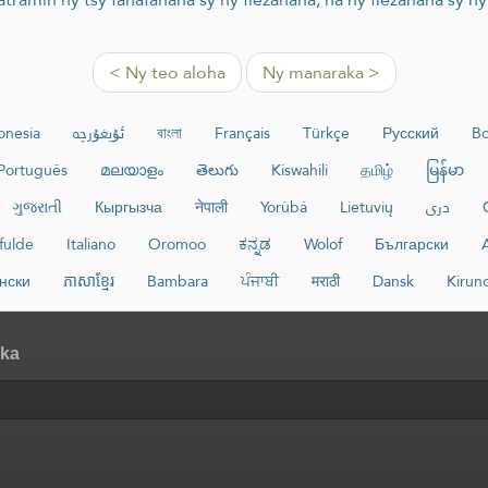
< Ny teo aloha
Ny manaraka >
onesia
ئۇيغۇرچە
বাংলা
Français
Türkçe
Русский
Bo
Português
മലയാളം
తెలుగు
Kiswahili
தமிழ்
မြန်မာ
ગુજરાતી
Кыргызча
नेपाली
Yorùbá
Lietuvių
دری
fulde
Italiano
Oromoo
ಕನ್ನಡ
Wolof
Български
нски
ភាសាខ្មែរ
Bambara
ਪੰਜਾਬੀ
मराठी
Dansk
Kirun
aka