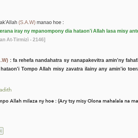
rak'Allah
(S.A.W)
manao hoe :
toerana iray ny mpanompony dia hataon'i Allah lasa misy ant
n At-Tirmizì - 2146]
A.W)
: fa rehefa nandahatra sy nanapakevitra amin'ny faha
 hataon'i Tompo Allah misy zavatra ilainy any amin'io toe
adith
mpo Allah milaza ny hoe : {Ary tsy misy Olona mahalala na ma
)