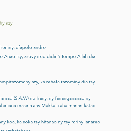
hy azy
dreniny, efapolo andro
 Anao Izy; arovy ireo didin'i Tompo Allah dia
mpitazomany azy, ka rehefa tazominy dia tsy
hammad (S.A.W) no Irany, ny fanangananao ny
vahiniana masina any Makkat raha manan-katao
 koa, ka aoka tsy hifanao ny tsy rariny ianareo
 tsy fahafahana