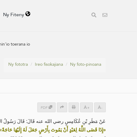
Ny Fiteny
in'io toerana io
Ny fototra
Ireo fisokajiana
Ny foto-pinoana
PDF
+
-
عَنْ مَطَرِ بْنِ عُكَامِسٍ رضي الله عنه قَالَ: قَالَ رَسُولُ اللهِ صَ:
«إِذَا قَضَى اللَّهُ لِعَبْدٍ أَنْ يَمُوتَ بِأَرْضٍ جَعَلَ لَهُ إِلَيْهَا حَاجَةً»