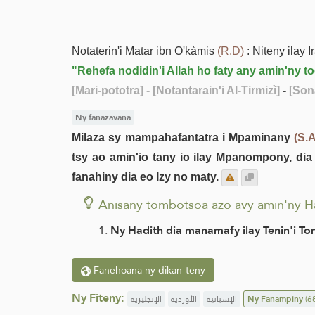
Notaterin'i Matar ibn O'kàmis
(R.D)
: Niteny ilay I
"Rehefa nodidin'i Allah ho faty any amin'ny 
[Mari-pototra]
- [Notantarain'i Al-Tirmizì]
-
[Sona
Ny fanazavana
Milaza sy mampahafantatra i Mpaminany
(S.
tsy ao amin'io tany io ilay Mpanompony, dia
fanahiny dia eo Izy no maty.
Anisany tombotsoa azo avy amin'ny H
Ny Hadith dia manamafy ilay Tenin'i To
Fanehoana ny dikan-teny
Ny Fiteny:
الإنجليزية
الأوردية
الإسبانية
Ny Fanampiny
(68