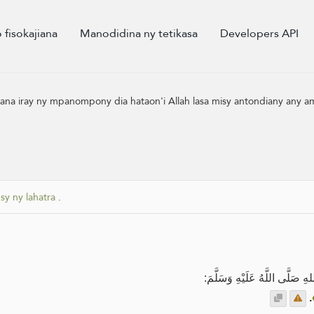
o fisokajiana
Manodidina ny tetikasa
Developers API
rana iray ny mpanompony dia hataon'i Allah lasa misy antondiany any am
sy ny lahatra
.
لَّى اللَّهُ عَلَيْهِ وَسَلَّمَ
.