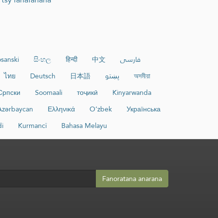
sanski
සිංහල
हिन्दी
中文
فارسی
ไทย
Deutsch
日本語
پښتو
অসমীয়া
Српски
Soomaali
тоҷикӣ
Kinyarwanda
Azərbaycan
Ελληνικά
O‘zbek
Українська
di
Kurmancî
Bahasa Melayu
Fanoratana anarana