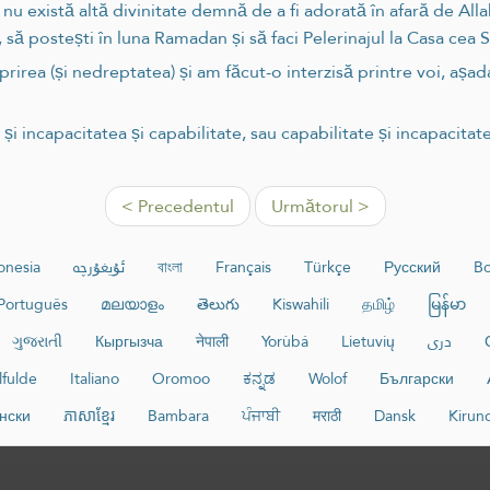
 nu există altă divinitate demnă de a fi adorată în afară de Al
 să postești în luna Ramadan și să faci Pelerinajul la Casa cea S
rirea (și nedreptatea) și am făcut-o interzisă printre voi, așadar
 și incapacitatea și capabilitate, sau capabilitate și incapacitat
< Precedentul
Următorul >
onesia
ئۇيغۇرچە
বাংলা
Français
Türkçe
Русский
Bo
Português
മലയാളം
తెలుగు
Kiswahili
தமிழ்
မြန်မာ
ગુજરાતી
Кыргызча
नेपाली
Yorùbá
Lietuvių
دری
lfulde
Italiano
Oromoo
ಕನ್ನಡ
Wolof
Български
нски
ភាសាខ្មែរ
Bambara
ਪੰਜਾਬੀ
मराठी
Dansk
Kirun