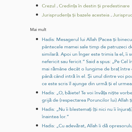
Crezul
.
Credința în destin și predestinare
Jurisprudența și bazele acesteia
.
Jurispru
Mai mult
Hadis: Mesagerul lui Allah (Pacea și binecu
pântecele mamei sale timp de patruzeci de
similară. Apoi un Înger este trimis la el, îi 
nefericit sau fericit.” Said a spus: „Pe Ce
mai rămâne decât o lungime de braț între el
până când intră în el. Și unul dintre voi p
ce este scris îl ajunge din urmă și el urme
Hadis: „O, băiete! Te voi învăța niște vorbe 
grijă de (respectarea Poruncilor lui) Allah ș
Hadis: „Nu îi blestemați (și nici nu îi înjur
înaintea lor.”
Hadis: „Cu adevărat, Allah îi dă opresorului