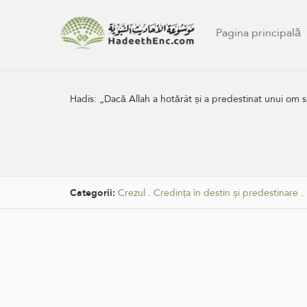
Pagina principală
Hadis:
„Dacă Allah a hotărât și a predestinat unui om s
Categorii:
Crezul
.
Credința în destin și predestinare
.