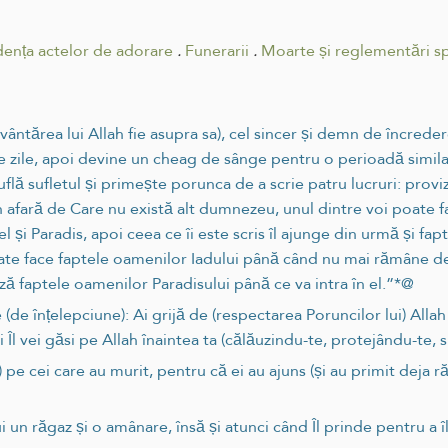
dența actelor de adorare
.
Funerarii
.
Moarte și reglementări sp
vântărea lui Allah fie asupra sa), cel sincer și demn de încreder
 zile, apoi devine un cheag de sânge pentru o perioadă simil
suflă sufletul și primește porunca de a scrie patru lucruri: provizia
l în afară de Care nu există alt dumnezeu, unul dintre voi poate
 și Paradis, apoi ceea ce îi este scris îl ajunge din urmă și fa
oate face faptele oamenilor Iadului până când nu mai rămâne dec
ază faptele oamenilor Paradisului până ce va intra în el.”*@
(de înțelepciune): Ai grijă de (respectarea Poruncilor lui) Allah 
i Îl vei găsi pe Allah înaintea ta (călăuzindu-te, protejându-te, 
ați) pe cei care au murit, pentru că ei au ajuns (și au primit deja 
 un răgaz și o amânare, însă și atunci când Îl prinde pentru a îl