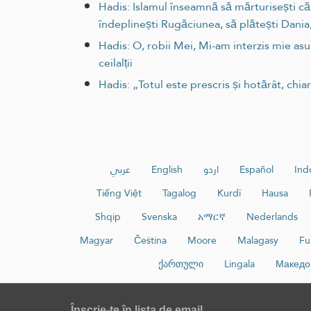
Hadis: Islamul înseamnă să mărturisești că
îndeplinești Rugăciunea, să plătești Dania,
Hadis: O, robii Mei, Mi-am interzis mie asup
ceilalții
Hadis: „Totul este prescris și hotărât, chiar
عربي
English
اردو
Español
Ind
Tiếng Việt
Tagalog
Kurdî
Hausa
Shqip
Svenska
አማርኛ
Nederlands
Magyar
Čeština
Moore
Malagasy
Fu
ქართული
Lingala
Македо
Înscrie-te în lista de email