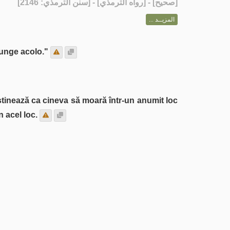
] - [رواه الترمذي] - [سنن الترمذي: 2146]
صحيح
[
المزيــد ...
junge acolo."
tinează ca cineva să moară într-un anumit loc
n acel loc.