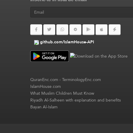
github.com/IslamHouse-API
QuranEnc.com
-
TerminologyEnc.com
IslamHouse.com
What Muslim Children Must Know
Riyadh Al-Salheen with explanation and benefits
Bayan Al-Islam