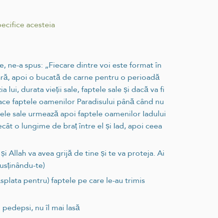
ecifice acesteia
e, ne-a spus: „Fiecare dintre voi este format în
ară, apoi o bucată de carne pentru o perioadă
 lui, durata vieții sale, faptele sale și dacă va fi
 face faptele oamenilor Paradisului până când nu
ptele sale urmează apoi faptele oamenilor Iadului
ât o lungime de braț între el și Iad, apoi ceea
și Allah va avea grijă de tine și te va proteja. Ai
susținându-te)
răsplata pentru) faptele pe care le-au trimis
 pedepsi, nu îl mai lasă