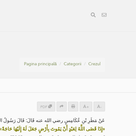
Pagina principală
Categorii
Crezul
PDF
+
-
عَنْ مَطَرِ بْنِ عُكَامِسٍ رضي الله عنه قَالَ: قَالَ رَسُولُ اللهِ صَ:
«إِذَا قَضَى اللَّهُ لِعَبْدٍ أَنْ يَمُوتَ بِأَرْضٍ جَعَلَ لَهُ إِلَيْهَا حَاجَةً»