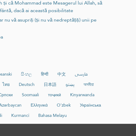
lah și că Mohammad este Mesagerul lui Allah, să
fântă, dacă ai această posibilitate
 nu vă asupriți (și nu vă nedreptățiți) unii pe
ea
sanski
සිංහල
हिन्दी
中文
فارسی
ไทย
Deutsch
日本語
پښتو
অসমীয়া
Српски
Soomaali
тоҷикӣ
Kinyarwanda
Azərbaycan
Ελληνικά
O‘zbek
Українська
di
Kurmancî
Bahasa Melayu