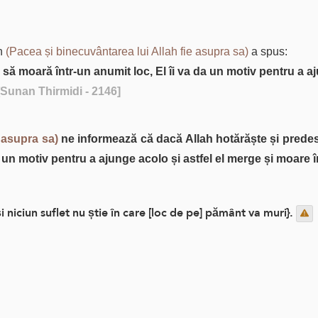
ah
(Pacea și binecuvântarea lui Allah fie asupra sa)
a spus:
 să moară într-un anumit loc, El îi va da un motiv pentru a a
[Sunan Thirmidi - 2146]
e asupra sa)
ne informează că dacă Allah hotărăște și predes
ia un motiv pentru a ajunge acolo și astfel el merge și moare î
 niciun suflet nu știe în care [loc de pe] pământ va muri}.