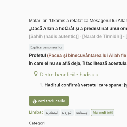
Matar ibn ‘Ukamis a relatat că Mesagerul lui All
„Dacă Allah a hotărât și a predestinat unui om
[Sahih (hadis autentic)]
- [Narat de Tirmidhi]
-
Explicarea sensurilor
Profetul
(Pacea și binecuvântarea lui Allah fi
în care el nu se află deja, îi facilitează acestu
Dintre beneficiile hadisului
Hadisul confirmă versetul care spune: {și
Vezi traducerile
Limba:
الإنجليزية
الأوردية
الإسبانية
Mai mult
(68)
Categorii