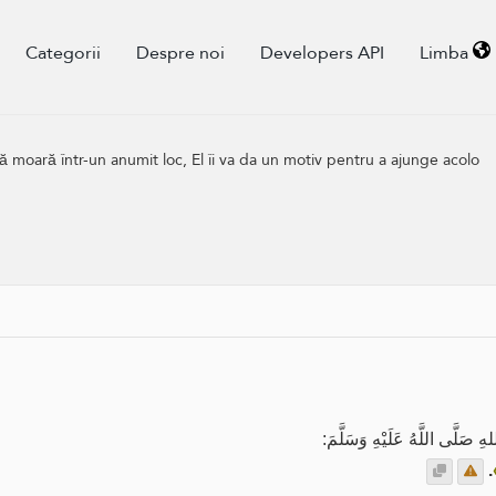
Categorii
Despre noi
Developers API
Limba
ă moară într-un anumit loc, El îi va da un motiv pentru a ajunge acolo
لَّى اللَّهُ عَلَيْهِ وَسَلَّمَ
.