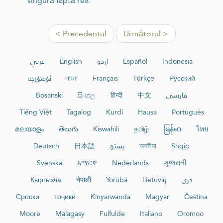
singură faptă rea.”
< Precedentul
Următorul >
عربي
English
اردو
Español
Indonesia
ئۇيغۇرچە
বাংলা
Français
Türkçe
Русский
Bosanski
සිංහල
हिन्दी
中文
فارسی
Tiếng Việt
Tagalog
Kurdî
Hausa
Português
മലയാളം
తెలుగు
Kiswahili
தமிழ்
မြန်မာ
ไทย
Deutsch
日本語
پښتو
অসমীয়া
Shqip
Svenska
አማርኛ
Nederlands
ગુજરાતી
Кыргызча
नेपाली
Yorùbá
Lietuvių
دری
Српски
тоҷикӣ
Kinyarwanda
Magyar
Čeština
Moore
Malagasy
Fulfulde
Italiano
Oromoo