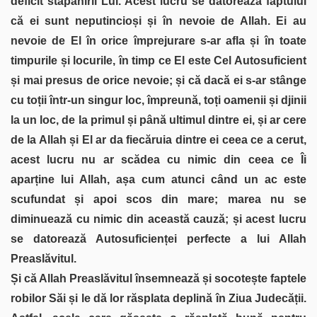
deficit stăpânirii Lui. Acest lucru se datorează faptului
că ei sunt neputincioși și în nevoie de Allah. Ei au
nevoie de El în orice împrejurare s-ar afla și în toate
timpurile și locurile, în timp ce El este Cel Autosuficient
și mai presus de orice nevoie; și că dacă ei s-ar stânge
cu toții într-un singur loc, împreună, toți oamenii și djinii
la un loc, de la primul și până ultimul dintre ei, și ar cere
de la Allah și El ar da fiecăruia dintre ei ceea ce a cerut,
acest lucru nu ar scădea cu nimic din ceea ce Îi
aparține lui Allah, așa cum atunci când un ac este
scufundat și apoi scos din mare; marea nu se
diminuează cu nimic din această cauză; și acest lucru
se datorează Autosuficienței perfecte a lui Allah
Preaslăvitul.
Și că Allah Preaslăvitul însemnează și socotește faptele
robilor Săi și le dă lor răsplata deplină în Ziua Judecății.