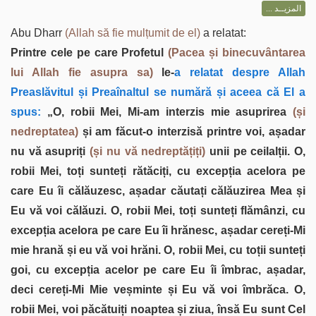
المزيــد ...
Abu Dharr
(Allah să fie mulțumit de el)
a relatat:
Printre cele pe care Profetul
(Pacea și binecuvântarea
lui Allah fie asupra sa)
le-
a relatat despre Allah
Preaslăvitul și Preaînaltul se numără și aceea că El a
spus:
„O, robii Mei, Mi-am interzis mie asuprirea
(și
nedreptatea)
și am făcut-o interzisă printre voi, așadar
nu vă asupriți
(și nu vă nedreptățiți)
unii pe ceilalții. O,
robii Mei, toți sunteți rătăciți, cu excepția acelora pe
care Eu îi călăuzesc, așadar căutați călăuzirea Mea și
Eu vă voi călăuzi. O, robii Mei, toți sunteți flămânzi, cu
excepția acelora pe care Eu îi hrănesc, așadar cereți-Mi
mie hrană și eu vă voi hrăni. O, robii Mei, cu toții sunteți
goi, cu excepția acelor pe care Eu îi îmbrac, așadar,
deci cereți-Mi Mie veșminte și Eu vă voi îmbrăca. O,
robii Mei, voi păcătuiți noaptea și ziua, însă Eu sunt Cel