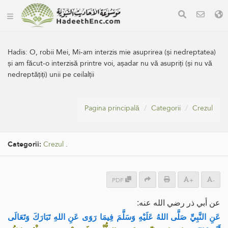
Hadis:
O, robii Mei, Mi-am interzis mie asuprirea (și nedreptatea)
și am făcut-o interzisă printre voi, așadar nu vă asupriți (și nu vă
nedreptățiți) unii pe ceilalții
Pagina principală
Categorii
Crezul
Categorii:
Crezul
.
PDF
+
-
عن أبي ذر رضي الله عنه:
عَنِ النَّبِيِّ صَلَّى اللهُ عَلَيْهِ وَسَلَّمَ فِيمَا رَوَى عَنِ اللهِ تَبَارَكَ وَتَعَالَى