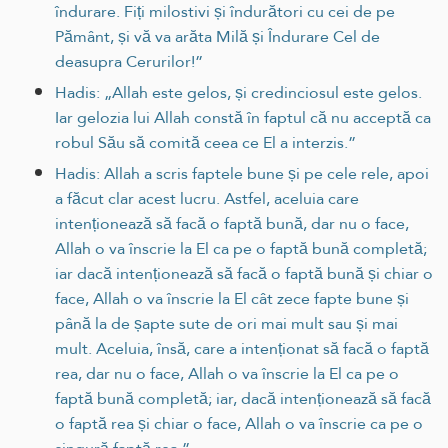
îndurare. Fiți milostivi și îndurători cu cei de pe
Pământ, și vă va arăta Milă și Îndurare Cel de
deasupra Cerurilor!”
Hadis: „Allah este gelos, și credinciosul este gelos.
Iar gelozia lui Allah constă în faptul că nu acceptă ca
robul Său să comită ceea ce El a interzis.”
Hadis: Allah a scris faptele bune și pe cele rele, apoi
a făcut clar acest lucru. Astfel, aceluia care
intenționează să facă o faptă bună, dar nu o face,
Allah o va înscrie la El ca pe o faptă bună completă;
iar dacă intenționează să facă o faptă bună și chiar o
face, Allah o va înscrie la El cât zece fapte bune și
până la de șapte sute de ori mai mult sau și mai
mult. Aceluia, însă, care a intenționat să facă o faptă
rea, dar nu o face, Allah o va înscrie la El ca pe o
faptă bună completă; iar, dacă intenționează să facă
o faptă rea și chiar o face, Allah o va înscrie ca pe o