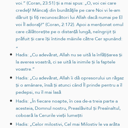
voi.” (Coran, 23:51) și a mai spus: „O, voi cei care
credeţi! Mâncaţi din bunătăţile pe care Noi vi le-am
dăruit şi fiți recunoscători lui Allah dacă numai pe El
voi Îl adoraţi!” (Coran, 2:172). Apoi a menționat omul
care călătorește pe o distanță lungă, neîngrijit și
prăfuit și care își întinde mâinile către Cer spunând:
„
Hadis: „Cu adevărat, Allah nu se uită la înfățișarea și
la averea voastră, ci se uită la inimile și la faptele
voastre.”
Hadis: „Cu adevărat, Allah îi dă opresorului un răgaz
și o amânare, însă și atunci când Îl prinde pentru a îl
pedepsi, nu îl mai lasă
Hadis: „În fiecare noapte, în cea de-a treia parte a
acesteia, Domnul nostru, Preaslăvitul și Preaînaltul,
coboară la Cerurile vieții lumești
Hadis: „Celor milostivi, Cel mai Milostiv le va arăta