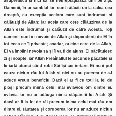
asuprească și nici să se nedreptățească unii pe alții;
Oamenii, în ansamblul lor, sunt rătăciți de la calea cea
dreaptă, cu excepția acelora care sunt îndrumați și
călăuziți de Allah; iar acela care cere călăuzirea de la
Allah este îndrumat și călăuzit de către Acesta. Toți
oamenii sunt în nevoie de Allah și dependenți de El în
tot ceea ce îi privește; așadar, oricine cere de la Allah,
El va împlini nevoia sa și îi va fi de ajuns. Ei păcătuiesc
zi și noapte, iar Allah Preaînaltul le ascunde păcatele și
le iartă atunci când robii Săi își cer iertare. Ei nu îi pot
cauza niciun rău lui Allah și nici nu au puterea de a-I
aduce vreun beneficiu. Dacă ei ar fi cu toții la fel de
pioși precum inima celui mai evlavios om dintre ei,
evlavia lor nu ar adăuga nimic stăpânirii lui Allah. Și
dacă ar fi la fel de răi precum inima celui mai rău om
dintre ei, răutatea și coruperea lor nu ar aduce niciun