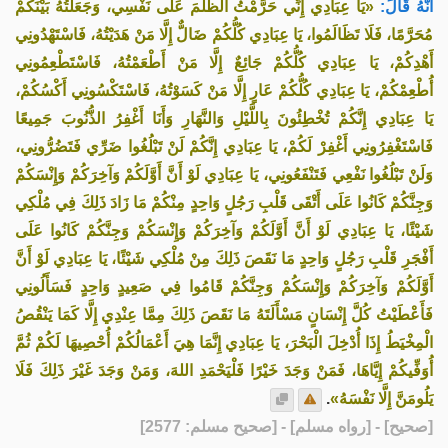
أَنَّهُ قَالَ:
«يَا عِبَادِي إِنِّي حَرَّمْتُ الظُّلْمَ عَلَى نَفْسِي، وَجَعَلْتُهُ بَيْنَكُمْ
مُحَرَّمًا، فَلَا تَظَالَمُوا، يَا عِبَادِي كُلُّكُمْ ضَالٌّ إِلَّا مَنْ هَدَيْتُهُ، فَاسْتَهْدُونِي
أَهْدِكُمْ، يَا عِبَادِي كُلُّكُمْ جَائِعٌ إِلَّا مَنْ أَطْعَمْتُهُ، فَاسْتَطْعِمُونِي
أُطْعِمْكُمْ، يَا عِبَادِي كُلُّكُمْ عَارٍ إِلَّا مَنْ كَسَوْتُهُ، فَاسْتَكْسُونِي أَكْسُكُمْ،
يَا عِبَادِي إِنَّكُمْ تُخْطِئُونَ بِاللَّيْلِ وَالنَّهَارِ وَأَنَا أَغْفِرُ الذُّنُوبَ جَمِيعًا
فَاسْتَغْفِرُونِي أَغْفِرْ لَكُمْ، يَا عِبَادِي إِنَّكُمْ لَنْ تَبْلُغُوا ضَرِّي فَتَضُرُّونِي،
وَلَنْ تَبْلُغُوا نَفْعِي فَتَنْفَعُونِي، يَا عِبَادِي لَوْ أَنَّ أَوَّلَكُمْ وَآخِرَكُمْ وَإِنْسَكُمْ
وَجِنَّكُمْ كَانُوا عَلَى أَتْقَى قَلْبِ رَجُلٍ وَاحِدٍ مِنْكُمْ مَا زَادَ ذَلِكَ فِي مُلْكِي
شَيْئًا، يَا عِبَادِي لَوْ أَنَّ أَوَّلَكُمْ وَآخِرَكُمْ وَإِنْسَكُمْ وَجِنَّكُمْ كَانُوا عَلَى
أَفْجَرِ قَلْبِ رَجُلٍ وَاحِدٍ مَا نَقَصَ ذَلِكَ مِنْ مُلْكِي شَيْئًا، يَا عِبَادِي لَوْ أَنَّ
أَوَّلَكُمْ وَآخِرَكُمْ وَإِنْسَكُمْ وَجِنَّكُمْ قَامُوا فِي صَعِيدٍ وَاحِدٍ فَسَأَلُونِي
فَأَعْطَيْتُ كُلَّ إِنْسَانٍ مَسْأَلَتَهُ مَا نَقَصَ ذَلِكَ مِمَّا عِنْدِي إِلَّا كَمَا يَنْقُصُ
الْمِخْيَطُ إِذَا أُدْخِلَ الْبَحْرَ، يَا عِبَادِي إِنَّمَا هِيَ أَعْمَالُكُمْ أُحْصِيهَا لَكُمْ ثُمَّ
أُوَفِّيكُمْ إِيَّاهَا، فَمَنْ وَجَدَ خَيْرًا فَلْيَحْمَدِ اللهَ، وَمَنْ وَجَدَ غَيْرَ ذَلِكَ فَلَا
.
يَلُومَنَّ إِلَّا نَفْسَهُ»
] - [رواه مسلم] - [صحيح مسلم: 2577]
صحيح
[