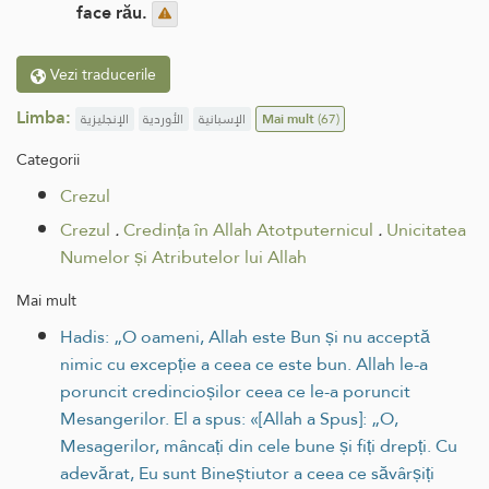
face rău.
Vezi traducerile
Limba:
الإنجليزية
الأوردية
الإسبانية
Mai mult
(67)
Categorii
Crezul
Crezul
.
Credința în Allah Atotputernicul
.
Unicitatea
Numelor și Atributelor lui Allah
Mai mult
Hadis: „O oameni, Allah este Bun și nu acceptă
nimic cu excepție a ceea ce este bun. Allah le-a
poruncit credincioșilor ceea ce le-a poruncit
Mesangerilor. El a spus: «[Allah a Spus]: „O,
Mesagerilor, mâncați din cele bune și fiți drepți. Cu
adevărat, Eu sunt Bineștiutor a ceea ce săvârșiți