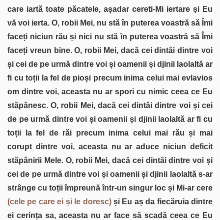
care iartă toate păcatele, așadar cereti-Mi iertare şi Eu
vă voi ierta. O, robii Mei, nu stă în puterea voastră să Îmi
faceți niciun rău și nici nu stă în puterea voastră să Îmi
faceți vreun bine. O, robii Mei, dacă cei dintâi dintre voi
și cei de pe urmă dintre voi și oamenii și djinii laolaltă ar
fi cu toții la fel de pioși precum inima celui mai evlavios
om dintre voi, aceasta nu ar spori cu nimic ceea ce Eu
stăpânesc. O, robii Mei, dacă cei dintâi dintre voi și cei
de pe urmă dintre voi și oamenii și djinii laolaltă ar fi cu
toții la fel de răi precum inima celui mai rău și mai
corupt dintre voi, aceasta nu ar aduce niciun deficit
stăpânirii Mele. O, robii Mei, dacă cei dintâi dintre voi și
cei de pe urmă dintre voi și oamenii și djinii laolaltă s-ar
strânge cu toții împreună într-un singur loc și Mi-ar cere
(cele pe care ei și le doresc)
și Eu aș da fiecăruia dintre
ei cerința sa, aceasta nu ar face să scadă ceea ce Eu