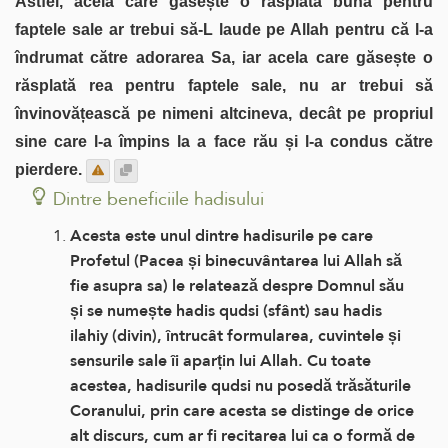
Astfel, acela care găsește o răsplată bună pentru
faptele sale ar trebui să-L laude pe Allah pentru că l-a
îndrumat către adorarea Sa, iar acela care găsește o
răsplată rea pentru faptele sale, nu ar trebui să
învinovățească pe nimeni altcineva, decât pe propriul
sine care l-a împins la a face rău și l-a condus către
pierdere.
Dintre beneficiile hadisului
Acesta este unul dintre hadisurile pe care
Profetul (Pacea și binecuvântarea lui Allah să
fie asupra sa) le relatează despre Domnul său
și se numește hadis qudsi (sfânt) sau hadis
ilahiy (divin), întrucât formularea, cuvintele și
sensurile sale îi aparțin lui Allah. Cu toate
acestea, hadisurile qudsi nu posedă trăsăturile
Coranului, prin care acesta se distinge de orice
alt discurs, cum ar fi recitarea lui ca o formă de