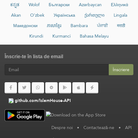
ಕನ್ನಡ
Wolof
Български
Azərbaycan
Ελληνικά
Akan
O‘zbek
Українська
ქართული
Lingala
Македонски
ភាសាខ្មែរ
Bambara
ਪੰਜਾਬੀ
मराठी
Kirundi
Kurmancî
Bahasa Melayu
Înscrie-te în lista de email
Înscriere
github.com/IslamHouse-API
Despre noi
•
Contactează-ne
•
API