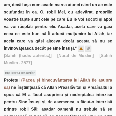
am, decât așa cum scade marea atunci când un ac este
scufundat în ea. O, robii Mei, cu adevărat, propriile
voastre fapte sunt cele pe care Eu le voi socoti și apoi
vă voi răsplăti pentru ele. Așadar, acela care va găsi
ceea ce este bun să Îi aducă mulțumire lui Allah, iar
acela care va găsi altceva decât acesta să nu se
învinovățească decât pe sine însuși.”
[Sahih (hadis autentic)]
- [Narat de Muslim]
-
[Sahih
Muslim - 2577]
Explicarea sensurilor
Profetul
(Pacea și binecuvântarea lui Allah fie asupra
sa)
ne înștiințează că Allah Preaslăvitul și Preaînaltul a
spus că El a făcut asuprirea și nedreptatea interzise
pentru Sine Însuși și, de asemenea, a făcut-o interzisă
printre robii Săi; așadar oamenii nu trebuie să se