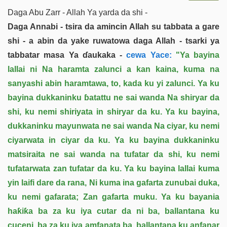
Daga Abu Zarr - Allah Ya yarda da shi -
Daga Annabi - tsira da amincin Allah su tabbata a gare
shi - a abin da yake ruwatowa daga Allah - tsarki ya
tabbatar masa Ya ɗaukaka -
cewa Yace:
"Ya bayina
lallai ni Na haramta zalunci a kan kaina, kuma na
sanyashi abin haramtawa, to, kada ku yi zalunci. Ya ku
bayina dukkaninku ɓatattu ne sai wanda Na shiryar da
shi, ku nemi shiriyata in shiryar da ku. Ya ku bayina,
dukkaninku mayunwata ne sai wanda Na ciyar, ku nemi
ciyarwata in ciyar da ku. Ya ku bayina dukkaninku
matsiraita ne sai wanda na tufatar da shi, ku nemi
tufatarwata zan tufatar da ku. Ya ku bayina lallai kuma
yin laifi dare da rana, Ni kuma ina gafarta zunubai duka,
ku nemi gafarata; Zan gafarta muku. Ya ku bayania
haƙiƙa ba za ku iya cutar da ni ba, ballantana ku
cuceni, ba za ku iya amfanata ba, ballantana ku anfanar