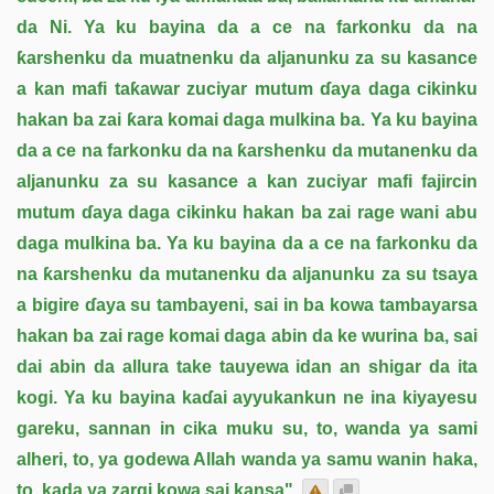
da Ni. Ya ku bayina da a ce na farkonku da na
ƙarshenku da muatnenku da aljanunku za su kasance
a kan mafi taƙawar zuciyar mutum ɗaya daga cikinku
hakan ba zai ƙara komai daga mulkina ba. Ya ku bayina
da a ce na farkonku da na ƙarshenku da mutanenku da
aljanunku za su kasance a kan zuciyar mafi fajircin
mutum ɗaya daga cikinku hakan ba zai rage wani abu
daga mulkina ba. Ya ku bayina da a ce na farkonku da
na ƙarshenku da mutanenku da aljanunku za su tsaya
a bigire ɗaya su tambayeni, sai in ba kowa tambayarsa
hakan ba zai rage komai daga abin da ke wurina ba, sai
dai abin da allura take tauyewa idan an shigar da ita
kogi. Ya ku bayina kaɗai ayyukankun ne ina kiyayesu
gareku, sannan in cika muku su, to, wanda ya sami
alheri, to, ya godewa Allah wanda ya samu wanin haka,
to, kada ya zargi kowa sai kansa"
.