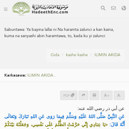
Sabuntawa:
Ya bayina lallai ni Na haramta zalunci a kan kaina,
kuma na sanyashi abin haramtawa, to, kada ku yi zalunci
Gida
kashe kashe
ILIMIN AƘIDA
Karkasawa:
ILIMIN AƘIDA
.
PDF
+
-
عن أبي ذر رضي الله عنه:
عَنِ النَّبِيِّ صَلَّى اللهُ عَلَيْهِ وَسَلَّمَ فِيمَا رَوَى عَنِ اللهِ تَبَارَكَ وَتَعَالَى
أَنَّهُ قَالَ:
«يَا عِبَادِي إِنِّي حَرَّمْتُ الظُّلْمَ عَلَى نَفْسِي، وَجَعَلْتُهُ بَيْنَكُمْ