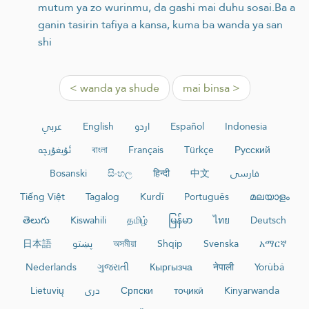
mutum ya zo wurinmu, da gashi mai duhu sosai.Ba a
ganin tasirin tafiya a kansa, kuma ba wanda ya san
shi
< wanda ya shude
mai binsa >
عربي
English
اردو
Español
Indonesia
ئۇيغۇرچە
বাংলা
Français
Türkçe
Русский
Bosanski
සිංහල
हिन्दी
中文
فارسی
Tiếng Việt
Tagalog
Kurdî
Português
മലയാളം
తెలుగు
Kiswahili
தமிழ்
မြန်မာ
ไทย
Deutsch
日本語
پښتو
অসমীয়া
Shqip
Svenska
አማርኛ
Nederlands
ગુજરાતી
Кыргызча
नेपाली
Yorùbá
Lietuvių
دری
Српски
тоҷикӣ
Kinyarwanda