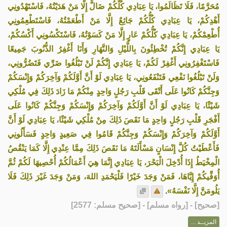
مُحَرَّمًا، فَلَا تَظَالَمُوا، يَا عِبَادِي كُلُّكُمْ ضَالٌّ إِلَّا مَنْ هَدَيْتُهُ، فَاسْتَهْدُونِي
أَهْدِكُمْ، يَا عِبَادِي كُلُّكُمْ جَائِعٌ إِلَّا مَنْ أَطْعَمْتُهُ، فَاسْتَطْعِمُونِي
أُطْعِمْكُمْ، يَا عِبَادِي كُلُّكُمْ عَارٍ إِلَّا مَنْ كَسَوْتُهُ، فَاسْتَكْسُونِي أَكْسُكُمْ،
يَا عِبَادِي إِنَّكُمْ تُخْطِئُونَ بِاللَّيْلِ وَالنَّهَارِ وَأَنَا أَغْفِرُ الذُّنُوبَ جَمِيعًا
فَاسْتَغْفِرُونِي أَغْفِرْ لَكُمْ، يَا عِبَادِي إِنَّكُمْ لَنْ تَبْلُغُوا ضَرِّي فَتَضُرُّونِي،
وَلَنْ تَبْلُغُوا نَفْعِي فَتَنْفَعُونِي، يَا عِبَادِي لَوْ أَنَّ أَوَّلَكُمْ وَآخِرَكُمْ وَإِنْسَكُمْ
وَجِنَّكُمْ كَانُوا عَلَى أَتْقَى قَلْبِ رَجُلٍ وَاحِدٍ مِنْكُمْ مَا زَادَ ذَلِكَ فِي مُلْكِي
شَيْئًا، يَا عِبَادِي لَوْ أَنَّ أَوَّلَكُمْ وَآخِرَكُمْ وَإِنْسَكُمْ وَجِنَّكُمْ كَانُوا عَلَى
أَفْجَرِ قَلْبِ رَجُلٍ وَاحِدٍ مَا نَقَصَ ذَلِكَ مِنْ مُلْكِي شَيْئًا، يَا عِبَادِي لَوْ أَنَّ
أَوَّلَكُمْ وَآخِرَكُمْ وَإِنْسَكُمْ وَجِنَّكُمْ قَامُوا فِي صَعِيدٍ وَاحِدٍ فَسَأَلُونِي
فَأَعْطَيْتُ كُلَّ إِنْسَانٍ مَسْأَلَتَهُ مَا نَقَصَ ذَلِكَ مِمَّا عِنْدِي إِلَّا كَمَا يَنْقُصُ
الْمِخْيَطُ إِذَا أُدْخِلَ الْبَحْرَ، يَا عِبَادِي إِنَّمَا هِيَ أَعْمَالُكُمْ أُحْصِيهَا لَكُمْ ثُمَّ
أُوَفِّيكُمْ إِيَّاهَا، فَمَنْ وَجَدَ خَيْرًا فَلْيَحْمَدِ اللهَ، وَمَنْ وَجَدَ غَيْرَ ذَلِكَ فَلَا
.
يَلُومَنَّ إِلَّا نَفْسَهُ»
] - [رواه مسلم] - [صحيح مسلم: 2577]
صحيح
[
المزيــد ...