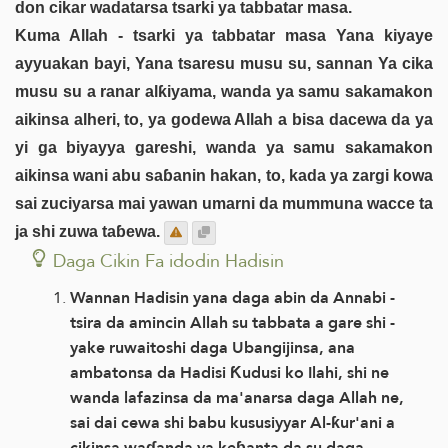
don cikar wadatarsa tsarki ya tabbatar masa.
Kuma Allah - tsarki ya tabbatar masa Yana kiyaye
ayyuakan bayi, Yana tsaresu musu su, sannan Ya cika
musu su a ranar alƙiyama, wanda ya samu sakamakon
aikinsa alheri, to, ya godewa Allah a bisa dacewa da ya
yi ga biyayya gareshi, wanda ya samu sakamakon
aikinsa wani abu saɓanin hakan, to, kada ya zargi kowa
sai zuciyarsa mai yawan umarni da mummuna wacce ta
ja shi zuwa taɓewa.
Daga Cikin Fa idodin Hadisin
Wannan Hadisin yana daga abin da Annabi -
tsira da amincin Allah su tabbata a gare shi -
yake ruwaitoshi daga Ubangijinsa, ana
ambatonsa da Hadisi Ƙudusi ko Ilahi, shi ne
wanda lafazinsa da ma'anarsa daga Allah ne,
sai dai cewa shi babu kususiyyar Al-ƙur'ani a
cikinsa waɗanda ya keɓanta da su daga