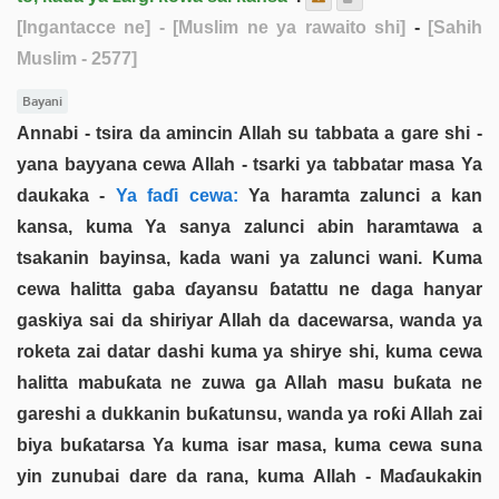
[Ingantacce ne]
- [Muslim ne ya rawaito shi]
-
[Sahih
Muslim - 2577]
Bayani
Annabi - tsira da amincin Allah su tabbata a gare shi -
yana bayyana cewa Allah - tsarki ya tabbatar masa Ya
daukaka -
Ya faɗi cewa:
Ya haramta zalunci a kan
kansa, kuma Ya sanya zalunci abin haramtawa a
tsakanin bayinsa, kada wani ya zalunci wani. Kuma
cewa halitta gaba ɗayansu ɓatattu ne daga hanyar
gaskiya sai da shiriyar Allah da dacewarsa, wanda ya
roketa zai datar dashi kuma ya shirye shi, kuma cewa
halitta mabuƙata ne zuwa ga Allah masu buƙata ne
gareshi a dukkanin buƙatunsu, wanda ya roƙi Allah zai
biya buƙatarsa Ya kuma isar masa, kuma cewa suna
yin zunubai dare da rana, kuma Allah - Maɗaukakin