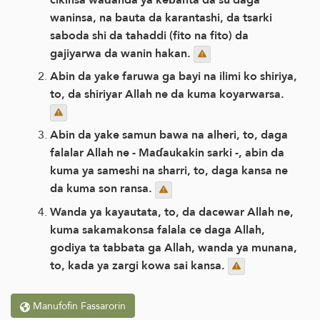
waninsa, na bauta da karantashi, da tsarki
saboda shi da tahaddi (fito na fito) da
gajiyarwa da wanin hakan.
Abin da yake faruwa ga bayi na ilimi ko shiriya,
to, da shiriyar Allah ne da kuma koyarwarsa.
Abin da yake samun bawa na alheri, to, daga
falalar Allah ne - Maɗaukakin sarki -, abin da
kuma ya sameshi na sharri, to, daga kansa ne
da kuma son ransa.
Wanda ya kayautata, to, da dacewar Allah ne,
kuma sakamakonsa falala ce daga Allah,
godiya ta tabbata ga Allah, wanda ya munana,
to, kada ya zargi kowa sai kansa.
Manufofin Fassarorin