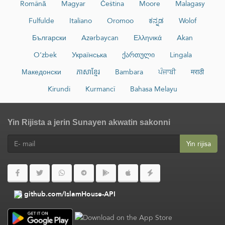
Română
Magyar
Čeština
Moore
Malagasy
Fulfulde
Italiano
Oromoo
ಕನ್ನಡ
Wolof
Български
Azərbaycan
Ελληνικά
Akan
O‘zbek
Українська
ქართული
Lingala
Македонски
ភាសាខ្មែរ
Bambara
ਪੰਜਾਬੀ
मराठी
Kirundi
Kurmancî
Bahasa Melayu
Yin Rijista a jerin Sunayen akwatin sakonni
Yin rijisa
github.com/IslamHouse-API