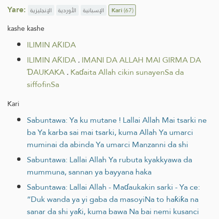
Yare:
الإنجليزية
الأوردية
الإسبانية
Kari
(67)
kashe kashe
ILIMIN AƘIDA
ILIMIN AƘIDA
.
IMANI DA ALLAH MAI GIRMA DA
ƊAUKAKA
.
Kaɗaita Allah cikin sunayenSa da
siffofinSa
Kari
Sabuntawa: Ya ku mutane ! Lallai Allah Mai tsarki ne
ba Ya karba sai mai tsarki, kuma Allah Ya umarci
muminai da abinda Ya umarci Manzanni da shi
Sabuntawa: Lallai Allah Ya rubuta kyakkyawa da
mummuna, sannan ya bayyana haka
Sabuntawa: Lallai Allah - Maɗaukakin sarki - Ya ce:
“Duk wanda ya yi gaba da masoyiNa to haƙiƙa na
sanar da shi yaƙi, kuma bawa Na bai nemi kusanci