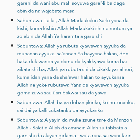
gareni da wani abu mafi soyuwa gareNi ba daga
abin da na wajabata masa
Sabuntawa: Lallai, Allah Madaukakin Sarki yana da
kishi, kuma kishin Allah Madaukaki shi ne mutum ya
zo abin da Allah Ya haramta a gare shi
Sabuntawa: Allah ya rubuta kyawawan ayyuka da
munanan ayyuka, sa'annan Ya bayyana hakan, don
haka duk wanda ya damu da kyakkyawa kuma bai
aikata shi ba, Allah ya rubuta shi da cikakkiyar alheri,
kuma idan yana da sha'awar hakan to ayyukansa
Allah ne yake rubutawa Yana da kyawawan ayyuka
goma zuwa sau ɗari bakwai sau da yawa
Sabuntawa: Allah ba ya duban jikinku, ko hotunanku,
sai dai ya kalli zukatanku da ayyukanku
Sabuntawa: A yayin da muke zaune tare da Manzon
Allah - Salatin Allah da amincin Allah su tabbata a
gare shi da alayan gidansa - wata rana sai wani farin