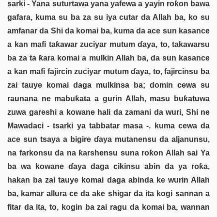
sarki - Yana suturtawa yana yafewa a yayin roƙon bawa
gafara, kuma su ba za su iya cutar da Allah ba, ko su
amfanar da Shi da komai ba, kuma da ace sun kasance
a kan mafi taƙawar zuciyar mutum ɗaya, to, takawarsu
ba za ta ƙara komai a mulkin Allah ba, da sun kasance
a kan mafi fajircin zuciyar mutum ɗaya, to, fajircinsu ba
zai tauye komai daga mulkinsa ba; domin cewa su
raunana ne mabuƙata a gurin Allah, masu buƙatuwa
zuwa gareshi a kowane hali da zamani da wuri, Shi ne
Mawadaci - tsarki ya tabbatar masa -. kuma cewa da
ace sun tsaya a bigire ɗaya mutanensu da aljanunsu,
na farkonsu da na ƙarshensu suna roƙon Allah sai Ya
ba wa kowane ɗaya daga cikinsu abin da ya roƙa,
hakan ba zai tauye komai daga abinda ke wurin Allah
ba, kamar allura ce da ake shigar da ita kogi sannan a
fitar da ita, to, kogin ba zai ragu da komai ba, wannan