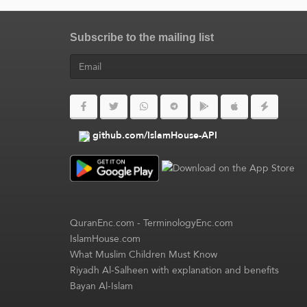
Subscribe to the mailing list
github.com/IslamHouse-API
QuranEnc.com
-
TerminologyEnc.com
IslamHouse.com
What Muslim Children Must Know
Riyadh Al-Salheen with explanation and benefits
Bayan Al-Islam