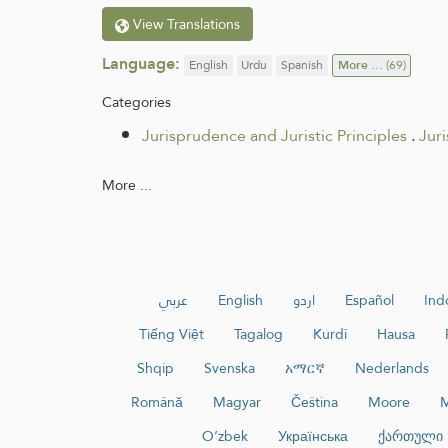
View Translations
Language:
English
Urdu
Spanish
More ...
(69)
Categories
Jurisprudence and Juristic Principles
.
Jur
More ...
عربي
English
اردو
Español
Ind
Tiếng Việt
Tagalog
Kurdî
Hausa
Shqip
Svenska
አማርኛ
Nederlands
Română
Magyar
Čeština
Moore
M
O‘zbek
Українська
ქართული