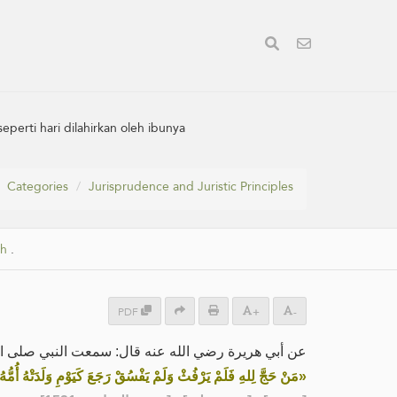
perti hari dilahirkan oleh ibunya
Categories
Jurisprudence and Juristic Principles
ah
.
PDF
+
-
عن أبي هريرة رضي الله عنه قال: سمعت النبي صلى ا:
مَنْ حَجَّ لِلهِ فَلَمْ يَرْفُثْ وَلَمْ يَفْسُقْ رَجَعَ كَيَوْمِ وَلَدَتْهُ أُمُّه»