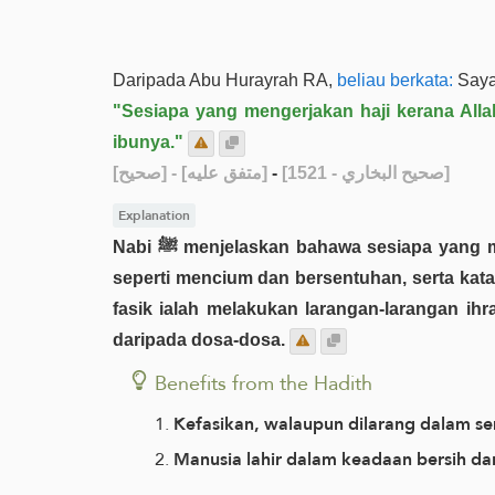
Daripada Abu Hurayrah RA,
beliau berkata:
"Sesiapa yang mengerjakan haji kerana Allah
ibunya."
[صحيح]
- [متفق عليه]
-
[صحيح البخاري - 1521]
Explanation
Nabi ﷺ menjelaskan bahawa sesiapa yang mengerjakan haji kerana Allah SWT dan tidak melakukan rafath, iaitu persetubuhan dan mukadimahnya
seperti mencium dan bersentuhan, serta kat
fasik ialah melakukan larangan-larangan ih
daripada dosa-dosa.
Benefits from the Hadith
Kefasikan, walaupun dilarang dalam s
Manusia lahir dalam keadaan bersih da