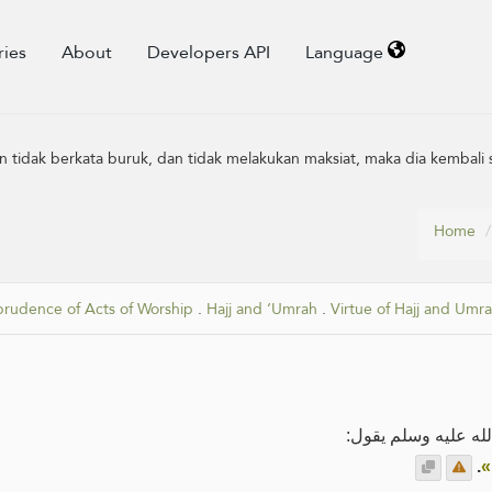
ries
About
Developers API
Language
 tidak berkata buruk, dan tidak melakukan maksiat, maka dia kembali se
Home
prudence of Acts of Worship
.
Hajj and ‘Umrah
.
Virtue of Hajj and Umr
لله عليه وسلم يقول
.
«ُ