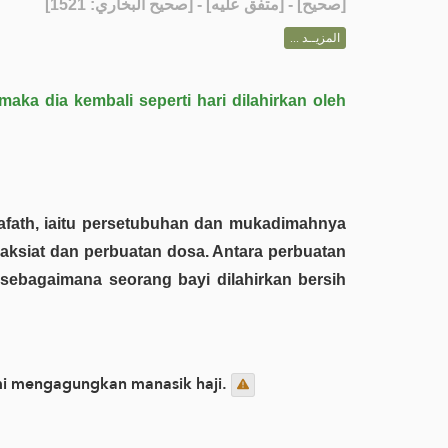
] - [متفق عليه] - [صحيح البخاري: 1521]
صحيح
[
المزيــد ...
aka dia kembali seperti hari dilahirkan oleh
aksiat dan perbuatan dosa. Antara perbuatan
 sebagaimana seorang bayi dilahirkan bersih
emi mengagungkan manasik haji.