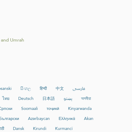
jj and Umrah
sanski
සිංහල
हिन्दी
中文
فارسی
ไทย
Deutsch
日本語
پښتو
অসমীয়া
Српски
Soomaali
тоҷикӣ
Kinyarwanda
Български
Azərbaycan
Ελληνικά
Akan
ाठी
Dansk
Kirundi
Kurmancî