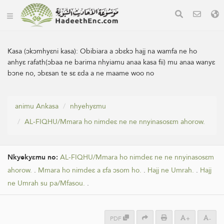
Kasa (ɔkɔmhyɛni kasa):
Obibiara a ɔbɛkɔ hajj na wamfa ne ho
anhyɛ rafath(ɔbaa ne barima nhyiamu anaa kasa fii) mu anaa wanyɛ
bɔne no, ɔbɛsan te sɛ ɛda a ne maame woo no
animu Ankasa
nhyehyɛmu
AL-FIQHU/Mmara ho nimdeɛ ne ne nnyinasosɛm ahorow.
Nkyekyɛmu no:
AL-FIQHU/Mmara ho nimdeɛ ne ne nnyinasosɛm
ahorow.
.
Mmara ho nimdeɛ a ɛfa ɔsom ho.
.
Hajj ne Umrah.
.
Hajj
ne Umrah su pa/Mfasou.
.
PDF
+
-