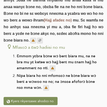
anhyɛ ɔbaa ne barima nhyiamu mu anaa kasa fii mu
anaa wanyɛ bɔne no, ɔbɛba fie na ne ho nni bɔne biara.
Bɔne no bi ne sɛ wobɛyɛ nneɛma a yɛabra wo wɔ ho no
wɔ berɛ a wowɔ ihram
(Hajj afadeɛ no)
mu. Sɛ wamfa ne
ho anhyɛ saa nneɛma yi mu a, ɔba fie firi hajj hɔ wɔ
berɛ a yɛde ne bɔne akyɛ no, sɛdeɛ abɔfra mono ho nni
bɔne biara no.
Mfasoɔ a ɛwɔ hadiisi no mu
Ɛmmom yɛbra bɔne wɔ berɛ biara mu, na ne
bra mu yɛ ketee wɔ hajj berɛ mu ɛnam hajj ho
amammerɛ no nti.
Nipa biara ho nni mfomsoɔ ne bɔne biara wɔ
berɛ a wɔwoo no no; na ɔnsoa afoforɔ bɔne
nso mma wɔn.
Kyerɛ nkyerɛaseɛ ahodoɔ no.