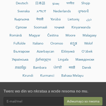
Deutsch
日本語
پښتو
অসমীয়া
Shqip
Svenska
አማርኛ
Nederlands
ગુજરાતી
Кыргызча
नेपाली
Yorùbá
Lietuvių
دری
Српски
Soomaali
тоҷикӣ
Kinyarwanda
Română
Magyar
Čeština
Moore
Malagasy
Fulfulde
Italiano
Oromoo
ಕನ್ನಡ
Wolof
Български
Azərbaycan
Ελληνικά
O‘zbek
Українська
ქართული
Lingala
Македонски
ភាសាខ្មែរ
Bambara
ਪੰਜਾਬੀ
मराठी
Dansk
Kirundi
Kurmancî
Bahasa Melayu
Twerɛ wo din wɔ nkrataa a wɔde resoma no mu.
Adwumayɔ so nwoma