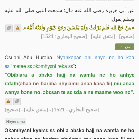
عن أبي هريرة رضي الله عنه قال: سمعت النبي صلى الله عليه
وسلم يقول:
.
«مَنْ حَجَّ لِلهِ فَلَمْ يَرْفُثْ وَلَمْ يَفْسُقْ رَجَعَ كَيَوْمِ وَلَدَتْهُ أُمُّهُ»
] - [متفق عليه] - [صحيح البخاري: 1521]
صحيح
[
المزيــد ...
Osuani Abu Huraira,
Nyankopɔn ani nnye ne ho kaa
sɛ:
"metee sɛ ɔkɔmhyɛni reka sɛ"
:
"Obibiara a ɔbɛkɔ hajj na wamfa ne ho anhyɛ
rafath
(ɔbaa ne barima nhyiamu anaa kasa fii)
mu anaa
wanyɛ bɔne no, ɔbɛsan te sɛ ɛda a ne maame woo no"
.
[صحيح]
- [متفق عليه]
-
[صحيح البخاري - 1521]
Nkyerɛ mu
Ɔkɔmhyɛni kyerɛɛ sɛ obi a ɔbɛkɔ hajj na wamfa ne ho