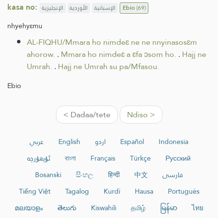
kasa no:
الإنجليزية
الأوردية
الإسبانية
Ebio
(69)
nhyehyɛmu
AL-FIQHU/Mmara ho nimdeɛ ne ne nnyinasosɛm
ahorow.
.
Mmara ho nimdeɛ a ɛfa ɔsom ho.
.
Hajj ne
Umrah.
.
Hajj ne Umrah su pa/Mfasou.
Ebio
< Dadaa/tete
Ndiso >
عربي
English
اردو
Español
Indonesia
ئۇيغۇرچە
বাংলা
Français
Türkçe
Русский
Bosanski
සිංහල
हिन्दी
中文
فارسی
Tiếng Việt
Tagalog
Kurdî
Hausa
Português
മലയാളം
తెలుగు
Kiswahili
தமிழ்
မြန်မာ
ไทย