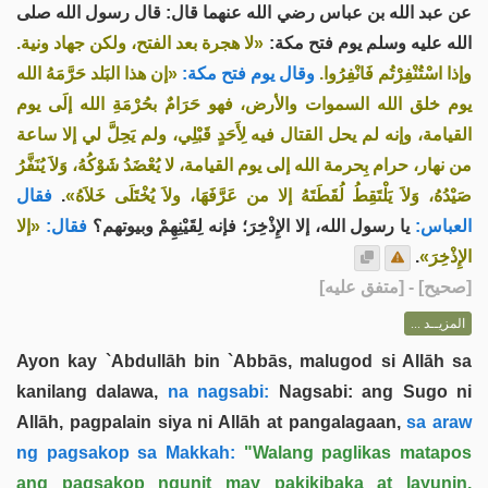
عن عبد الله بن عباس رضي الله عنهما قال: قال رسول الله صلى
الله عليه وسلم يوم فتح مكة:
«لا هجرة بعد الفتح، ولكن جهاد ونية.
وإذا اسْتُنْفِرْتُم فَانْفِرُوا.
وقال يوم فتح مكة:
«إن هذا البَلد حَرَّمَهُ الله
يوم خلق الله السموات والأرض، فهو حَرَامٌ بحُرْمَةِ الله إلَى يوم
القيامة، وإنه لم يحل القتال فيه لِأَحَدٍ قَبْلِي، ولم يَحِلَّ لي إلا ساعة
من نهار، حرام بِحرمة الله إلى يوم القيامة، لا يُعْضَدُ شَوْكُهُ، وَلاَ يُنَفَّرُ
فقال
.
صَيْدُهُ، وَلاَ يَلْتَقِطُ لُقَطَتَهُ إلا من عَرَّفَهَا، ولاَ يُخْتَلَى خَلاَهُ»
العباس:
يا رسول الله، إلا الإِذْخِرَ؛ فإنه لِقَيْنِهِمْ وبيوتهم؟
فقال:
«إلا
.
الإِذْخِرَ»
] - [متفق عليه]
صحيح
[
المزيــد ...
Ayon kay `Abdullāh bin `Abbās, malugod si Allāh sa
kanilang dalawa,
na nagsabi:
Nagsabi: ang Sugo ni
Allāh, pagpalain siya ni Allāh at pangalagaan,
sa araw
ng pagsakop sa Makkah:
"Walang paglikas matapos
ang pagsakop ngunit may pakikibaka at layunin.