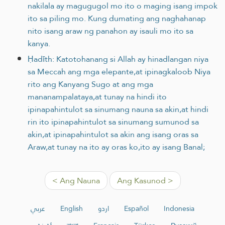
nakilala ay magugugol mo ito o maging isang impok
ito sa piling mo. Kung dumating ang naghahanap
nito isang araw ng panahon ay isauli mo ito sa
kanya.
Ḥadīth: Katotohanang si Allah ay hinadlangan niya
sa Meccah ang mga elepante,at ipinagkaloob Niya
rito ang Kanyang Sugo at ang mga
mananampalataya,at tunay na hindi ito
ipinapahintulot sa sinumang nauna sa akin,at hindi
rin ito ipinapahintulot sa sinumang sumunod sa
akin,at ipinapahintulot sa akin ang isang oras sa
Araw,at tunay na ito ay oras ko,ito ay isang Banal;
< Ang Nauna
Ang Kasunod >
عربي
English
اردو
Español
Indonesia