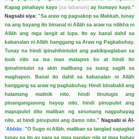
Kapag pinahayo kayo
[sa labanan]
ay humayo kayo."
Nagsabi siya:
"Sa araw ng pagsakop sa Makkah, tunay
na ang bayang ito binanal ni Allāh sa araw na nilikha ni
Allāh ang mga langit at lupa. Ito ay banal dahil sa
kabanalan ni Allāh hanggang sa Araw ng Pagkabuhay.
Tunay na hindi ipinahihintulot ang pakikipaglaban sa
loob nito sa isa man matapos ko at hindi ito
ipinahintulot sa akin malibang sa isang saglit sa
maghapon. Banal ito dahil sa kabanalan ni Allāh
hanggang sa araw ng pagkabuhay. Hindi binabakli ang
halamang matinik nito, hindi tinutugis ang
pinangangasong hayop nito, hindi pinupulot ang
mapupulot dito maliban ng sinumang nagpahayag
nito, at hindi pinuputol ang damo nito."
Nagsabi si Al-
`Abbās:
"O Sugo ni Allāh, maliban sa tanglad sapagkat
tunay na ito ay para sa mga panday nila at mga bahay