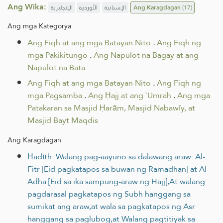
Ang Wika:
الإنجليزية
الأوردية
الإسبانية
Ang Karagdagan
(17)
Ang mga Kategorya
Ang Fiqh at ang mga Batayan Nito
.
Ang Fiqh ng
mga Pakikitungo
.
Ang Napulot na Bagay at ang
Napulot na Bata
Ang Fiqh at ang mga Batayan Nito
.
Ang Fiqh ng
mga Pagsamba
.
Ang Ḥajj at ang `Umrah
.
Ang mga
Patakaran sa Masjid Ḥarām, Masjid Nabawīy, at
Masjid Bayt Maqdis
Ang Karagdagan
Ḥadīth: Walang pag-aayuno sa dalawang araw: Al-
Fitr [Eid pagkatapos sa buwan ng Ramadhan] at Al-
Adha [Eid sa ika sampung-araw ng Hajj],At walang
pagdarasal pagkatapos ng Subh hanggang sa
sumikat ang araw,at wala sa pagkatapos ng Asr
hanggang sa paglubog,at Walang pagtitiyak sa