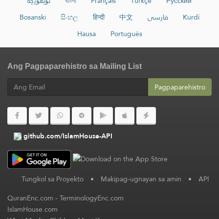
ئۇيغۇرچە
বাংলা
Français
Türkçe
Русский
Bosanski
සිංහල
हिन्दी
中文
فارسی
Kurdî
Hausa
Português
Ang Pagpaparehistro sa Mailing List
Pagpaparehistro
github.com/IslamHouse-API
Tungkol sa Proyekto
•
Makipag-ugnayan sa amin
•
API
QuranEnc.com
-
TerminologyEnc.com
IslamHouse.com