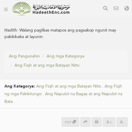
Ḥadīth:
Walang paglikas matapos ang pagsakop ngunit may
pakikibaka at layunin.
Ang Pangunahin
Ang mga Kategorya
Ang Fiqh at ang mga Batayan Nito
Ang Kategorya:
Ang Fiqh at ang mga Batayan Nito
.
Ang Fiqh
ng mga Pakikitungo
.
Ang Napulot na Bagay at ang Napulot na
Bata
.
PDF
+
-