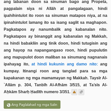
ang labanan doon sa sinuman bago ang Propeta,
pagpalain siya ni Allāh at pangalagaan, hindi
ipahihintulot ito roon sa sinuman matapos niya, at na
ipinahintulot lamang ito sa isang saglit sa maghapon.
Pagkatapos ay nanumbalik ang kabanalan nito.
Pagkatapos ay binanggit ang kabanalan ng Makkah,
na hindi babakliin ang tinik doon, hindi tutugisin ang
ang hayop na napangangaso roon, hindi pupulutin
ang mapupulot doon maliban sa sinumang nagnanais
ipahayag ito,
at hindi kukunin ang damo nito:
ang
kumpay. Itinangi roon ang tanglad para sa mga
kapakanan ng mga mamamayan ng Makkah. Taysīr Al-
`Allām p. 304, Tanbīh Al-Afhām 3/515, at Ta’sīs Al-
Aḥkām Sharḥ Ḥadīth numero 3/351.
Ang Paglalahad ng mga Salin