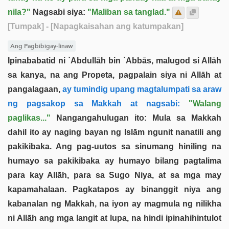
nila?"
Nagsabi siya:
"Maliban sa tanglad."
[Tumpak]
- [Napagkaisahan ang katumpakan]
Ang Pagbibigay-linaw
Ipinababatid ni `Abdullāh bin `Abbās, malugod si Allāh
sa kanya, na ang Propeta, pagpalain siya ni Allāh at
pangalagaan,
ay tumindig upang magtalumpati sa araw
ng pagsakop sa Makkah at nagsabi:
"Walang
paglikas..."
Nangangahulugan ito: Mula sa Makkah
dahil ito ay naging bayan ng Islām ngunit nanatili ang
pakikibaka. Ang pag-uutos sa sinumang hiniling na
humayo sa pakikibaka ay humayo bilang pagtalima
para kay Allāh, para sa Sugo Niya, at sa mga may
kapamahalaan. Pagkatapos ay binanggit niya ang
kabanalan ng Makkah, na iyon ay magmula ng nilikha
ni Allāh ang mga langit at lupa, na hindi ipinahihintulot