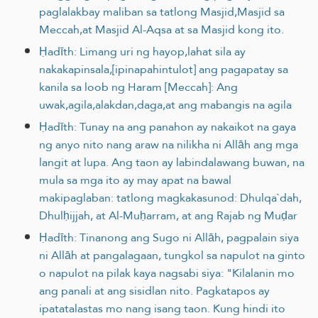
paglalakbay maliban sa tatlong Masjid,Masjid sa
Meccah,at Masjid Al-Aqsa at sa Masjid kong ito.
Ḥadīth: Limang uri ng hayop,lahat sila ay
nakakapinsala,[ipinapahintulot] ang pagapatay sa
kanila sa loob ng Haram [Meccah]: Ang
uwak,agila,alakdan,daga,at ang mabangis na agila
Ḥadīth: Tunay na ang panahon ay nakaikot na gaya
ng anyo nito nang araw na nilikha ni Allāh ang mga
langit at lupa. Ang taon ay labindalawang buwan, na
mula sa mga ito ay may apat na bawal
makipaglaban: tatlong magkakasunod: Dhulqa`dah,
Dhulḥijjah, at Al-Muḥarram, at ang Rajab ng Muḍar
Ḥadīth: Tinanong ang Sugo ni Allāh, pagpalain siya
ni Allāh at pangalagaan, tungkol sa napulot na ginto
o napulot na pilak kaya nagsabi siya: "Kilalanin mo
ang panali at ang sisidlan nito. Pagkatapos ay
ipatatalastas mo nang isang taon. Kung hindi ito