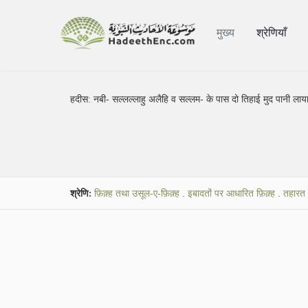
मुख्य
श्रेणियाँ
हदीस:
नबी- सल्लल्लाहु अलैहि व सल्लम- के पास दो तिहाई मुद पानी लाय
श्रेणि:
फ़िक़्ह तथा उसूल-ए-फ़िक़्ह
.
इबादतों पर आधारित फ़िक़्ह
.
तहारत (