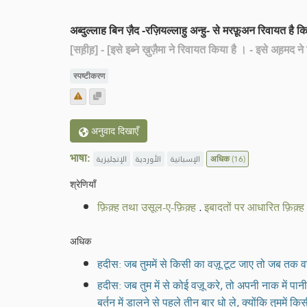
अब्दुल्लाह बिन ज़ैद -रज़ियल्लाहु अन्हु- से मरफ़ूअन रिवायत ह
[सह़ीह़]
- [इसे इब्ने ख़ुज़ैमा ने रिवायत किया है । - इसे अह़मद 
स्पष्टीकरण
अनुवाद दिखाएँ
भाषा:
الإنجليزية
الأوردية
الإسبانية
अधिक
(16)
श्रेणियाँ
फ़िक़्ह तथा उसूल-ए-फ़िक़्ह
.
इबादतों पर आधारित फ़िक़्ह
अधिक
हदीस: जब तुममें से किसी का वज़ू टूट जाए तो जब तक 
हदीस: जब तुम में से कोई वज़ू करे, तो अपनी नाक में पान
बर्तन में डालने से पहले तीन बार धो ले, क्योंकि तुममे