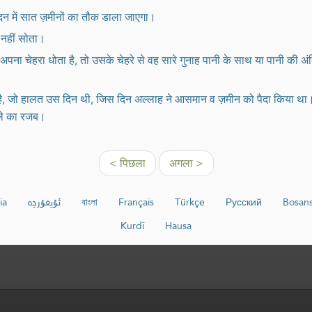
दन में सात ज़मीनों का तौक डाला जाएगा।
ल नहीं सोता।
अपना चेहरा धोता है, तो उसके चेहरे से वह सारे गुनाह पानी के साथ या पानी की 
ो हालत उस दिन थी, जिस दिन अल्लाह ने आसमान व ज़मीन को पैदा किया था। साल 
़बीले का रजब।
< पिछला
अगला >
ia
ئۇيغۇرچە
বাংলা
Français
Türkçe
Русский
Bosans
Kurdî
Hausa