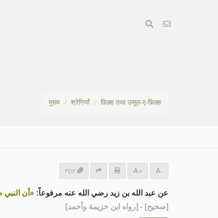
मुख्य
श्रेणियाँ
फ़िक़्ह तथा उसूल-ए-फ़िक़्ह
PDF
+
-
عن عبد الله بن زيد رضي الله عنه مرفوعاً:
أن النبي صلى »
] - [رواه ابن خزيمة وأحمد]
صحيح
[