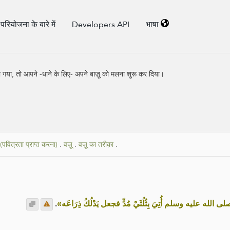
परियोजना के बारे में
Developers API
भाषा
ा गया, तो आपने -धाने के लिए- अपने बाज़ू को मलना शुरू कर दिया।
पवित्रता प्राप्त करना)
.
वज़ू
.
वज़ू का तरीक़ा
.
.
«الله عليه وسلم أُتِيَ بِثُلُثَيْ مُدٍّ فجعل يَدْلُكُ ذِرَاعَه