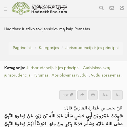
Hadithas:
ir atliko tokį apsiplovimą kaip Pranašas
Pagrindinis
Kategorijos
Jurisprudencija ir jos principai
Kategorija:
Jurisprudencija ir jos principai
.
Garbinimo aktų
jurisprudencija
.
Tyrumas
.
Apsiplovimas (vudu)
.
Vudū aprašymas
.
PDF
+
-
عَنْ يحيى بنِ عُمَارةَ المَازِنِيِّ قَالَ:
شَهِدْتُ عَمْرَو بْنَ أَبِي حَسَنٍ سَأَلَ عَبْدَ اللَّهِ بْنَ زَيْدٍ، عَنْ وُضُوءِ النَّبِيِّ
صَلَّى اللهُ عَلَيْهِ وَسَلَّمَ فَدَعَا بِتَوْرٍ مِنْ مَاءٍ، فَتَوَضَّأَ لَهُمْ وُضُوءَ النَّبِيِّ