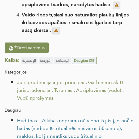
apsiplovimo tvarkos, nurodytos hadise.
Veido ribos tęsiasi nuo natūralios plaukų linijos
iki barzdos apačios ir smakro išilgai bei tarp
ausų skersai.
Žiūrėti vertimus
Kalba:
الإنجليزية
الأوردية
الإسبانية
Daugiau
(58)
Kategorijos
Jurisprudencija ir jos principai
.
Garbinimo aktų
jurisprudencija
.
Tyrumas
.
Apsiplovimas (vudu)
.
Vudū aprašymas
Daugiau
Hadithas: „Allahas nepriima nė vieno iš jūsų, esančio
hadas (nedidelės ritualinės nešvaros būsenoje),
maldos, kol jis neatliks vudu (ritualinio