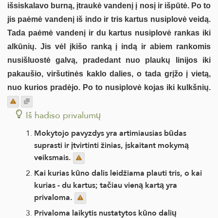
išsiskalavo burną, įtraukė vandenį į nosį ir išpūtė. Po to
jis paėmė vandenį iš indo ir tris kartus nusiplovė veidą.
Tada paėmė vandenį ir du kartus nusiplovė rankas iki
alkūnių. Jis vėl įkišo ranką į indą ir abiem rankomis
nusišluostė galvą, pradedant nuo plaukų linijos iki
pakaušio, viršutinės kaklo dalies, o tada grįžo į vietą,
nuo kurios pradėjo. Po to nusiplovė kojas iki kulkšnių.
Iš hadiso privalumų
Mokytojo pavyzdys yra artimiausias būdas
suprasti ir įtvirtinti žinias, įskaitant mokymą
veiksmais.
Kai kurias kūno dalis leidžiama plauti tris, o kai
kurias - du kartus; tačiau vieną kartą yra
privaloma.
Privaloma laikytis nustatytos kūno dalių