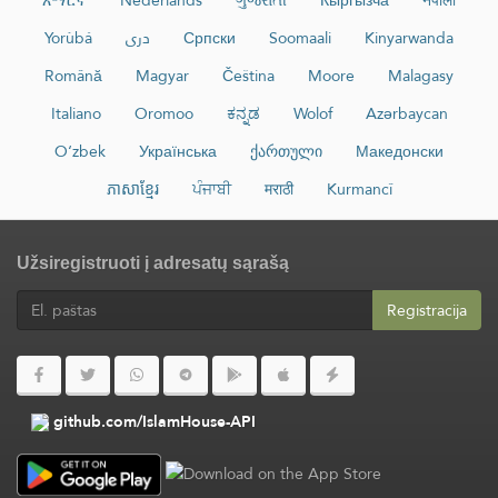
Yorùbá
دری
Српски
Soomaali
Kinyarwanda
Română
Magyar
Čeština
Moore
Malagasy
Italiano
Oromoo
ಕನ್ನಡ
Wolof
Azərbaycan
O‘zbek
Українська
ქართული
Македонски
ភាសាខ្មែរ
ਪੰਜਾਬੀ
मराठी
Kurmancî
Užsiregistruoti į adresatų sąrašą
Registracija
github.com/IslamHouse-API