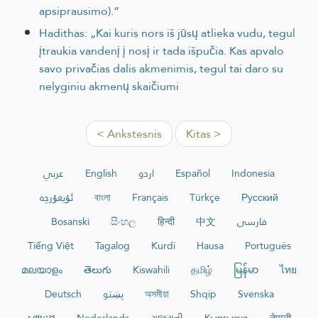
apsiprausimo).“
Hadithas: „Kai kuris nors iš jūsų atlieka vudu, tegul
įtraukia vandenį į nosį ir tada išpučia. Kas apvalo
savo privačias dalis akmenimis, tegul tai daro su
nelyginiu akmenų skaičiumi
< Ankstesnis
Kitas >
عربي
English
اردو
Español
Indonesia
ئۇيغۇرچە
বাংলা
Français
Türkçe
Русский
Bosanski
සිංහල
हिन्दी
中文
فارسی
Tiếng Việt
Tagalog
Kurdî
Hausa
Português
മലയാളം
తెలుగు
Kiswahili
தமிழ்
မြန်မာ
ไทย
Deutsch
پښتو
অসমীয়া
Shqip
Svenska
አማርኛ
Nederlands
ગુજરાતી
Кыргызча
नेपाली