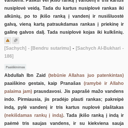
vandens. Paskui vėl įkišo ranką į vandenį ir tris kartus
nusiplovė veidą. Tada du kartus nusiplovė rankas iki
alkūnių, po to įkišo ranką į vandenį ir nusišluostė
galvą, vieną kartą patraukdamas rankas į priekinę ir
galinę galvos dalį. Tada nusiplovė kojas iki kulkšnių.
[Sachych]
- [Bendru sutarimu]
-
[Sachych Al-Bukhari -
186]
Paaiškinimas
Abdullah Ibn Zaid
(tebūnie Allahas juo patenkintas)
paaiškino gestais, kaip Pranašas
(ramybė ir Allaho
palaima jam)
prausdavosi. Jis paprašė mažo vandens
indo. Pirmiausia, jis pradėjo plauti rankas; pakreipė
indą, pylė vandenį ir tris kartus nuplovė plaštakas
(nekišdamas rankų į indą)
. Tada įkišo ranką į indą ir
paėmė tris saujas vandens, ir su kiekviena sauja