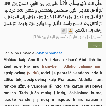
صَلَّى اللهُ عَلَيْهِ وَسَلَّمَ، فَأَكْفَأَ عَلَى يَدِهِ مِنَ التَّوْرِ، فَغَسَلَ يَدَيْهِ ثَلاَثًا،
ثُمَّ أَدْخَلَ يَدَهُ فِي التَّوْرِ، فَمَضْمَضَ وَاسْتَنْشَقَ وَاسْتَنْثَرَ، ثَلاَثَ غَرَفَاتٍ،
ثُمَّ أَدْخَلَ يَدَهُ فَغَسَلَ وَجْهَهُ ثَلاَثًا، ثُمَّ غَسَلَ يَدَيْهِ مَرَّتَيْنِ إِلَى المِرْفَقَيْنِ،
ثُمَّ أَدْخَلَ يَدَهُ فَمَسَحَ رَأْسَهُ، فَأَقْبَلَ بِهِمَا وَأَدْبَرَ مَرَّةً وَاحِدَةً، ثُمَّ غَسَلَ
رِجْلَيْهِ إِلَى الكَعْبَيْنِ.
] - [متفق عليه] - [صحيح البخاري: 186]
صحيح
[
المزيــد ...
Jahja Ibn Umara Al-
Mazini pranešė:
Mačiau, kaip Amr Ibn Abi Hasan klausė Abdullah Ibn
Zaid apie Pranašo
(ramybė ir Allaho palaima jam)
apsiplovimą
(vudu)
, todėl jis paprašė vandens indo ir
atliko tokį apsiplovimą kaip Pranašas. Abdullah ant
rankos užpylė vandens iš indo, tris kartus nusiplovė
rankas. Tada įkišo ranką į indą, išsiskalavo burną,
įtraukė vandenį į nosį ir išpūtė, trimis saujomis