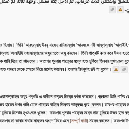
تَنْشَقَ وَاسْتَنْثَرَ، ثَلاَثَ غَرَفَاتٍ، ثُمَّ أَدْخَلَ يَدَهُ فَغَسَلَ وَجْهَهُ ثَلاَثًا، ثُمَّ غَسَلَ ي
ْنِ
 ছিলাম। তিনি ‘আবদুল্লাহ ইবনু যায়েদ রাদিয়াল্লাহু ‘আনহুকে নবী সাল্লাল্লাহু ‘আলাইহি
লাল্লাহু ‘আলাইহি ওয়াসাল্লামের অযুর মতো অযু করলেন। তিনি পাত্রটি কাত করে উভয় হাতে
ে পানি দিয়ে তা ঝাড়লেন। অতঃপর পুনরায় পাত্রের মধ্যে হাত ঢুকিয়ে তিনবার মুখমণ্ডল ধুল
উভয় হাত সামনে থেকে পেছনে নিয়ে মাসেহ করলেন। তারপর টাখনুসহ দুই পা ধুলেন।
ইহি ওয়াসাল্লামের অযুর পদ্ধতি এ হাদীসে বাস্তব চিত্রে বর্ণনা করেছেন। প্রথমত তিনি পান
হাতের উপর পানি ঢেলে পাত্রের বাহিরে তিনবার তালুদ্বয় ধুয়ে ফেলেন। তারপর পাত্রের ম
ুকিয়ে তিনবার মুখমণ্ডল ধুলেন। অতঃপর পুনরায় পাত্রের মধ্যে হাত ঢুকিয়ে উভয় হাত কনুই 
, অতঃপর তা আবার মাথার সামনের অংশে ফিরে এনে
(সম্পূর্ণ মাথা)
মাসেহ করলেন। অতঃপর টাখন