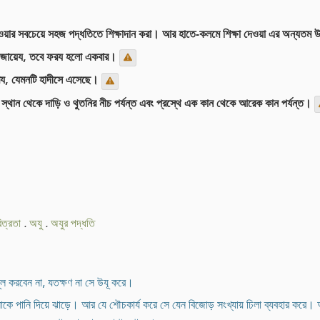
থে যাওয়ার সবচেয়ে সহজ পদ্ধতিতে শিক্ষাদান করা। আর হাতে-কলমে শিক্ষা দেওয়া এর অন্যত
রা জায়েয, তবে ফরয হলো একবার।
ফরয, যেমনটি হাদীসে এসেছে।
োর স্থান থেকে দাড়ি ও থুতনির নীচ পর্যন্ত এবং প্রস্থে এক কান থেকে আরেক কান পর্যন্ত।
িত্রতা
.
অযু
.
অযুর পদ্ধতি
ল করবেন না, যতক্ষণ না সে উযূ করে।
নাকে পানি দিয়ে ঝাড়ে। আর যে শৌচকার্য করে সে যেন বিজোড় সংখ্যায় ঢিলা ব্যবহার করে