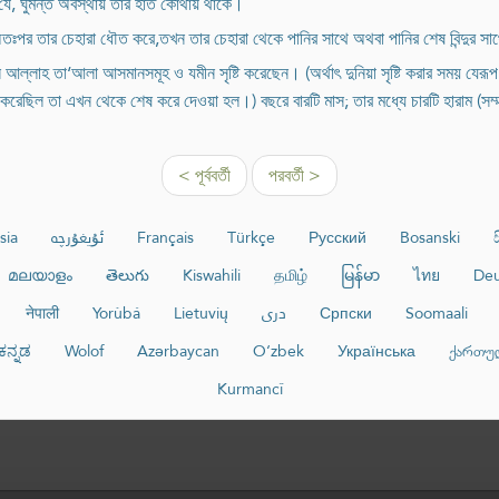
া যে, ঘুমন্ত অবস্থায় তার হাত কোথায় থাকে।
অতঃপর তার চেহারা ধৌত করে,তখন তার চেহারা থেকে পানির সাথে অথবা পানির শেষ বিন্দুর সাথ
 আল্লাহ তা‘আলা আসমানসমূহ ও যমীন সৃষ্টি করেছেন। (অর্থাৎ দুনিয়া সৃষ্টি করার সময় যেরূ
েছিল তা এখন থেকে শেষ করে দেওয়া হল।) বছরে বারটি মাস; তার মধ্যে চারটি হারাম (সম্
< পূর্ববর্তী
পরবর্তী >
sia
ئۇيغۇرچە
Français
Türkçe
Русский
Bosanski
മലയാളം
తెలుగు
Kiswahili
தமிழ்
မြန်မာ
ไทย
Deu
नेपाली
Yorùbá
Lietuvių
دری
Српски
Soomaali
ಕನ್ನಡ
Wolof
Azərbaycan
O‘zbek
Українська
ქართუ
Kurmancî