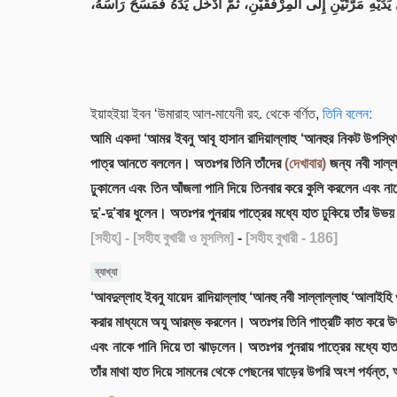
َدَيْهِ مَرَّتَيْنِ إِلَى المِرْفَقَيْنِ، ثُمَّ أَدْخَلَ يَدَهُ فَمَسَحَ رَأْسَهُ
ইয়াহইয়া ইবন ‘উমারাহ আল-মাযেনী রহ. থেকে বর্ণিত,
তিনি বলেন:
আমি একদা ‘আমর ইবনু আবূ হাসান রাদিয়াল্লাহু ‘আনহুর নিকট উপস্থিত
পাত্র আনতে বললেন। অতঃপর তিনি তাঁদের
(দেখাবার)
জন্য নবী সাল্
ঢুকালেন এবং তিন আঁজলা পানি দিয়ে তিনবার করে কুলি করলেন এবং নাক
দু’-দু’বার ধুলেন। অতঃপর পুনরায় পাত্রের মধ্যে হাত ঢুকিয়ে তাঁর 
[সহীহ]
- [সহীহ বুখারী ও মুসলিম]
-
[সহীহ বুখারী - 186]
ব্যাখ্যা
‘আবদুল্লাহ ইবনু যায়েদ রাদিয়াল্লাহু ‘আনহু নবী সাল্লাল্লাহু ‘আলা
করার মাধ্যমে অযু আরম্ভ করলেন। অতঃপর তিনি পাত্রটি কাত করে উভয় 
এবং নাকে পানি দিয়ে তা ঝাড়লেন। অতঃপর পুনরায় পাত্রের মধ্যে হাত ঢ
তাঁর মাথা হাত দিয়ে সামনের থেকে পেছনের ঘাড়ের উপরি অংশ পর্যন্ত