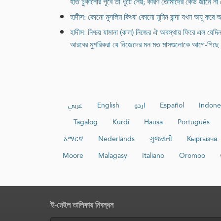
হাত ঢুকানোর পূর্বে তা ধুয়ে নেয়; কারণ তোমাদের কেউ জানে ন
হাদীস: কোনো মুসলিম কিংবা কোনো মুমিন বান্দা যখন অযু করে 
হাদীস: নিশ্চয় যামানা (কাল) নিজের ঐ অবস্থায় ফিরে এল যেদিন
আরবের মুশরিকরা যে নিজেদের মন মত মাসগুলোকে আগে-পিছে কর
عربي
English
اردو
Español
Indone
Tagalog
Kurdî
Hausa
Português
አማርኛ
Nederlands
ગુજરાતી
Кыргызча
Moore
Malagasy
Italiano
Oromoo
ই-মেইল তালিকায় নিবন্ধন