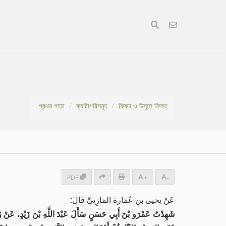
প্রথম পাতা
ক্যাটাগরিসমূহ
ফিকহ ও উসূলে ফিকহ
PDF
+
-
عَنْ يحيى بنِ عُمَارةَ المَازِنِيِّ قَالَ:
شَهِدْتُ عَمْرَو بْنَ أَبِي حَسَنٍ سَأَلَ عَبْدَ اللَّهِ بْنَ زَيْدٍ، عَنْ وُضُو،