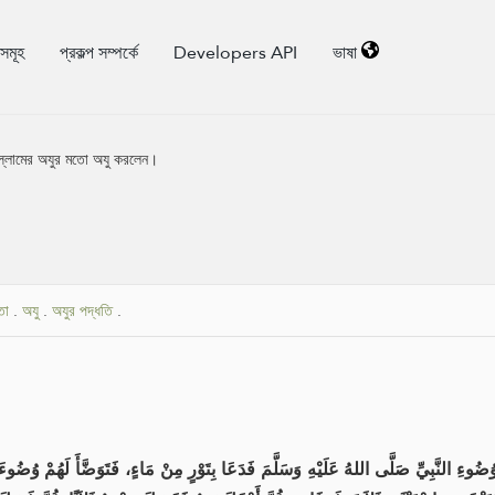
িসমূহ
প্রকল্প সম্পর্কে
Developers API
ভাষা
সাল্লামের অযুর মতো অযু করলেন।
তা
.
অযু
.
অযুর পদ্ধতি
.
ءِ النَّبِيِّ صَلَّى اللهُ عَلَيْهِ وَسَلَّمَ فَدَعَا بِتَوْرٍ مِنْ مَاءٍ، فَتَوَضَّأَ لَهُمْ وُضُوءَ ال