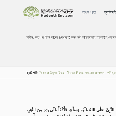
প্রথম পাতা
ক্যাটাগর
হাদীস:
অতঃপর তিনি তাঁদের (দেখাবার) জন্য নবী সাল্লাল্লাহু ‘আলাইহি ওয়া
ক্যাটাগরি:
ফিকহ ও উসূলে ফিকহ
.
ইবাদত বিষয়ক মাসআল-মাসায়েল
.
পবিত্র
نَّبِيِّ صَلَّى اللهُ عَلَيْهِ وَسَلَّمَ، فَأَكْفَأَ عَلَى يَدِهِ مِنَ التَّوْرِ