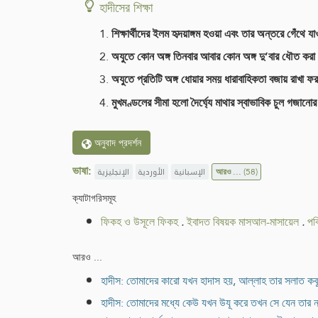
হাদীসের শিক্ষা
শিক্ষার্থীদের ইলম হৃদয়াঙ্গম হওয়া এবং তার অন্তরে গেঁ
অযুতে কোন অঙ্গ তিনবার আবার কোন অঙ্গ দু’বার ধৌত ক
অযুতে প্রতিটি অঙ্গ ধোয়ার সময় ধারাবাহিকতা বজায় রাখা 
মুখমণ্ডলের সীমা হলো দৈর্ঘ্যে মাথার স্বাভাবিক চুল গজান
অনুবাদ প্রদর্শন
ভাষা:
الإنجليزية
الأوردية
الإسبانية
আরও ...
(58)
ক্যাটাগরিসমূহ
ফিকহ ও উসূলে ফিকহ
.
ইবাদত বিষয়ক মাসআল-মাসায়েল
.
পব
আরও ...
হাদীস: তোমাদের কারো যখন হাদাস হয়, আল্লাহ তার সলাত কবূ
হাদীস: তোমাদের মধ্যে কেউ যখন উযূ করে তখন সে যেন তার 