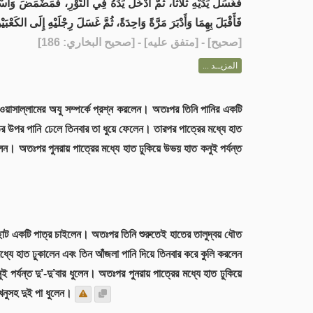
فَغَسَلَ يَدَيْهِ ثَلاَثًا، ثُمَّ أَدْخَلَ يَدَهُ فِي التَّوْرِ، فَمَضْمَضَ وَاسْ،
فَأَقْبَلَ بِهِمَا وَأَدْبَرَ مَرَّةً وَاحِدَةً، ثُمَّ غَسَلَ رِجْلَيْهِ إِلَى الكَعْبَي.
] - [متفق عليه] - [صحيح البخاري: 186]
صحيح
[
المزيــد ...
 ওয়াসাল্লামের অযু সম্পর্কে প্রশ্ন করলেন। অতঃপর তিনি পানির একটি
র উপর পানি ঢেলে তিনবার তা ধুয়ে ফেলেন। তারপর পাত্রের মধ্যে হাত
েন। অতঃপর পুনরায় পাত্রের মধ্যে হাত ঢুকিয়ে উভয় হাত কনুই পর্যন্ত
ির ছোট একটি পাত্র চাইলেন। অতঃপর তিনি শুরুতেই হাতের তালুদ্বয় ধৌত
ধ্যে হাত ঢুকালেন এবং তিন আঁজলা পানি দিয়ে তিনবার করে কুলি করলেন
পর্যন্ত দু’-দু’বার ধুলেন। অতঃপর পুনরায় পাত্রের মধ্যে হাত ঢুকিয়ে
ুসহ দুই পা ধুলেন।