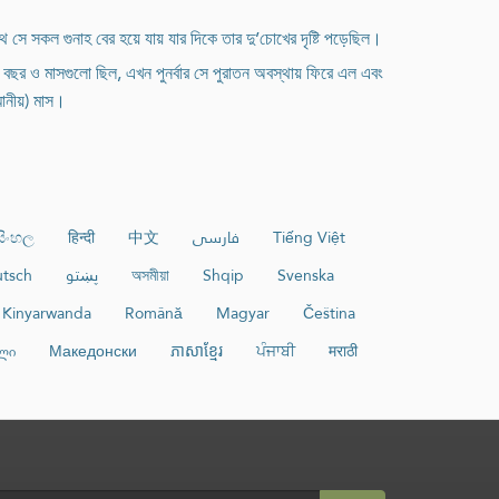
ে সে সকল গুনাহ বের হয়ে যায় যার দিকে তার দু’চোখের দৃষ্টি পড়েছিল।
প বছর ও মাসগুলো ছিল, এখন পুনর্বার সে পুরাতন অবস্থায় ফিরে এল এবং
মানীয়) মাস।
සිංහල
हिन्दी
中文
فارسی
Tiếng Việt
tsch
پښتو
অসমীয়া
Shqip
Svenska
Kinyarwanda
Română
Magyar
Čeština
ლი
Македонски
ភាសាខ្មែរ
ਪੰਜਾਬੀ
मराठी