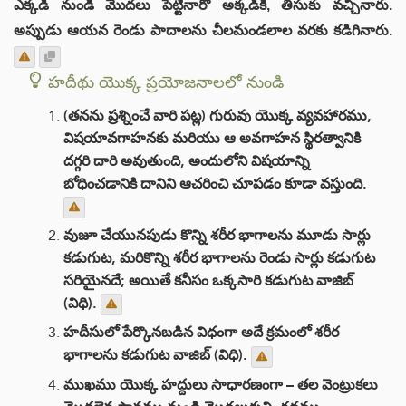
ఎక్కడి నుండి మొదలు పెట్టినారో అక్కడికి, తీసుకు వచ్చినారు.
అప్పుడు ఆయన రెండు పాదాలను చీలమండలాల వరకు కడిగినారు.
హదీథు యొక్క ప్రయోజనాలలో నుండి
(తనను ప్రశ్నించే వారి పట్ల) గురువు యొక్క వ్యవహారము,
విషయావగాహనకు మరియు ఆ అవగాహన స్థిరత్వానికి
దగ్గరి దారి అవుతుంది, అందులోని విషయాన్ని
బోధించడానికి దానిని ఆచరించి చూపడం కూడా వస్తుంది.
వుజూ చేయునపుడు కొన్ని శరీర భాగాలను మూడు సార్లు
కడుగుట, మరికొన్ని శరీర భాగాలను రెండు సార్లు కడుగుట
సరియైనదే; అయితే కనీసం ఒక్కసారి కడుగుట వాజిబ్
(విధి).
హదీసులో పేర్కొనబడిన విధంగా అదే క్రమంలో శరీర
భాగాలను కడుగుట వాజిబ్ (విధి).
ముఖము యొక్క హద్దులు సాధారణంగా – తల వెంట్రుకలు