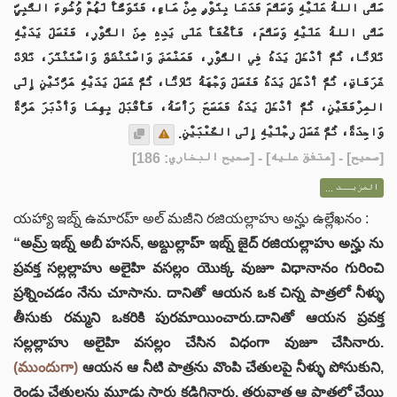
صَلَّى اللهُ عَلَيْهِ وَسَلَّمَ فَدَعَا بِتَوْرٍ مِنْ مَاءٍ، فَتَوَضَّأَ لَهُمْ وُضُوءَ النَّبِيِّ
صَلَّى اللهُ عَلَيْهِ وَسَلَّمَ، فَأَكْفَأَ عَلَى يَدِهِ مِنَ التَّوْرِ، فَغَسَلَ يَدَيْهِ
ثَلاَثًا، ثُمَّ أَدْخَلَ يَدَهُ فِي التَّوْرِ، فَمَضْمَضَ وَاسْتَنْشَقَ وَاسْتَنْثَرَ، ثَلاَثَ
غَرَفَاتٍ، ثُمَّ أَدْخَلَ يَدَهُ فَغَسَلَ وَجْهَهُ ثَلاَثًا، ثُمَّ غَسَلَ يَدَيْهِ مَرَّتَيْنِ إِلَى
المِرْفَقَيْنِ، ثُمَّ أَدْخَلَ يَدَهُ فَمَسَحَ رَأْسَهُ، فَأَقْبَلَ بِهِمَا وَأَدْبَرَ مَرَّةً
وَاحِدَةً، ثُمَّ غَسَلَ رِجْلَيْهِ إِلَى الكَعْبَيْنِ.
] - [متفق عليه] - [صحيح البخاري: 186]
صحيح
[
المزيــد ...
యహ్యా ఇబ్న్ ఉమారహ్ అల్ మజీని రజియల్లాహు అన్హు ఉల్లేఖనం :
“అమ్ర్ ఇబ్న్ అబీ హసన్, అబ్దుల్లాహ్ ఇబ్న్ జైద్ రజియల్లాహు అన్హు ను
ప్రవక్త సల్లల్లాహు అలైహి వసల్లం యొక్క వుజూ విధానానం గురించి
ప్రశ్నించడం నేను చూసాను. దానితో ఆయన ఒక చిన్న పాత్రలో నీళ్ళు
తీసుకు రమ్మని ఒకరికి పురమాయించారు.దానితో ఆయన ప్రవక్త
సల్లల్లాహు అలైహి వసల్లం చేసిన విధంగా వుజూ చేసినారు.
(ముందుగా)
ఆయన ఆ నీటి పాత్రను వొంపి చేతులపై నీళ్ళు పోసుకుని,
రెండు చేతులను మూడు సార్లు కడిగినారు. తరువాత ఆ పాత్రలో చేయి