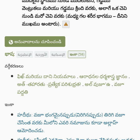
మొదలైన స్థానము నుండి మొదలుకుని, గడ్డము
వెంట్రుకలు మరియు గడ్డము క్రింది వరకు, అలాగే ఒక చెవి
నుండి మరో చెవి వరకు (మధ్య గల శరీర భాగము – దీనిని
ముఖము అంటారు).
అనువాదాలను చూపించండి
భాష:
الإنجليزية
الأوردية
الإسبانية
ఇంకా
(58)
వర్గీకరణలు
ఫిఖ్ మరియు దాని నియమాలు
.
ఆరాధనల ధర్మశాస్త్ర జ్ఞానం
.
అత్ -తహారతు -ప్రత్యేక పరిశుభ్రత!
.
అల్ వుజూ'ఉ
.
వజూ
పద్దతి
ఇంకా
హదీథు: వజూ భంగమైనప్పుడు(విరిగినప్పుడు) తిరిగి వజూ
చేసేంత వరకు.మీలోని ఎవరి నమాజును కూడా అల్లాహ్
ఆమోదించడు.