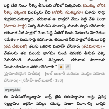
పెట్టి చేతి నిండా నీళ్ళు తీసుకుని నోటిలో పుక్కిలించి,
(ముక్కు లోనికి
నీళ్ళు ఎక్కించి)
ముక్కును చీది
(నోటినీ, ముక్కునూ)
మూడు సార్లు
శుభ్రపరుచుకున్నారు. తరువాత ఆ పాత్రలో చేయి పెట్టి చేతి నిండా
(మూడు సార్లు)
నీళ్ళు తీసుకుని ముఖాన్ని మూడు సార్లు కడిగినారు;
తరువాత నీటి పాత్రలో చేయి పెట్టి, నీటితో రెండు చేతులను మోచేతుల
సమేతంగా రెండుసార్లు కడిగినారు; తరువాత నీటి పాత్రలో చేతులు పెట్టి
(తడి చేతులతో)
తలను ఒకసారి మసాహ్ చేసినారు
(తడిమినారు)
–
చేతులను తల ముందు భాగము నుండి వెనుకకు తీసుకు వెళ్ళి,
వెనుకనుండి ముందుకు తెచ్చినారు. తరువాత పాదాలను
చీలమండలముల వరకు కడిగినారు.”
[ప్రామాణికమైన హదీథు]
- [అల్ బుఖారీ మరియు ముస్లిం నమోదు
చేసినారు]
-
[సహీహ్ అల్ బుఖారీ - 186]
వ్యాఖ్యానము
ఈ హదీసులోఅబ్దుల్లాహ్ ఇబ్న్ జైద్ రజియల్లాహు అన్హు ప్రవక్త
సల్లల్లాహు అలైహి వసల్లం యొక్క వుజూ విధానాన్ని వాస్తవ