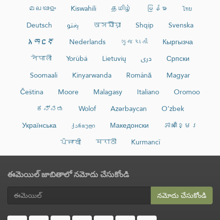
മലയാളം
Kiswahili
தமிழ்
မြန်မာ
ไทย
Deutsch
پښتو
অসমীয়া
Shqip
Svenska
አማርኛ
Nederlands
ગુજરાતી
Кыргызча
नेपाली
Yorùbá
Lietuvių
دری
Српски
Soomaali
Kinyarwanda
Română
Magyar
Čeština
Moore
Malagasy
Italiano
Oromoo
ಕನ್ನಡ
Wolof
Azərbaycan
O‘zbek
Українська
ქართული
Македонски
ភាសាខ្មែរ
ਪੰਜਾਬੀ
मराठी
Kurmancî
ఈమెయిల్ జాబితాలో నమోదు చేసుకోండి
నమోదు చేసుకోండి