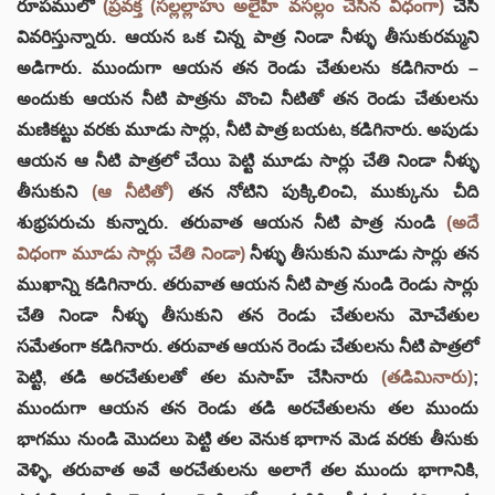
రూపములో
(ప్రవక్త (సల్లల్లాహు అలైహి వసల్లం చేసిన విధంగా)
చేసి
వివరిస్తున్నారు. ఆయన ఒక చిన్న పాత్ర నిండా నీళ్ళు తీసుకురమ్మని
అడిగారు. ముందుగా ఆయన తన రెండు చేతులను కడిగినారు –
అందుకు ఆయన నీటి పాత్రను వొంచి నీటితో తన రెండు చేతులను
మణికట్టు వరకు మూడు సార్లు, నీటి పాత్ర బయట, కడిగినారు. అపుడు
ఆయన ఆ నీటి పాత్రలో చేయి పెట్టి మూడు సార్లు చేతి నిండా నీళ్ళు
తీసుకుని
(ఆ నీటితో)
తన నోటిని పుక్కిలించి, ముక్కును చీది
శుభ్రపరుచు కున్నారు. తరువాత ఆయన నీటి పాత్ర నుండి
(అదే
విధంగా మూడు సార్లు చేతి నిండా)
నీళ్ళు తీసుకుని మూడు సార్లు తన
ముఖాన్ని కడిగినారు. తరువాత ఆయన నీటి పాత్ర నుండి రెండు సార్లు
చేతి నిండా నీళ్ళు తీసుకుని తన రెండు చేతులను మోచేతుల
సమేతంగా కడిగినారు. తరువాత ఆయన రెండు చేతులను నీటి పాత్రలో
పెట్టి, తడి అరచేతులతో తల మసాహ్ చేసినారు
(తడిమినారు)
;
ముందుగా ఆయన తన రెండు తడి అరచేతులను తల ముందు
భాగము నుండి మొదలు పెట్టి తల వెనుక భాగాన మెడ వరకు తీసుకు
వెళ్ళి, తరువాత అవే అరచేతులను అలాగే తల ముందు భాగానికి,