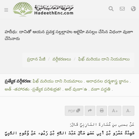
హదీథు:
దానితో ఆయన ప్రవక్త సల్లల్లాహు అలైహి వసల్లం చేసిన విధంగా వుజూ
చేసినారు
ప్రధాన పేజీ
వర్గీకరణలు
ఫిఖ్ మరియు దాని నియమాలు
ప్రత్యేక వర్గీకరణ:
ఫిఖ్ మరియు దాని నియమాలు
.
ఆరాధనల ధర్మశాస్త్ర జ్ఞానం
.
అత్ -తహారతు -ప్రత్యేక పరిశుభ్రత!
.
అల్ వుజూ'ఉ
.
వజూ పద్దతి
.
PDF
+
-
عَنْ يحيى بنِ عُمَارةَ المَازِنِيِّ قَالَ:
شَهِدْتُ عَمْرَو بْنَ أَبِي حَسَنٍ سَأَلَ عَبْدَ اللَّهِ بْنَ زَيْدٍ، عَنْ وُضُوءِ النَّبِيِّ