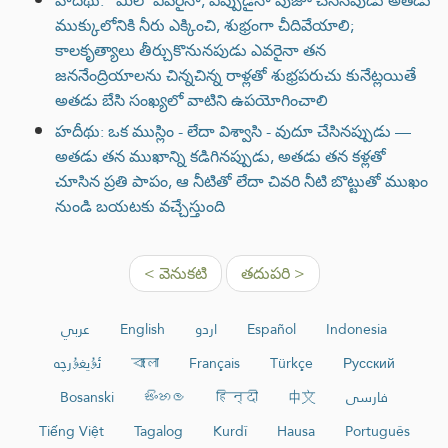
హదీథు: “మీలో ఎవరైనా, ఎప్పుడైనా వుజూ చేసినపుడు అతడు
ముక్కులోనికి నీరు ఎక్కించి, శుభ్రంగా చీదివేయాలి;
కాలకృత్యాలు తీర్చుకొనునపుడు ఎవరైనా తన
జననేంద్రియాలను చిన్నచిన్న రాళ్లతో శుభ్రపరుచు కునేట్లయితే
అతడు బేసి సంఖ్యలో వాటిని ఉపయోగించాలి
హదీథు: ఒక ముస్లిం - లేదా విశ్వాసి - వుదూ చేసినప్పుడు —
అతడు తన ముఖాన్ని కడిగినప్పుడు, అతడు తన కళ్లతో
చూసిన ప్రతి పాపం, ఆ నీటితో లేదా చివరి నీటి బొట్టుతో ముఖం
నుండి బయటకు వచ్చేస్తుంది
< వెనుకటి
తదుపరి >
عربي
English
اردو
Español
Indonesia
ئۇيغۇرچە
বাংলা
Français
Türkçe
Русский
Bosanski
සිංහල
हिन्दी
中文
فارسی
Tiếng Việt
Tagalog
Kurdî
Hausa
Português