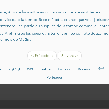
, Allah le lui mettra au cou en un collier de sept terres.
vée dans la tombe. Si ce n'était la crainte que vous [refusiez 
e entendre une partie du supplice de la tombe comme je l'ente
 Allah a créé les cieux et la terre. L'année compte douze mois,
 le mois de Muḍar.
< Précédent
Suivant >
a
ئۇيغۇرچە
বাংলা
Türkçe
Русский
Bosanski
हिन्दी
Português