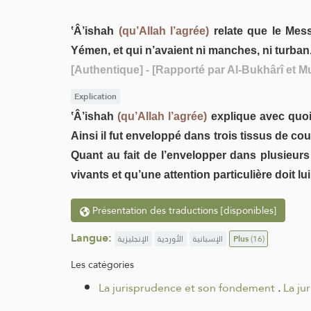
ʽÂ’ishah
(qu’Allah l’agrée)
relate que le Mes
Yémen, et qui n’avaient ni manches, ni turban
[Authentique]
- [Rapporté par Al-Bukhârî et M
Explication
ʽÂ’ishah
(qu’Allah l’agrée)
explique avec quoi
Ainsi il fut enveloppé dans trois tissus de c
Quant au fait de l’envelopper dans plusieurs
vivants et qu’une attention particulière doit lu
Présentation des traductions [disponibles]
Langue:
الإنجليزية
الأوردية
الإسبانية
Plus
(16)
Les catégories
La jurisprudence et son fondement
.
La ju