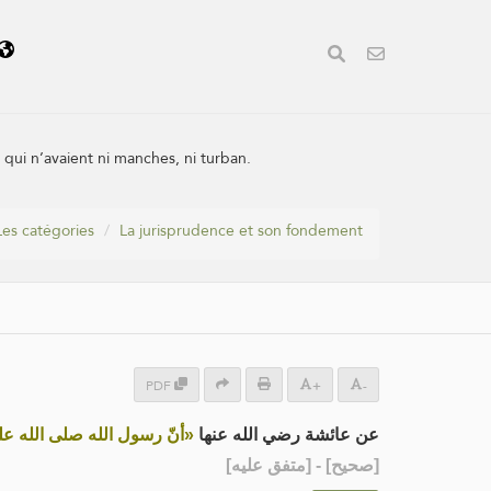
 qui n’avaient ni manches, ni turban.
Les catégories
La jurisprudence et son fondement
PDF
+
-
عن عائشة رضي الله عنها
أنّ رسول الله صلى الله عليه و»
] - [متفق عليه]
صحيح
[