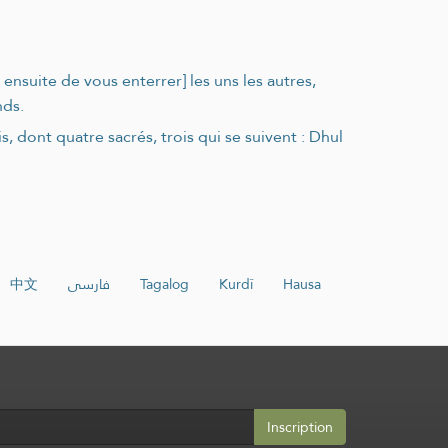
ensuite de vous enterrer] les uns les autres,
nds.
 dont quatre sacrés, trois qui se suivent : Dhul
中文
فارسی
Tagalog
Kurdî
Hausa
Inscription