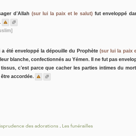
sager d’Allah
(sur lui la paix et le salut)
fut enveloppé dan
.
uslim]
 a été enveloppé la dépouille du Prophète
(sur lui la paix e
ouleur blanche, confectionnés au Yémen. Il ne fut pas envelo
 tissus, c’est parce que cacher les parties intimes du mor
i être accordée.
risprudence des adorations
.
Les funérailles