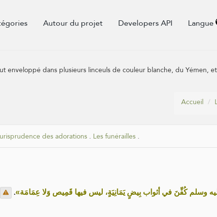
tégories
Autour du projet
Developers API
Langue
t) fut enveloppé dans plusieurs linceuls de couleur blanche, du Yémen, et
Accueil
jurisprudence des adorations
.
Les funérailles
.
.
«سلم كُفِّنَ في أثواب بِيضٍ يَمَانِيَةٍ، ليس فيها قَمِيص وَلا عِمَامَة