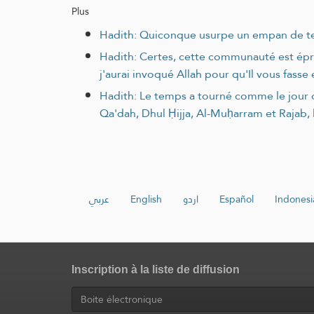
Plus
Hadith: Quiconque usurpe un empan de terre
Hadith: Certes, cette communauté est éprou
j'aurai invoqué Allah pour qu'Il vous fass
Hadith: Le temps a tourné comme le jour où
Qa'dah, Dhul Ḥijja, Al-Muḥarram et Rajab,
عربي
English
اردو
Español
Indonesi
Inscription à la liste de diffusion