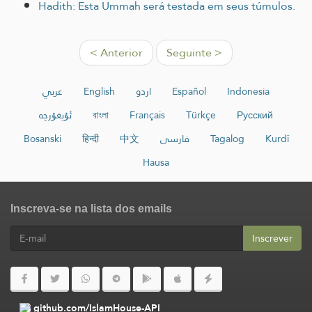
Hadith: Esta Ummah será testada em seus túmulos.
< Anterior
Seguinte >
عربي
English
اردو
Español
Indonesia
ئۇيغۇرچە
বাংলা
Français
Türkçe
Русский
Bosanski
हिन्दी
中文
فارسی
Tagalog
Kurdî
Hausa
Inscreva-se na lista dos emails
Inscrever
github.com/IslamHouse-API