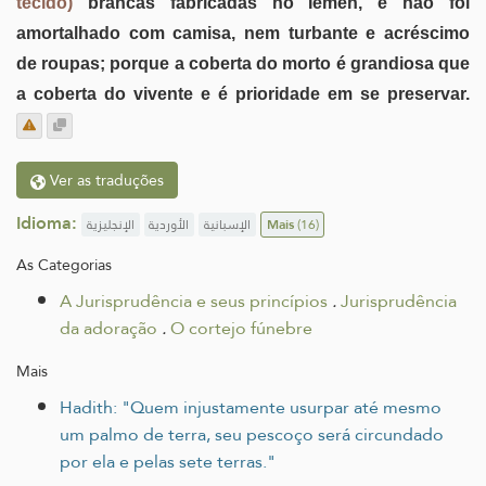
tecido)
brancas fabricadas no Iêmen, e não foi
amortalhado com camisa, nem turbante e acréscimo
de roupas; porque a coberta do morto é grandiosa que
a coberta do vivente e é prioridade em se preservar.
Ver as traduções
Idioma:
الإنجليزية
الأوردية
الإسبانية
Mais
(16)
As Categorias
A Jurisprudência e seus princípios
.
Jurisprudência
da adoração
.
O cortejo fúnebre
Mais
Hadith: "Quem injustamente usurpar até mesmo
um palmo de terra, seu pescoço será circundado
por ela e pelas sete terras."