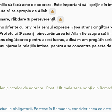
ia să facă acte de adorare. Este important să-i sprijine în înv
juta să se apropie de Allah.
inare, răbdare și perseverență.
i diferite cu privire la sensul expresiei «și-a strâns cingătoa
Profetului (Pacea și binecuvântarea lui Allah fie asupra sa) în
ns cingătoarea pentru acest lucru», adică m-am pregătit seri
nunțarea la relațiile intime, pentru a se concentra pe acte de
dența actelor de adorare
.
Post
.
Ultimele zece nopți din Rama
iunile obligatorii, Postesc în Ramadan, consider ceea ce este p