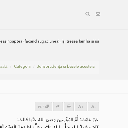
az noaptea (făcând rugăciunea), își trezea familia și își
ipală
Categorii
Jurisprudența și bazele acesteia
PDF
+
-
عَنْ عَائِشَةَ أُمِّ المُؤْمِنينَ رَضِيَ اللهُ عَنْهَا قَالَتْ:
كَانَ رَسُولُ اللهِ صَلَّى اللهُ عَلَيْهِ وَسَلَّمَ إِذَا دَخَلَ الْعَشْرُ أَحْيَا ا.