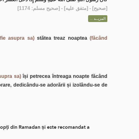
] - [متفق عليه] - [صحيح مسلم: 1174]
صحيح
[
المزيــد ...
fie asupra sa)
stătea treaz noaptea
(făcând
supra sa)
își petrecea întreaga noapte făcând
orare, dedicându-se adorării și izolându-se de
 nopți din Ramadan și este recomandat a