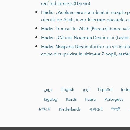
ca fiind interzis (Haram)
Hadis: „Aceluia care s-a ridicat în noapte 
oferită de Allah, îi vor fi iertate păcatele 
Hadis: Trimisul lui Allah (Pacea și binecuvâ
Hadis: „Căutați Noaptea Destinului (Laylat 
Hadis: Noaptea Destinului într-un vis în ult
coincid cu privire la ultimele 7 nopți, astfe
عربي
English
اردو
Español
Indo
Tagalog
Kurdî
Hausa
Português
አማርኛ
Nederlands
ગુજરાતી
नेपाली