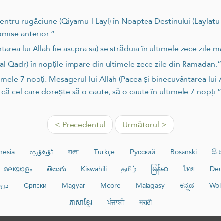
pentru rugăciune (Qiyamu-l Layl) în Noaptea Destinului (Laylatu-l
comise anterior.”
ntarea lui Allah fie asupra sa) se străduia în ultimele zece zile
al Qadr) în nopțile impare din ultimele zece zile din Ramadan.”
imele 7 nopți. Mesagerul lui Allah (Pacea și binecuvântarea lui 
l că cel care dorește să o caute, să o caute în ultimele 7 nopți.”
< Precedentul
Următorul >
nesia
ئۇيغۇرچە
বাংলা
Türkçe
Русский
Bosanski
සි
മലയാളം
తెలుగు
Kiswahili
தமிழ்
မြန်မာ
ไทย
Deu
دری
Српски
Magyar
Moore
Malagasy
ಕನ್ನಡ
Wol
ភាសាខ្មែរ
ਪੰਜਾਬੀ
मराठी