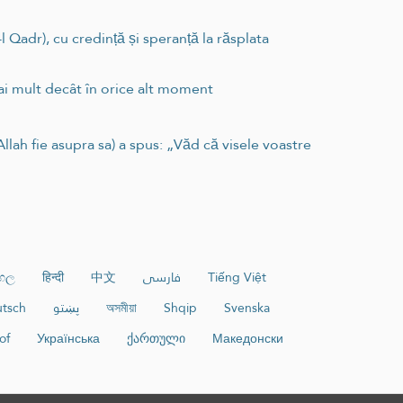
 Qadr), cu credință și speranță la răsplata
 mai mult decât în orice alt moment
Allah fie asupra sa) a spus: „Văd că visele voastre
ංහල
हिन्दी
中文
فارسی
Tiếng Việt
tsch
پښتو
অসমীয়া
Shqip
Svenska
of
Українська
ქართული
Македонски