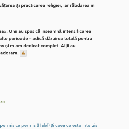
ățarea și practicarea religiei, iar răbdarea în
rea». Unii au spus că înseamnă intensificarea
 alte perioade – adică dăruirea totală pentru
os și m-am dedicat complet. Alții au
 adorare.
dan
ermis ca permis (Halal) și ceea ce este interzis