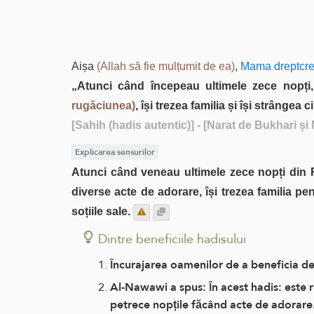
Aișa
(Allah să fie mulțumit de ea)
,
Mama dreptcred
„Atunci când începeau ultimele zece nopți
rugăciunea)
, își trezea familia și își strângea 
[Sahih (hadis autentic)]
- [Narat de Bukhari și
Explicarea sensurilor
Atunci când veneau ultimele zece nopți din
diverse acte de adorare, își trezea familia p
soțiile sale.
Dintre beneficiile hadisului
Încurajarea oamenilor de a beneficia de
Al-Nawawi a spus: În acest hadis: este
petrece nopțile făcând acte de adorare