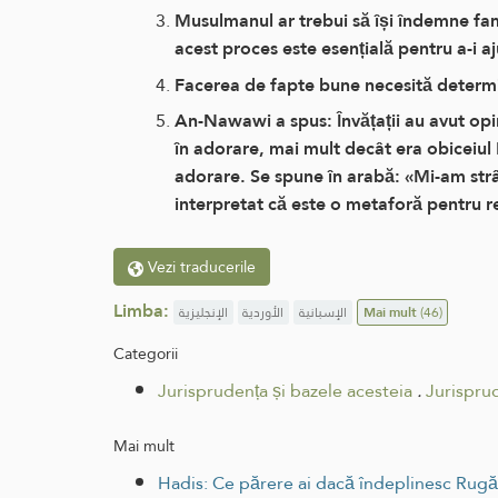
Musulmanul ar trebui să își îndemne famil
acest proces este esențială pentru a-i a
Facerea de fapte bune necesită determ
An-Nawawi a spus: Învățații au avut opini
în adorare, mai mult decât era obiceiul 
adorare. Se spune în arabă: «Mi-am strâ
interpretat că este o metaforă pentru re
Vezi traducerile
Limba:
الإنجليزية
الأوردية
الإسبانية
Mai mult
(46)
Categorii
Jurisprudența și bazele acesteia
.
Jurispru
Mai mult
Hadis: Ce părere ai dacă îndeplinesc Rugăc