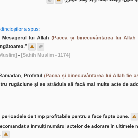
incioșilor a spus:
, Mesagerul lui Allah
(Pacea și binecuvântarea lui Allah 
cingătoarea.”
 Muslim]
-
[Sahih Muslim - 1174]
 Ramadan, Profetul
(Pacea și binecuvântarea lui Allah fie a
entru rugăciune și se străduia să facă mai multe acte de ad
 perioadele de timp profitabile pentru a face fapte bune.
 recomandat a înmulți numărul actelor de adorare în ultimele
.