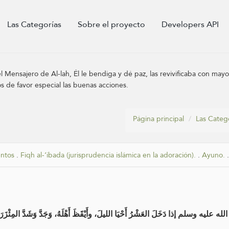
Las Categorías
Sobre el proyecto
Developers API
l Mensajero de Al-lah, Él le bendiga y dé paz, las revivificaba con mayo
s de favor especial las buenas acciones.
Página principal
Las Categ
entos
.
Fiqh al-‘ibada (jurisprudencia islámica en la adoración).
.
Ayuno.
إذا دَخَلَ العَشْرُ أَحْيَا الليلَ، وأَيْقَظَ أَهْلَهُ، وَجَدَّ وَشَدَّ المِئْزَرَ