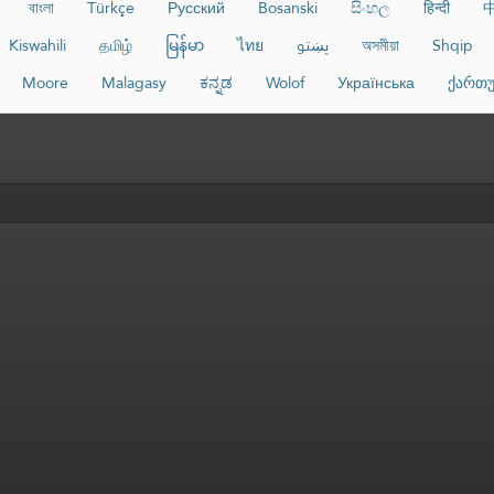
বাংলা
Türkçe
Русский
Bosanski
සිංහල
हिन्दी
Kiswahili
தமிழ்
မြန်မာ
ไทย
پښتو
অসমীয়া
Shqip
Moore
Malagasy
ಕನ್ನಡ
Wolof
Українська
ქართ