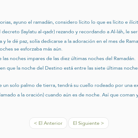
ias, ayuno el ramadán, considero lícito lo que es lícito e ilícit
l decreto (laylatu al-qadr) rezando y recordando a Al-láh, le se
ga y le dé paz, solía dedicarse a la adoración en el mes de Ra
noches se esforzaba más aún.
 las noches impares de las diez últimas noches del Ramadán.
en que la noche del Destino está entre las siete últimas noche
 un solo palmo de tierra, tendrá su cuello rodeado por una ex
 (llamado a la oración) cuando aún es de noche. Así que coma
< El Anterior
El Siguiente >