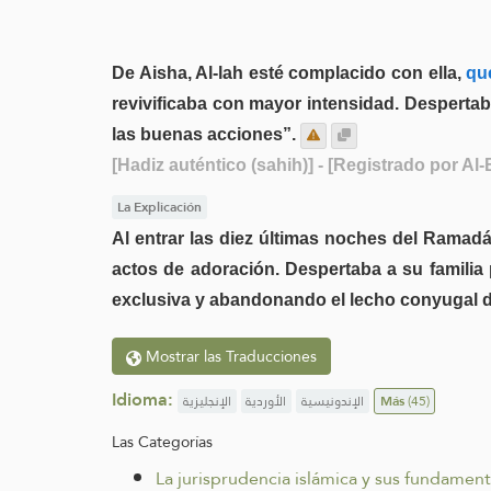
De Aisha, Al-lah esté complacido con ella,
que
revivificaba con mayor intensidad. Despertaba
las buenas acciones”.
[Hadiz auténtico (sahih)]
- [Registrado por Al-
La Explicación
Al entrar las diez últimas noches del Ramadán
actos de adoración. Despertaba a su familia 
exclusiva y abandonando el lecho conyugal 
Mostrar las Traducciones
Idioma:
الإنجليزية
الأوردية
الإندونيسية
Más
(45)
Las Categorías
La jurisprudencia islámica y sus fundamen