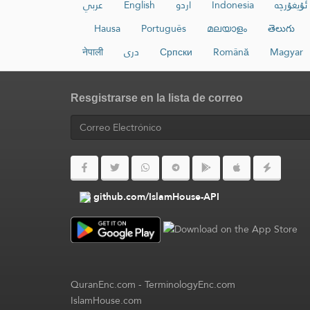
عربي
English
اردو
Indonesia
ئۇيغۇرچە
Hausa
Português
മലയാളം
తెలుగు
नेपाली
دری
Српски
Română
Magyar
Resgistrarse en la lista de correo
github.com/IslamHouse-API
QuranEnc.com
-
TerminologyEnc.com
IslamHouse.com