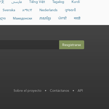
中文
فارسی
Tiếng Việt
Tagalog
Kurdî
Svenska
አማርኛ
Nederlands
ગુજરાતી
ული
Македонски
ភាសាខ្មែរ
ਪੰਜਾਬੀ
मराठी
Resgistrarse
Sobre el proyecto
•
Contáctanos
•
API