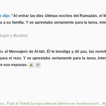
 dijo:
“Al entrar las diez últimas noches del Ramadán, el Me
 a su familia. Y se aprestaba seriamente para la tarea, in
Bujari y Muslim]
, el Mensajero de Al-lah, Él le bendiga y dé paz, las revi
para el rezo. Y se aprestaba seriamente para la tarea, int
de sus esposas.
tos
.
Fiqh al-‘ibada (jurisprudencia islámica en la adoración).
.
A