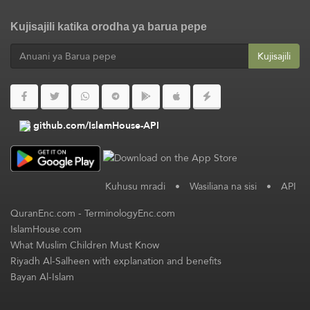
Kujisajili katika orodha ya barua pepe
Kujisajili
github.com/IslamHouse-API
Kuhusu mradi
•
Wasiliana na sisi
•
API
QuranEnc.com
-
TerminologyEnc.com
IslamHouse.com
What Muslim Children Must Know
Riyadh Al-Salheen with explanation and benefits
Bayan Al-Islam