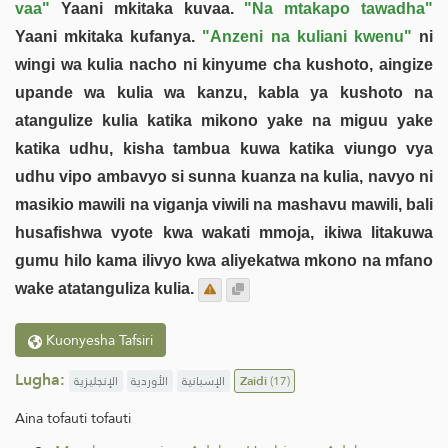
vaa"
Yaani mkitaka kuvaa.
"Na mtakapo tawadha"
Yaani mkitaka kufanya.
"Anzeni na kuliani kwenu"
ni
wingi wa kulia nacho ni kinyume cha kushoto, aingize
upande wa kulia wa kanzu, kabla ya kushoto na
atangulize kulia katika mikono yake na miguu yake
katika udhu, kisha tambua kuwa katika viungo vya
udhu vipo ambavyo si sunna kuanza na kulia, navyo ni
masikio mawili na viganja viwili na mashavu mawili, bali
husafishwa vyote kwa wakati mmoja, ikiwa litakuwa
gumu hilo kama ilivyo kwa aliyekatwa mkono na mfano
wake atatanguliza kulia.
Kuonyesha Tafsiri
Lugha:
الإنجليزية
الأوردية
الإسبانية
Zaidi
(17)
Aina tofauti tofauti