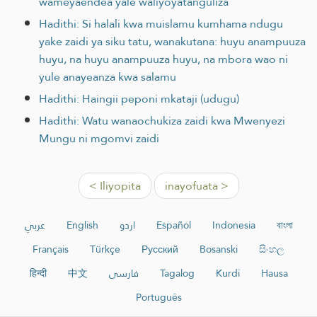
wameyaendea yale waliyoyatanguliza
Hadithi: Si halali kwa muislamu kumhama ndugu
yake zaidi ya siku tatu, wanakutana: huyu anampuuza
huyu, na huyu anampuuza huyu, na mbora wao ni
yule anayeanza kwa salamu
Hadithi: Haingii peponi mkataji (udugu)
Hadithi: Watu wanaochukiza zaidi kwa Mwenyezi
Mungu ni mgomvi zaidi
< Iliyopita
inayofuata >
عربي
English
اردو
Español
Indonesia
বাংলা
Français
Türkçe
Русский
Bosanski
සිංහල
हिन्दी
中文
فارسی
Tagalog
Kurdî
Hausa
Português