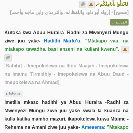
.
فَابْدَأُوا بَأَيَامِنُكُم»
] - [رواه أبو داود واللفظ له، والترمذي وابن ماجه وأحمد]
صحيح
[
المزيــد ...
Kutoka kwa Abuu Huraira -Radhi za Mwenyezi Mungu
ziwe juu yake-
Hadithi Marfu'u:
"Mtakapo vaa, na
mtakapo tawadha, basi anzeni na kuliani kwenu"
.
[Sahihi]
- [Imepokelewa na Ibnu Maajah - Imepokelewa
na Imamu Tirmidhiy - Imepokelewa na Abuu Daud -
Imepokelewa na Ahmad]
Ufafanuzi
Imetilia mkazo hadithi ya Abuu Huraira -Radhi za
Mwenyezi Mungu ziwe juu yake swala la kuanza na
kulia katika mambo mazuri, ikapokelewa kuwa Mtume -
Rehema na Amani ziwe juu yake-
Amesema:
"Mtakapo