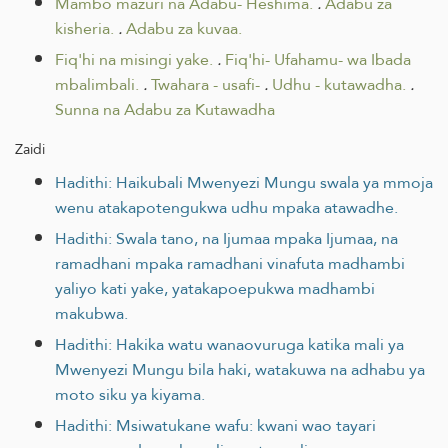
Mambo mazuri na Adabu- Heshima.
.
Adabu za
kisheria.
.
Adabu za kuvaa.
Fiq'hi na misingi yake.
.
Fiq'hi- Ufahamu- wa Ibada
mbalimbali.
.
Twahara - usafi-
.
Udhu - kutawadha.
.
Sunna na Adabu za Kutawadha
Zaidi
Hadithi: Haikubali Mwenyezi Mungu swala ya mmoja
wenu atakapotengukwa udhu mpaka atawadhe.
Hadithi: Swala tano, na Ijumaa mpaka Ijumaa, na
ramadhani mpaka ramadhani vinafuta madhambi
yaliyo kati yake, yatakapoepukwa madhambi
makubwa.
Hadithi: Hakika watu wanaovuruga katika mali ya
Mwenyezi Mungu bila haki, watakuwa na adhabu ya
moto siku ya kiyama.
Hadithi: Msiwatukane wafu: kwani wao tayari