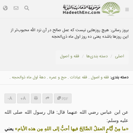
بروز رسانی:
هیچ روزهایی نیست که عمل صالح در آن نزد الله محبوب‌تر از
این روزها باشد» یعنی ده روز اول ماه ذی‌الحجه
اصلی
دسته بندى‌ها
فقه و اصول
دسته بندی:
فقه و اصول
.
فقه عبادات
.
حج و عمره
.
دههٔ اول ماه ذوالحجه
.
-
+
PDF
عن ابن عباس رضي الله عنهما قال: قال رسول الله صلى الله
عليه وسلم:
«ما مِنْ أيَّامٍ العمَلُ الصَّالِحُ فيها أحبُّ إلى اللهِ مِن هذه الأيام»
يعني