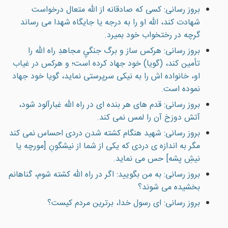
بروز رسانی: کسی که صادقانه از الله متعال درخواست
شهادت کند، الله او را به درجه يا جايگاه شهدا می رساند
گرچه در رختخواب خود بميرد.
بروز رسانی: هرکس ساز و برگ جنگيِ مجاهدِ راه الله را
تأمين کند، (گويا) خود جهاد کرده است؛ و هرکس در غياب
او، خانواده اش را به نيکی سرپرستی نمايد، گويا خود جهاد
نموده است.
بروز رسانی: قدم های هر بنده ای در راه الله غبارآلود شود،
آتش دوزخ آن را لمس نمی کند.
بروز رسانی: شهيد هنگام کشته شدن دردی احساس نمی کند
مگر به اندازه ی دردی که يکی از شما از نيشگونِ [مورچه يا
نيشِ پشه] حس می نمايد.
بروز رسانی: به من بگوييد: اگر در راه الله کشته شوم، گناهانم
بخشيده می شوند؟
بروز رسانی: ای رسول خدا، برترین مردم کیست؟