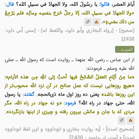
أيامَ العشر،
قالوا:
يا رسُولَ الله، ولا الجهادُ في سبيلِ الله؟
قال:
«ولا الجهادُ في سبيلِ الله، إلا رجلٌ خَرَجَ بنفسِه ومالِه فلم يَرْجِعْ
من ذلك بشيءٍ»
.
[
صحيح
] - [رواه البخاري وأبو داود، واللفظ له] - [سنن أبي داود:
2438]
المزيــد ...
از ابن عباس ـ رضی الله عنهما ـ روایت است که رسول الله ـ صلی
الله علیه وسلم ـ فرمودند:
«ما مِنْ أيَّامٍ العمَلُ الصَّالِحُ فيها أحبُّ إلى اللهِ مِن هذه الأيام»
:
«هیچ روزهایی نیست که عمل صالح در آن نزد الله محبوب‌تر از
این روزها باشد»
یعنی ده روز اول ماه ذی‌الحجه.
گفتند:
یا رسول
الله، حتی جهاد در راه الله؟
فرمود:
«و نه جهاد در راه الله، مگر
مردی که با جان و مالش بیرون رفته و چیزی از اینها بازنگردد»
.
[صحیح است]
- [به روایت بخاری و ابوداوود و این لفظ ابوداوود
است]
-
[سنن ابی‌داوود - 2438]