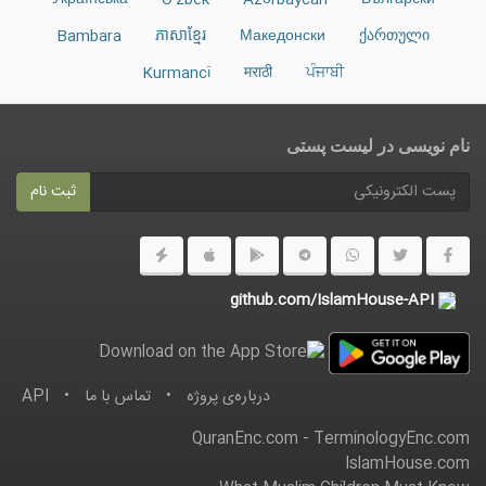
Українська
O‘zbek
Azərbaycan
Български
Bambara
ភាសាខ្មែរ
Македонски
ქართული
Kurmancî
मराठी
ਪੰਜਾਬੀ
نام نویسی در ليست پستى
ثبت نام
github.com/IslamHouse-API
درباره‌ى پروژه
•
تماس با ما
•
API
QuranEnc.com
-
TerminologyEnc.com
IslamHouse.com