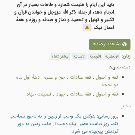
باید این ایام را غنیمت شمارد و طاعات بسیار در آن
انجام دهد، از جمله ذکر الله عزوجل و خواندن قرآن و
تکبیر و تهلیل و تحمید و نماز و صدقه و روزه و همهٔ
اعمال نیک.
مشاهده ترجمه‌ها
زبان:
الإنجليزية
الأوردية
الإسبانية
بیشتر
(63)
دسته بندى‌ها
فقه و اصول
.
فقه عبادات
.
حج و عمره
.
دههٔ اول ماه
ذوالحجه
فقه و اصول
.
فقه عبادات
.
جهاد
.
فضيلت جهاد
بیشتر
بروز رسانی: هرکس يک وجب از زمين را به ناحق تصاحب
کند، روز قيامت همين يک وجب از هفت زمين به دور
گردنش پيچيده می شود.