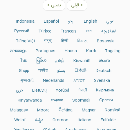
< قبلی
بعدی >
عربي
English
اردو
Español
Indonesia
ئۇيغۇرچە
বাংলা
Français
Türkçe
Русский
Tiếng Việt
中文
हिन्दी
සිංහල
Bosanski
മലയാളം
Português
Hausa
Kurdî
Tagalog
ไทย
မြန်မာ
தமிழ்
Kiswahili
తెలుగు
Deutsch
日本語
پښتو
অসমীয়া
Shqip
ગુજરાતી
Nederlands
አማርኛ
Svenska
Кыргызча
नेपाली
Yorùbá
Lietuvių
دری
Kinyarwanda
тоҷикӣ
Soomaali
Српски
Malagasy
Moore
Čeština
Magyar
Română
Wolof
ಕನ್ನಡ
Oromoo
Italiano
Fulfulde