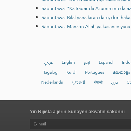
Sabuntawa: "Ka Sadar da Azumin mu da azu
Sabuntawa: Bilal yana kiran dare, don haka
Sabuntawa: Manzon Allah ya kasance yana b
عربي
English
اردو
Español
Indo
Tagalog
Kurdî
Português
മലയാളം
Nederlands
ગુજરાતી
नेपाली
دری
С
Yin Rijista a jerin Sunayen akwatin sakonni