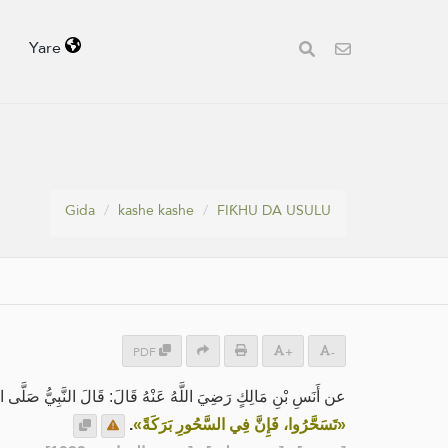
Yare
Gida
kashe kashe
FIƘHU DA USULU
PDF
+
-
عن أَنَسِ بْنِ مَالِكٍ رَضِيَ اللَّهُ عَنْهُ قَالَ: قَالَ النَّبِيُّ صَلَّى ال:
.
«تَسَحَّرُوا، فَإِنَّ فِي السَّحُورِ بَرَكَةً»