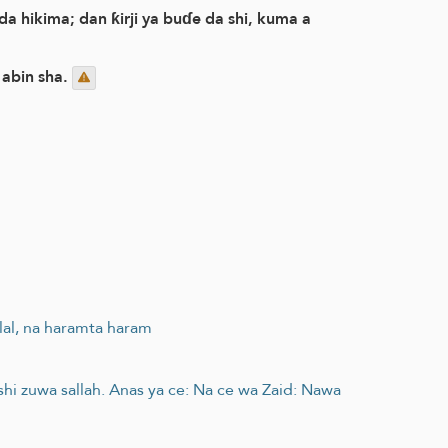
a hikima; dan ƙirji ya buɗe da shi, kuma a
abin sha.
lal, na haramta haram
ashi zuwa sallah. Anas ya ce: Na ce wa Zaid: Nawa