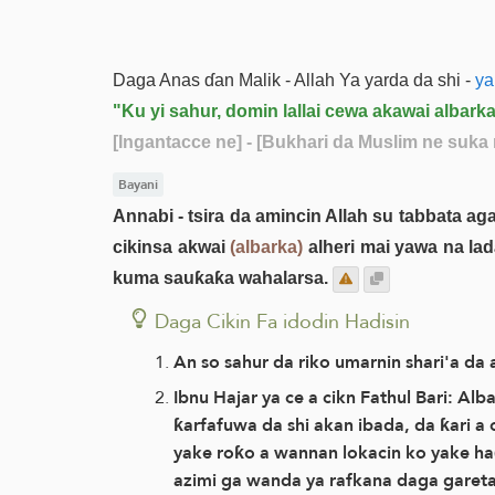
Daga Anas ɗan Malik - Allah Ya yarda da shi -
ya
"Ku yi sahur, domin lallai cewa akawai albarka
[Ingantacce ne]
- [Bukhari da Muslim ne suka 
Bayani
Annabi - tsira da amincin Allah su tabbata ag
cikinsa akwai
(albarka)
alheri mai yawa na lad
kuma sauƙaƙa wahalarsa.
Daga Cikin Fa idodin Hadisin
An so sahur da riko umarnin shari'a da 
Ibnu Hajar ya ce a cikn Fathul Bari: Al
ƙarfafuwa da shi akan ibada, da ƙari 
yake roƙo a wannan lokacin ko yake haɗ
azimi ga wanda ya rafkana daga gareta 