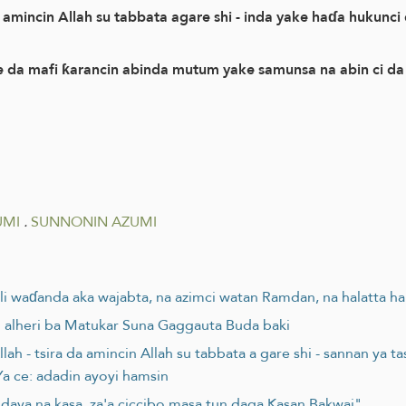
mincin Allah su tabbata agare shi - inda yake haɗa hukunci d
e da mafi ƙarancin abinda mutum yake samunsa na abin ci da 
UMI
.
SUNNONIN AZUMI
oli waɗanda aka wajabta, na azimci watan Ramdan, na halatta ha
 alheri ba Matukar Suna Gaggauta Buda baki
ah - tsira da amincin Allah su tabbata a gare shi - sannan ya t
 Ya ce: adadin ayoyi hamsin
daya na kasa, za'a ciccibo masa tun daga Kasan Bakwai"