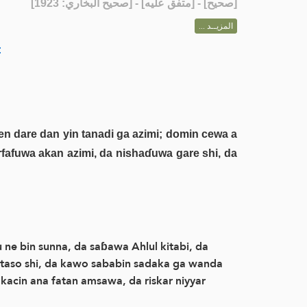
] - [متفق عليه] - [صحيح البخاري: 1923]
صحيح
[
المزيــد ...
:
n dare dan yin tanadi ga azimi; domin cewa a
fafuwa akan azimi, da nishaɗuwa gare shi, da
u ne bin sunna, da saɓawa Ahlul kitabi, da
e taso shi, da kawo sababin sadaka ga wanda
okacin ana fatan amsawa, da riskar niyyar