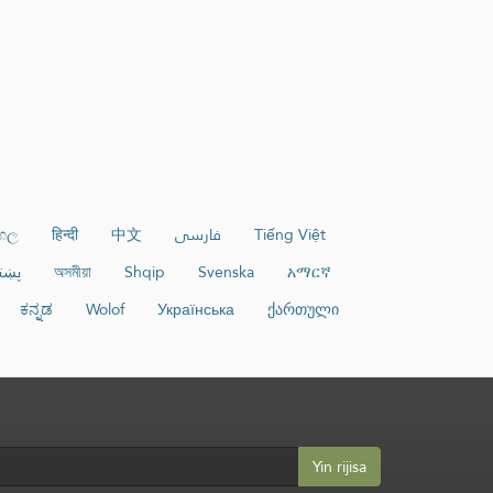
ංහල
हिन्दी
中文
فارسی
Tiếng Việt
پښت
অসমীয়া
Shqip
Svenska
አማርኛ
ಕನ್ನಡ
Wolof
Українська
ქართული
Yin rijisa