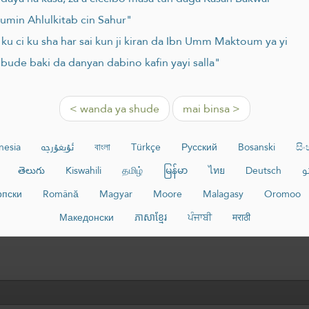
min Ahlulkitab cin Sahur"
 ku ci ku sha har sai kun ji kiran da Ibn Umm Maktoum ya yi
ude baki da danyan dabino kafin yayi salla"
< wanda ya shude
mai binsa >
nesia
ئۇيغۇرچە
বাংলা
Türkçe
Русский
Bosanski
සි
తెలుగు
Kiswahili
தமிழ்
မြန်မာ
ไทย
Deutsch
و
рпски
Română
Magyar
Moore
Malagasy
Oromoo
Македонски
ភាសាខ្មែរ
ਪੰਜਾਬੀ
मराठी