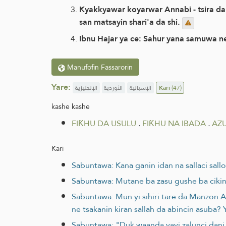
Kyakkyawar koyarwar Annabi - tsira da a
san matsayin shari'a da shi.
Ibnu Hajar ya ce: Sahur yana samuwa n
Manufofin Fassarorin
Yare:
الإنجليزية
الأوردية
الإسبانية
Kari
(47)
kashe kashe
FIƘHU DA USULU
.
FIƘHU NA IBADA
.
AZ
Kari
Sabuntawa: Kana ganin idan na sallaci sall
Sabuntawa: Mutane ba zasu gushe ba cikin
Sabuntawa: Mun yi sihiri tare da Manzon All
ne tsakanin kiran sallah da abincin asuba?
Sabuntawa: "Duk waanda yayi zalunci dani 