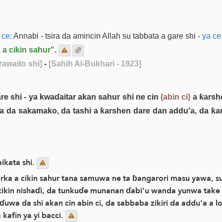
 ce:
Annabi - tsira da amincin Allah su tabbata a gare shi -
ya ce
 a cikin sahur"
.
rawaito shi]
-
[Sahih Al-Bukhari - 1923]
are shi - ya kwaɗaitar akan sahur shi ne cin
(abin ci)
a ƙarshe
a da sakamako, da tashi a ƙarshen dare dan addu'a, da ƙar
aikata shi.
barka a cikin sahur tana samuwa ne ta ɓangarori masu yawa, s
a cikin nishaɗi, da tunkuɗe munanan ɗabi'u wanda yunwa tak
uwa da shi akan cin abin ci, da sabbaba zikiri da addu'a a l
kafin ya yi bacci.