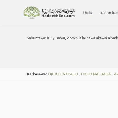
Gida
kashe ka
Sabuntawa:
Ku yi sahur, domin lallai cewa akawai albark
Karkasawa:
FIƘHU DA USULU
.
FIƘHU NA IBADA
.
A