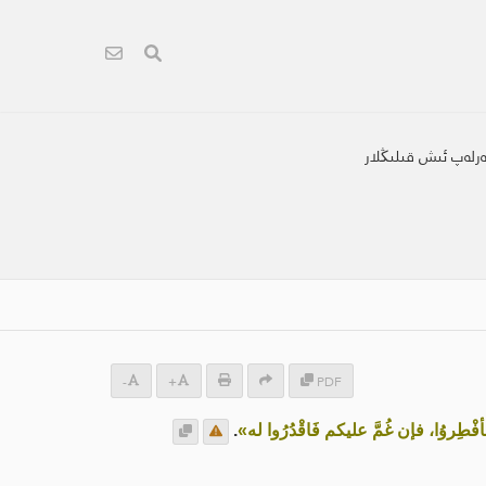
چەرلەپ ئىش قىلىڭلار
-
+
PDF
 فَأفْطِروُا، فإن غُمَّ عليكم فَاقْدُرُوا له»
.