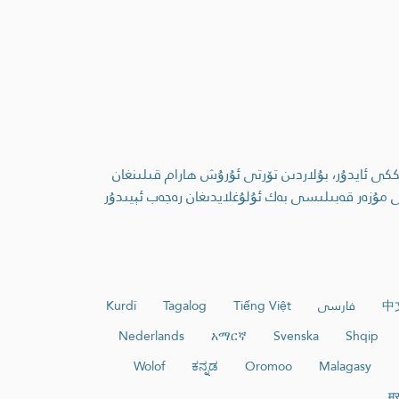
ككى ئايدۇر، بۇلاردىن تۆرتى ئۇرۇش ھارام قىلىنغان
ى مۇزەر قەبىلىسى بەك ئۇلۇغلايدىغان رەجەب ئېيىدۇر
中
فارسی
Tiếng Việt
Tagalog
Kurdî
Nederlands
አማርኛ
Svenska
Shqip
Wolof
ಕನ್ನಡ
Oromoo
Malagasy
मर