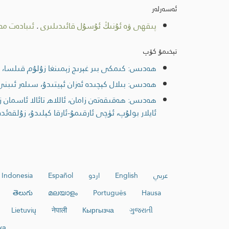
ئەسەرلەر
پىقھى ۋە ئۇنىڭ ئۇسۇل قائىدىلىرى
.
ئىبادەت مە
تېخىمۇ كۆپ
ھەدىس: كىمكى بىر غېرىچ زېمىنغا زۇلۇم قىلسا، ق
ھەدىس: بىلال كېچىدە ئەزان ئېيتىدۇ، سىلەر ئىبن
ھەدىس: ھەقىقەتەن زامان، ئاللاھ تائالا ئاسمان ز
ئايلار بولۇپ، ئۈچى ئارقىمۇ-ئارقا كېلىدۇ، زۇلقە
عربي
English
اردو
Español
Indonesia
తెలుగు
മലയാളം
Português
Hausa
Lietuvių
नेपाली
Кыргызча
ગુજરાતી
ка