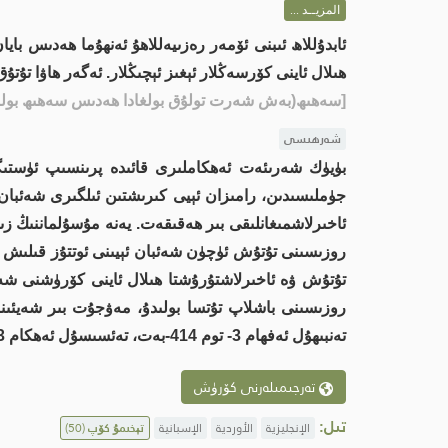
المزيــد ...
ئابدۇللاھ ئىبنى ئۆمەر رەزىيەللاھۇ ئەنھۇما ھەدىس بايا
ھىلال ئاينى كۆرسەڭلار ئېغىز ئېچىڭلار. ئەگەر ھاۋا تۇت
[سەھىھ(بەش شەرت تولۇق بولغادا ھەدىس سەھىھ بولىد
شەرھىسى
بۈيۈك شەرىئەت ئەھكاملىرى قائىدە پرىنسىپ ئۈستىگە 
جۈملىسىدىن، رامىزان ئېيى كىرىشتىن ئىلگىرى شەئبان ئې
ئاخىرلاشمىغانلىقى بىر ھەقىقەت. يەنە مۇسۇلماننىڭ زى
روزىسىنى تۇتۇش ئۈچۈن شەئبان ئېيىنى ئوتتۇز قىلىش ي
تەنبىھۇل ئەفھام 3- توم 414-بەت، تەئسىسۇل ئەھكام 3-توم 212-بەت
تەرجىمىلەرنى كۆرۈش
تىل:
الإنجليزية
الأوردية
الإسبانية
تېخىمۇ كۆپ
(50)