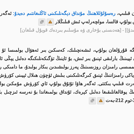
ن قىلىپ،
رەسۇلۇللاھنىڭ مۇنداق دېگەنلىكىنى ئاڭلىغانتىم دەيدۇ:
ئەگەر ھ
ۇق بولۇپ قالسا، مولچەرلەپ ئىش قىلىڭلار
ۇ)]
- [ھەدىسنى بۇخارى ۋە مۇسلىم بىردەك قوبۇل قىلغان]
قۇرۇلغان بولۇپ، ئىشەنچىلىك، كەسكىن بىر ئەھۋال بولمىسا ئۇ قائى
يىنىڭ بارلىقى ئېنىق بىر ئىش، بۇ ئاينىڭ تۈگىكەنلىكىگە دەلىل يېڭى 
ممىسى رامىزان روزىسىنىڭ پەرز بولىشىدىن بىكار بولىدۇ، ما دامىكى ر
اكى رامىزاننىڭ ئېنىق كىرگەنلىكىنى بىلىش ئۈچۈن ھىلال ئېيىنى كۆرۈ