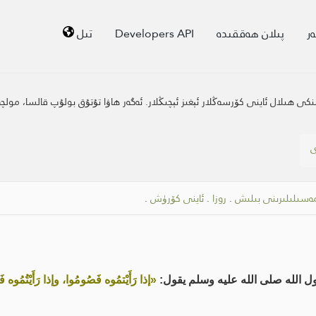
ر
پىلان ھەققىدە
Developers API
تىل
يىنكى ھىلال ئاينى كۆرسەڭلار ئېغىز ئېچىڭلار. ئەگەر ھاۋا تۇتۇق بولۇپ قالسا، مول
ى
مەسىلىلىرىنى بىلىش
.
روزا
.
ئاينى كۆرۈش
.
 الله صلى الله عليه وسلم يقول:
«إذا رَأَيْتمُوه فَصُومُوا، وإذا رَأَيْتُمُوه