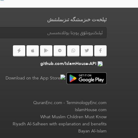
ئېلخەت خىزمىتىگە تىزىملىتىش
github.com/IslamHouse-API
QuranEnc.com
-
TerminologyEnc.com
IslamHouse.com
What Muslim Children Must Know
Riyadh Al-Salheen with explanation and benefits
Bayan Al-Islam