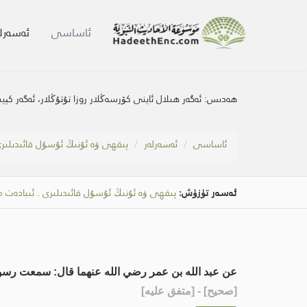
ئاساسى
ئەسەرلە
ھەدىس:
ئەگەر ھىلال ئاينى كۆرسەڭلار روزا تۇتۇڭلار، ئەگەر كې
ئاساسى
ئەسەرلەر
پىقھى ۋە ئۇنىڭ ئۇسۇل قائىدىلىر
ئەسەر تۈزۈش:
پىقھى ۋە ئۇنىڭ ئۇسۇل قائىدىلىرى
.
ئىبادەت 
عن عبد الله بن عمر رضي الله عنهما قال: سمعت رسول
[
صحيح
] - [متفق عليه]