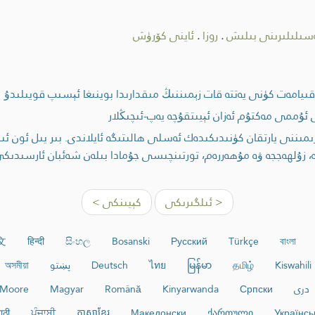
سىلىلىرىنى بىلىش
.
روزا
.
ئاينى كۆرۈش
ىيامەت كۈنى يەتتە قات زېمىننىڭ مىقدارىدا بوينىغا ئېسىپ قويىلىدۇ
ى ئۇممى مەكتۇم ئەزان ئېيىتقۇچە يەپ-ئىچىڭلار
ىمىننى يارتقان كۈنىدىكىدەك ئەسلى ھالىتىگە ئايلاندى. بىر يىل ئون ئى
ئدە، زۇلھەججە ۋە مۇھەررەم، تورتىنچىسى جۇمادا بىلەن شەئبان ئارسىدىك
< ئىلگىرىكى
كېيىنكى >
文
हिन्दी
සිංහල
Bosanski
Русский
Türkçe
বাংলা
Kiswahili
தமிழ்
မြန်မာ
ไทย
Deutsch
پښتو
অসমীয়া
دری
Српски
Kinyarwanda
Română
Magyar
Moore
ाठी
ਪੰਜਾਬੀ
ភាសាខ្មែរ
Македонски
ქართული
Українсь