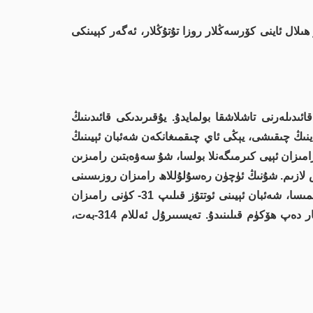
ىلال ئاينى كۆرسەڭلار روزا تۇتۇڭلار، ئەگەر كېيىنكى
دىلەرنى تاشلاشقا بولمايدۇ. يۇقىرىدىكى قائىدىنىڭ
ئاينىڭ چىقىشى، يېڭى ئاي چىقمىغانكەن شەئبان ئېيىنىڭ
امىزان ئېيى كىرمىگەنلا بولسا، شۇ سەۋەبتىن رامىزىن
ش لازىم. شۇنىڭ ئۈچۈن رەسۇلۇللاھ رامىزان روزىسىنى
تۇتۇش ۋە ئاخىرلاشتۇرۇشتا ھىلال ئاينى كۆرۈشنى شەرت قىلىپ بىكتتى. ئەگەر ھاۋا تۇتۇق بولۇپ ئاي كۆرۈش مۇمكىن بولمىسا، شەئبان ئېيىنى ئوتتۇز قىلىپ 31- كۈنى رامىزان
روزىسىنى باشلاپ تۇتسا بولىدۇ، مەۋجۇت بىر شەيئىنىڭ يوقالغانلىقىغا دەلىل كېرەك، ئۇنداق بولمىغاندا بۇ نەرسە ئىزچىل بار دەپ ھۆكۈم قىلىنىدۇ. تەيسىىرۇل ئەللام 314-بەت،