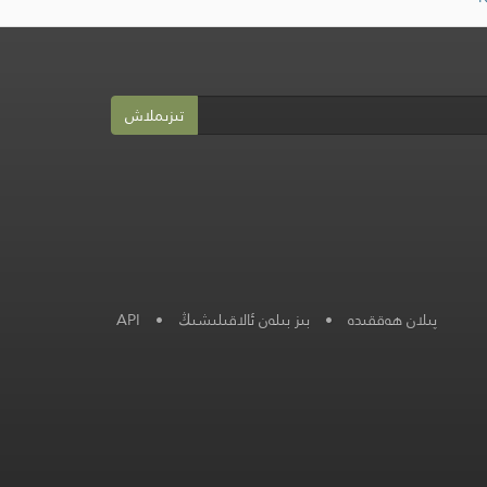
تىزىملاش
پىلان ھەققىدە
•
بىز بىلەن ئالاقىلىشىڭ
•
API